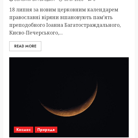
18 липня за новим церковним календарем
православні віряни вшановують пам’ять
преподобного Іоанна Багатостраждального,
Києво-Печерського,...
READ MORE
Космос
Природа