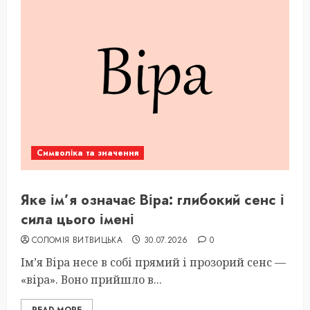
Символіка та значення
Яке ім’я означає Віра: глибокий сенс і
сила цього імені
СОЛОМІЯ ВИТВИЦЬКА
30.07.2026
0
Ім’я Віра несе в собі прямий і прозорий сенс —
«віра». Воно прийшло в...