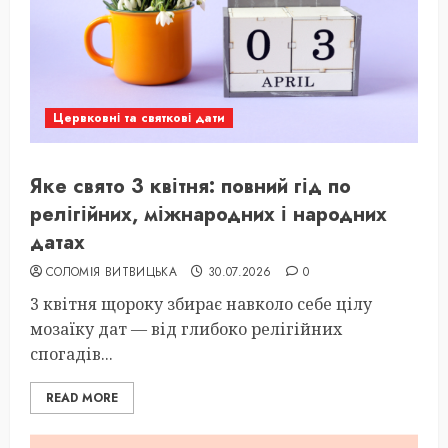
Цервковні та святкові дати
Яке свято 3 квітня: повний гід по
релігійних, міжнародних і народних
датах
СОЛОМІЯ ВИТВИЦЬКА
30.07.2026
0
3 квітня щороку збирає навколо себе цілу
мозаїку дат — від глибоко релігійних
спогадів...
READ MORE