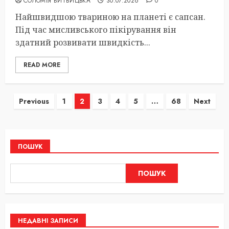
СОЛОМІЯ ВИТВИЦЬКА
30.07.2026
0
Найшвидшою твариною на планеті є сапсан.
Під час мисливського пікірування він
здатний розвивати швидкість...
READ MORE
Пагінація
Previous
1
2
3
4
5
…
68
Next
записів
ПОШУК
ПОШУК
НЕДАВНІ ЗАПИСИ