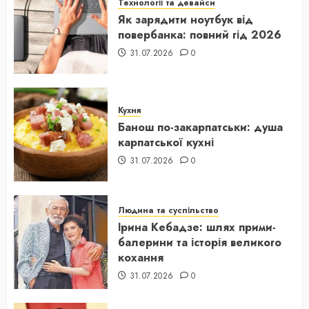
Технології та девайси
Як зарядити ноутбук від
повербанка: повний гід 2026
31.07.2026
0
Кухня
Банош по-закарпатськи: душа
карпатської кухні
31.07.2026
0
Людина та суспільство
Ірина Кебадзе: шлях прими-
балерини та історія великого
кохання
31.07.2026
0