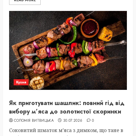
READ MORE
Кухня
Як приготувати шашлик: повний гід від
вибору м’яса до золотистої скоринки
СОЛОМІЯ ВИТВИЦЬКА
30.07.2026
0
Соковитий шматок м’яса з димком, що тане в