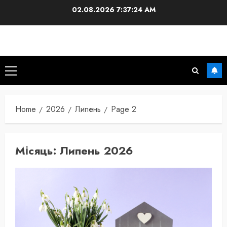
Skip
02.08.2026
7:37:25 AM
to
content
Primary
Menu
Home
2026
Липень
Page 2
Місяць:
Липень 2026