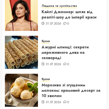
Людина та суспільство
Кайлі Дженнер: шлях від
реаліті-шоу до імперії краси
31.07.2026
0
Кухня
Ажурні млинці: секрети
мереживного дива на
сковороді
31.07.2026
0
Кухня
Морозиво зі згущеним
молоком: кремовий десерт за
10 хвилин
31.07.2026
0