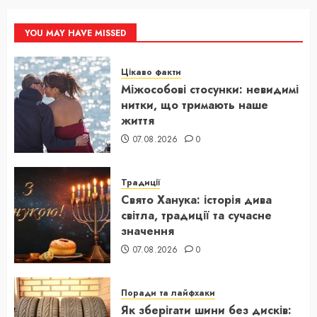
YOU MAY HAVE MISSED
Цікаво факти
Міжособові стосунки: невидимі
нитки, що тримають наше
життя
07.08.2026
0
Традиції
Свято Ханука: історія дива
світла, традиції та сучасне
значення
07.08.2026
0
Поради та лайфхаки
Як зберігати шини без дисків: