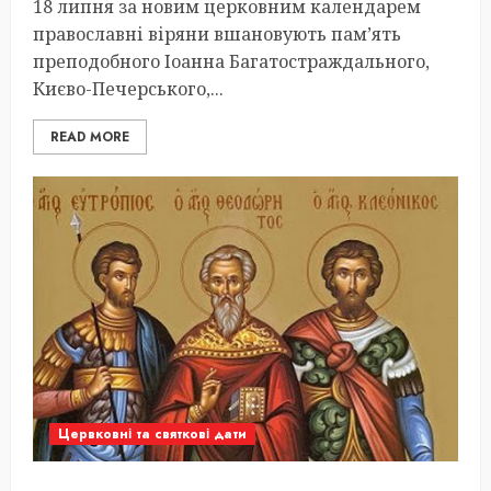
18 липня за новим церковним календарем
православні віряни вшановують пам’ять
преподобного Іоанна Багатостраждального,
Києво-Печерського,...
READ MORE
Цервковні та святкові дати