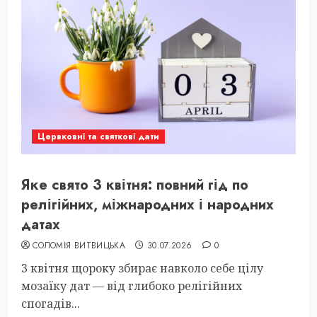
Цервковні та святкові дати
Яке свято 3 квітня: повний гід по
релігійних, міжнародних і народних
датах
СОЛОМІЯ ВИТВИЦЬКА
30.07.2026
0
3 квітня щороку збирає навколо себе цілу
мозаїку дат — від глибоко релігійних
спогадів...