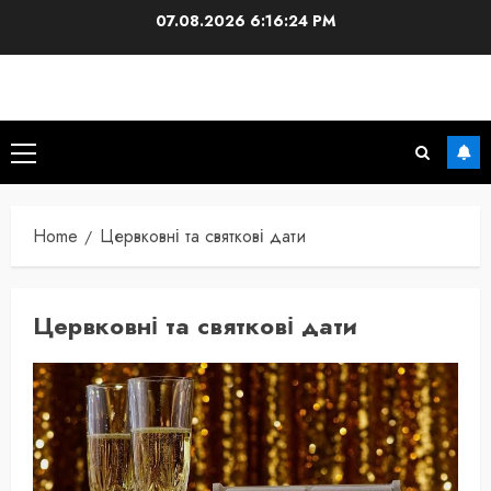
Skip
07.08.2026
6:16:25 PM
to
content
Primary
Menu
Home
Цервковні та святкові дати
Цервковні та святкові дати