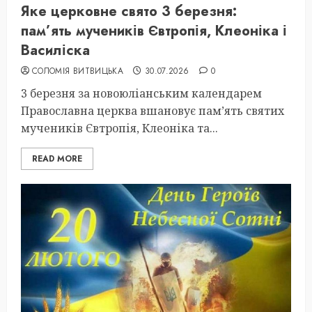
Яке церковне свято 3 березня:
пам’ять мучеників Євтропія, Клеоніка і
Василіска
СОЛОМІЯ ВИТВИЦЬКА
30.07.2026
0
3 березня за новоюліанським календарем
Православна церква вшановує пам’ять святих
мучеників Євтропія, Клеоніка та...
READ MORE