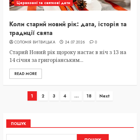
Цервковні та святкові дати
Коли старий новий рік: дата, історія та
традиції свята
СОЛОМІЯ ВИТВИЦЬКА
24.07.2026
0
Старий Новий рік щороку настає в ніч з 13 на
14 січня за григоріанським...
READ MORE
Пагінація
1
2
3
4
…
18
Next
записів
ПОШУК
ПОШУК