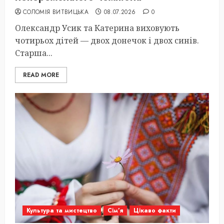
СОЛОМІЯ ВИТВИЦЬКА
08.07.2026
0
Олександр Усик та Катерина виховують
чотирьох дітей — двох донечок і двох синів.
Старша...
READ MORE
Культура та мистецтво
Сім’я
Цікаво факти