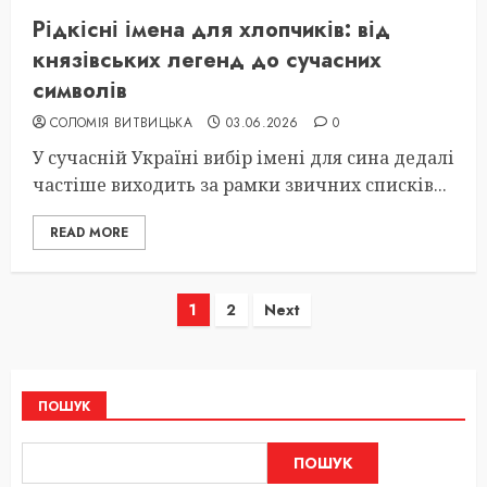
Рідкісні імена для хлопчиків: від
князівських легенд до сучасних
символів
СОЛОМІЯ ВИТВИЦЬКА
03.06.2026
0
У сучасній Україні вибір імені для сина дедалі
частіше виходить за рамки звичних списків...
READ MORE
Пагінація
1
2
Next
записів
ПОШУК
ПОШУК