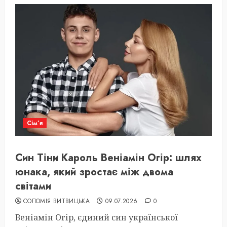
Сім’я
Син Тіни Кароль Веніамін Огір: шлях
юнака, який зростає між двома
світами
СОЛОМІЯ ВИТВИЦЬКА
09.07.2026
0
Веніамін Огір, єдиний син української