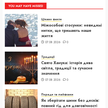
YOU MAY HAVE MISSED
Цікаво факти
Міжособові стосунки: невидимі
нитки, що тримають наше
життя
07.08.2026
0
Традиції
Свято Ханука: історія дива
світла, традиції та сучасне
значення
07.08.2026
0
Поради та лайфхаки
Як зберігати шини без дисків:
повний гід для довговічності