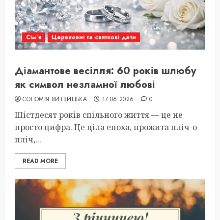
Сім’я
Цервковні та святкові дати
Діамантове весілля: 60 років шлюбу
як символ незламної любові
СОЛОМІЯ ВИТВИЦЬКА
17.06.2026
0
Шістдесят років спільного життя — це не
просто цифра. Це ціла епоха, прожита пліч-о-
пліч,...
READ MORE