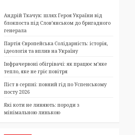
Андрій Ткачук: шлях Героя України від
блокпоста під Слов’янськом до бригадного
генерала
Партія Європейська Солідарність: історія,
ідеологія та вплив на Україну
Інфрачервоні обігрівачі: як працює м’яке
тепло, яке не гріє повітря
Піст в серпні: повний гід по Успенському
посту 2026
Які коти не линяють: породи з
мінімальною линькою