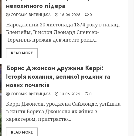
непохитного лідера
СОЛОМІЯ ВИТВИЦЬКА
16.06.2026
0
Народжений 30 листопада 1874 року в палаці
Бленгейм, Вінстон Леонард Спенсер-
Черчилль прожив дев’яносто років,...
READ MORE
Борис Джонсон дружина Керрі:
історія кохання, великої родини та
нових початків
СОЛОМІЯ ВИТВИЦЬКА
13.06.2026
0
Керрі Джонсон, уроджена Саймондс, увійшла
в життя Бориса Джонсона як жінка з
характером, пристрастю...
READ MORE