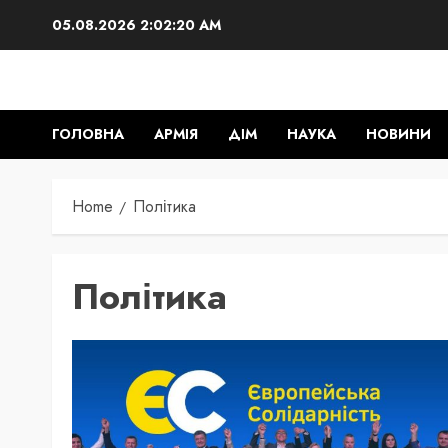
Skip
05.08.2026
2:02:21 AM
to
content
ГОЛОВНА
АРМІЯ
ДІМ
НАУКА
НОВИНИ
Home
Політика
Політика