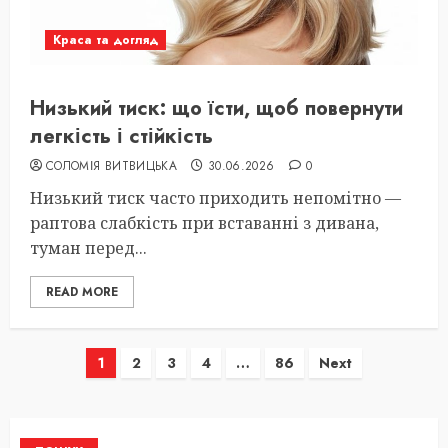
Краса та догляд
Низький тиск: що їсти, щоб повернути
легкість і стійкість
СОЛОМІЯ ВИТВИЦЬКА
30.06.2026
0
Низький тиск часто приходить непомітно —
раптова слабкість при вставанні з дивана,
туман перед...
READ MORE
Пагінація
1
2
3
4
…
86
Next
записів