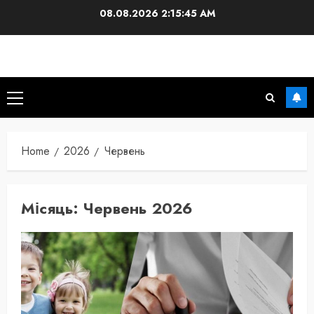
Skip
08.08.2026
2:15:46 AM
to
content
Primary
Menu
Home
2026
Червень
Місяць:
Червень 2026