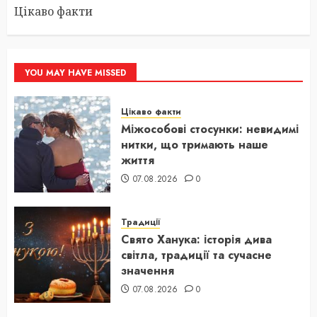
Цікаво факти
YOU MAY HAVE MISSED
Цікаво факти
Міжособові стосунки: невидимі
нитки, що тримають наше
життя
07.08.2026
0
Традиції
Свято Ханука: історія дива
світла, традиції та сучасне
значення
07.08.2026
0