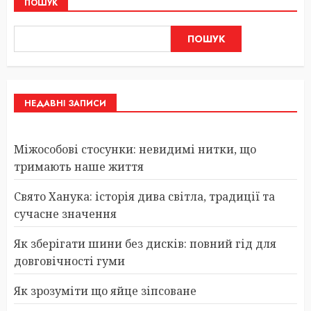
ПОШУК
ПОШУК
НЕДАВНІ ЗАПИСИ
Міжособові стосунки: невидимі нитки, що
тримають наше життя
Свято Ханука: історія дива світла, традиції та
сучасне значення
Як зберігати шини без дисків: повний гід для
довговічності гуми
Як зрозуміти що яйце зіпсоване