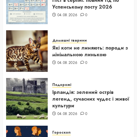
Піст в серпні: повний гід по
Успенському посту 2026
04.08.2026
0
Домашні тварини
Які коти не линяють: породи з
мінімальною линькою
04.08.2026
0
Подорожі
Ірландія: зелений острів
легенд, сучасних чудес і живої
культури
04.08.2026
0
Гороскоп