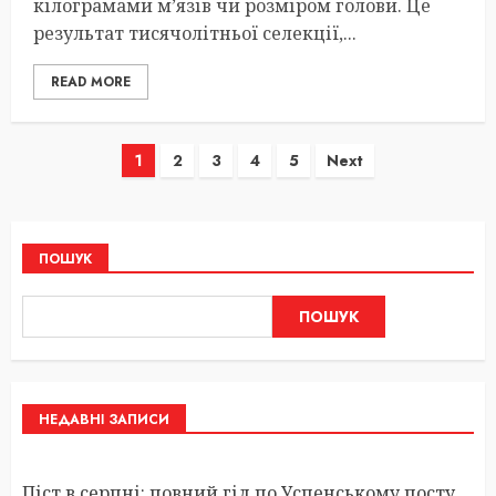
кілограмами м’язів чи розміром голови. Це
результат тисячолітньої селекції,...
READ MORE
Пагінація
1
2
3
4
5
Next
записів
ПОШУК
ПОШУК
НЕДАВНІ ЗАПИСИ
Піст в серпні: повний гід по Успенському посту