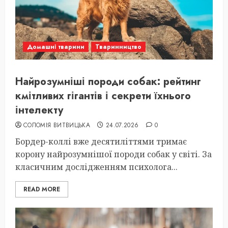
Домашні тварини
Тваринництво
Найрозумніші породи собак: рейтинг
кмітливих гігантів і секрети їхнього
інтелекту
СОЛОМІЯ ВИТВИЦЬКА
24.07.2026
0
Бордер-коллі вже десятиліттями тримає
корону найрозумнішої породи собак у світі. За
класичним дослідженням психолога...
READ MORE