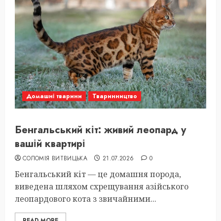
Домашні тварини
Тваринництво
Бенгальський кіт: живий леопард у
вашій квартирі
СОЛОМІЯ ВИТВИЦЬКА
21.07.2026
0
Бенгальський кіт — це домашня порода,
виведена шляхом схрещування азійського
леопардового кота з звичайними...
READ MORE