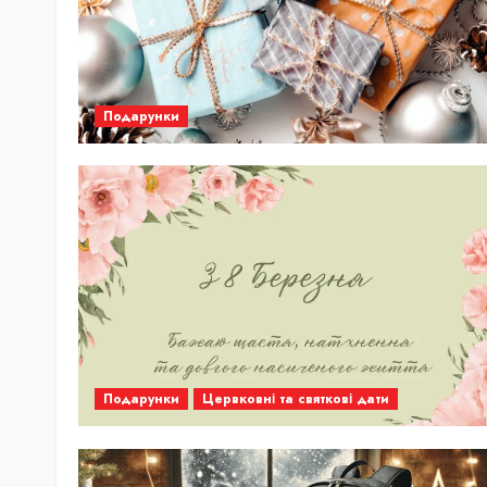
Подарунки
Подарунки
Цервковні та святкові дати