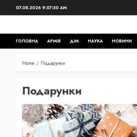
Skip
07.08.2026
9:57:51 AM
to
content
ГОЛОВНА
АРМІЯ
ДІМ
НАУКА
НОВИНИ
Home
Подарунки
Подарунки