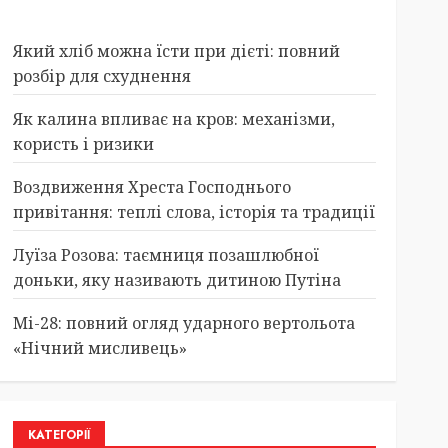
Який хліб можна їсти при дієті: повний
розбір для схуднення
Як калина впливає на кров: механізми,
користь і ризики
Воздвиження Хреста Господнього
привітання: теплі слова, історія та традиції
Луїза Розова: таємниця позашлюбної
доньки, яку називають дитиною Путіна
Мі-28: повний огляд ударного вертольота
«Нічний мисливець»
КАТЕГОРІЇ