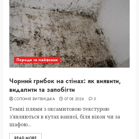
Поради та лайфхаки
Чорний грибок на стінах: як виявити,
видалити та запобігти
СОЛОМІЯ ВИТВИЦЬКА
07.08.2026
0
Темні плями з оксамитовою текстурою
з’являються в кутах ванної, біля вікон чи за
шафою...
READ MORE