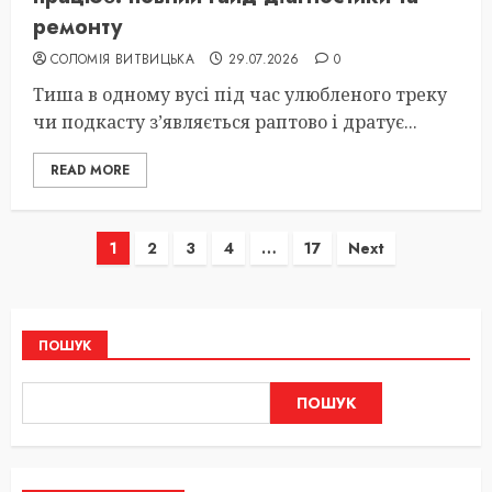
ремонту
СОЛОМІЯ ВИТВИЦЬКА
29.07.2026
0
Тиша в одному вусі під час улюбленого треку
чи подкасту з’являється раптово і дратує...
READ MORE
Пагінація
1
2
3
4
…
17
Next
записів
ПОШУК
ПОШУК