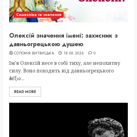
Символіка та значення
Олексій значення імені: захисник з
давньогрецькою душею
СОЛОМІЯ ВИТВИЦЬКА
18.06.2026
0
Ім’я Олексій несе в собі тиху, але непохитну
силу. Воно походить від давньогрецького
ἀλέξω...
READ MORE