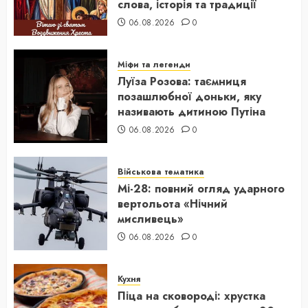
слова, історія та традиції
06.08.2026
0
Міфи та легенди
Луїза Розова: таємниця
позашлюбної доньки, яку
називають дитиною Путіна
06.08.2026
0
Військова тематика
Мі-28: повний огляд ударного
вертольота «Нічний
мисливець»
06.08.2026
0
Кухня
Піца на сковороді: хрустка