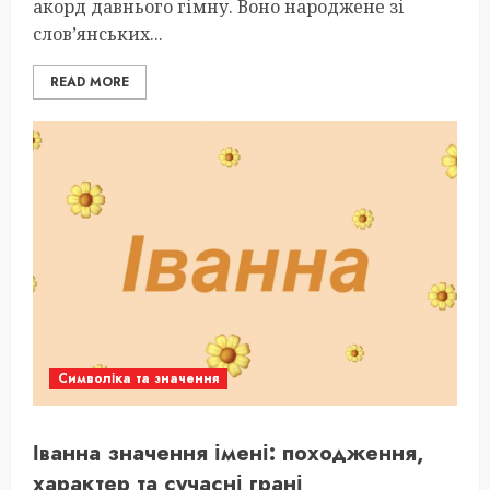
акорд давнього гімну. Воно народжене зі
слов’янських...
READ MORE
Символіка та значення
Іванна значення імені: походження,
характер та сучасні грані