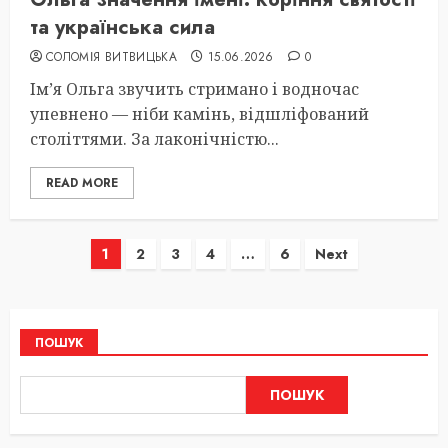
та українська сила
СОЛОМІЯ ВИТВИЦЬКА
15.06.2026
0
Ім’я Ольга звучить стримано і водночас
упевнено — ніби камінь, відшліфований
століттями. За лаконічністю...
READ MORE
Пагінація
1
2
3
4
…
6
Next
записів
ПОШУК
ПОШУК