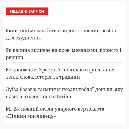
НЕДАВНІ ЗАПИСИ
Який хліб можна їсти при дієті: повний розбір
для схуднення
Як калина впливає на кров: механізми, користь і
ризики
Воздвиження Хреста Господнього привітання:
теплі слова, історія та традиції
Луїза Розова: таємниця позашлюбної доньки, яку
називають дитиною Путіна
Мі-28: повний огляд ударного вертольота
«Нічний мисливець»