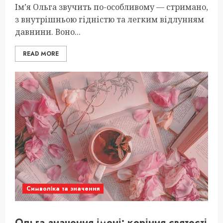
Ім’я Ольга звучить по-особливому — стримано,
з внутрішньою гідністю та легким відлунням
давнини. Воно...
READ MORE
Символіка та значення
Ольга значення імені: коріння святості