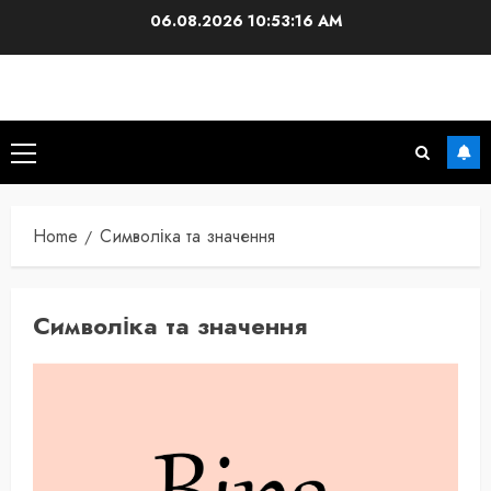
Skip
06.08.2026
10:53:17 AM
to
content
Primary
Menu
Home
Символіка та значення
Символіка та значення