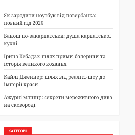
Як зарядити ноутбук від повербанка:
повний гід 2026
Банош по-закарпатськи: душа карпатської
кухні
Ірина Кебадзе: шлях прими-балерини та
історія великого кохання
Кайлі Дженнер: шлях від реаліті-шоу до
імперії краси
Ажурні млинці: секрети мереживного дива
на сковороді
КАТЕГОРІЇ