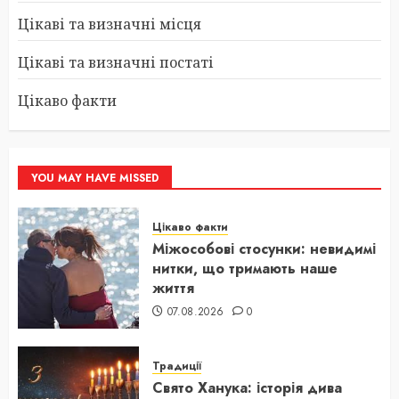
Цікаві та визначні місця
Цікаві та визначні постаті
Цікаво факти
YOU MAY HAVE MISSED
Цікаво факти
Міжособові стосунки: невидимі
нитки, що тримають наше
життя
07.08.2026
0
Традиції
Свято Ханука: історія дива