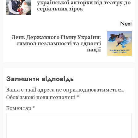
Pr
української акторки від театру до
po
серіальних зірок
Next
День Державного Гімну України:
Next
символ незламності та єдності
post:
нації
Залишити відповідь
Ваша e-mail адреса не оприлюднюватиметься.
Обов’язкові поля позначені
*
Коментар
*