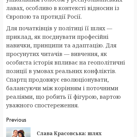
лавах, особливо в контексті відносин із
Європою та протидії Росії.
Для початківців у політиці її шлях —
приклад, як поєднувати професійні
навички, принципи та адаптацію. Для
просунутих читачів — вивчення, як
особиста історія впливає на геополітичні
позиції в умовах реальних конфліктів.
Спартц продовжує еволюціонувати,
балансуючи між корінням і поточними
реаліями, що робить її фігурою, вартою
уважного спостереження.
Post
Previous
navigation
Слава Красовська: шлях