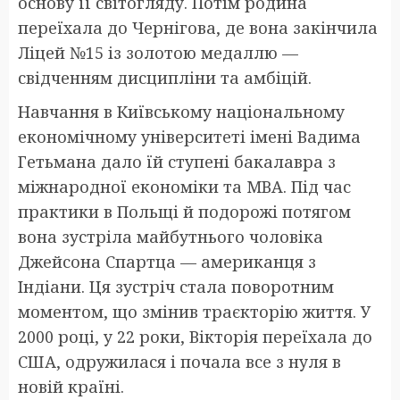
основу її світогляду. Потім родина
переїхала до Чернігова, де вона закінчила
Ліцей №15 із золотою медаллю —
свідченням дисципліни та амбіцій.
Навчання в Київському національному
економічному університеті імені Вадима
Гетьмана дало їй ступені бакалавра з
міжнародної економіки та MBA. Під час
практики в Польщі й подорожі потягом
вона зустріла майбутнього чоловіка
Джейсона Спартца — американця з
Індіани. Ця зустріч стала поворотним
моментом, що змінив траєкторію життя. У
2000 році, у 22 роки, Вікторія переїхала до
США, одружилася і почала все з нуля в
новій країні.