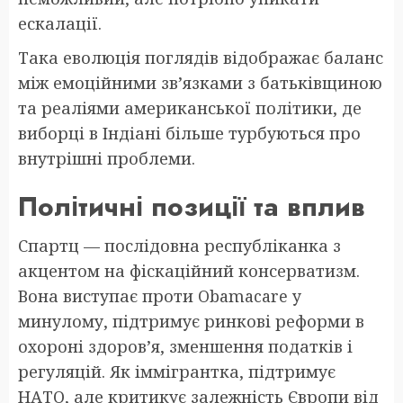
ескалації.
Така еволюція поглядів відображає баланс
між емоційними зв’язками з батьківщиною
та реаліями американської політики, де
виборці в Індіані більше турбуються про
внутрішні проблеми.
Політичні позиції та вплив
Спартц — послідовна республіканка з
акцентом на фіскаційний консерватизм.
Вона виступає проти Obamacare у
минулому, підтримує ринкові реформи в
охороні здоров’я, зменшення податків і
регуляцій. Як іммігрантка, підтримує
НАТО, але критикує залежність Європи від