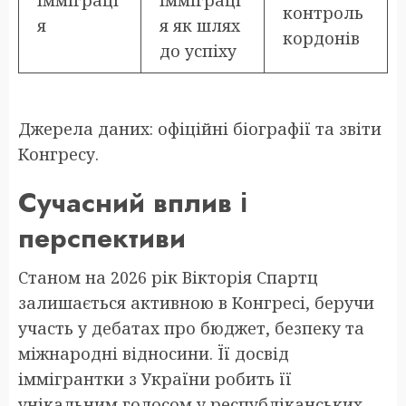
Імміграці
імміграці
контроль
я
я як шлях
кордонів
до успіху
Джерела даних: офіційні біографії та звіти
Конгресу.
Сучасний вплив і
перспективи
Станом на 2026 рік Вікторія Спартц
залишається активною в Конгресі, беручи
участь у дебатах про бюджет, безпеку та
міжнародні відносини. Її досвід
іммігрантки з України робить її
унікальним голосом у республіканських