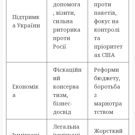
допомога
проти
, візити,
пакетів,
Підтримк
сильна
фокус на
а України
риторика
контролі
проти
та
Росії
пріоритет
ах США
Фіскаційн
Реформи
ий
бюджету,
Економік
консерва
боротьба
а
тизм,
з
бізнес-
марнотра
досвід
тством
Легальна
Жорсткий