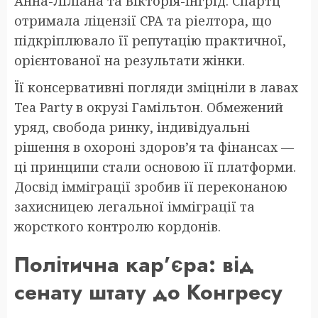
Анна-Ліліана та Вікторія-Інгрід. Спартц
отримала ліцензії CPA та ріелтора, що
підкріплювало її репутацію практичної,
орієнтованої на результати жінки.
Її консервативні погляди зміцніли в лавах
Tea Party в окрузі Гамільтон. Обмежений
уряд, свобода ринку, індивідуальні
рішення в охороні здоров’я та фінансах —
ці принципи стали основою її платформи.
Досвід імміграції зробив її переконаною
захисницею легальної імміграції та
жорсткого контролю кордонів.
Політична кар’єра: від
сенату штату до Конгресу