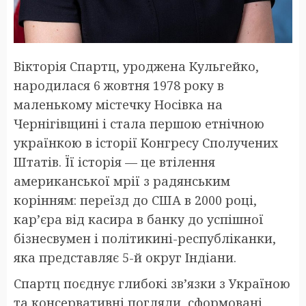
Вікторія Спартц, уроджена Кульгейко,
народилася 6 жовтня 1978 року в
маленькому містечку Носівка на
Чернігівщині і стала першою етнічною
українкою в історії Конгресу Сполучених
Штатів. Її історія — це втілення
американської мрії з радянським
корінням: переїзд до США в 2000 році,
кар’єра від касира в банку до успішної
бізнесвумен і політикині-республіканки,
яка представляє 5-й округ Індіани.
Спартц поєднує глибокі зв’язки з Україною
та консервативні погляди, сформовані