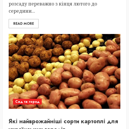
розсаду переважно з кінця лютого до
середини...
READ MORE
Сад та город
Які найврожайніші сорти картоплі для