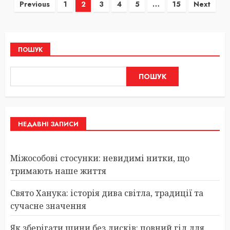
Пагінація
Previous
1
2
3
4
5
…
15
Next
записів
ПОШУК
ПОШУК
НЕДАВНІ ЗАПИСИ
Міжособові стосунки: невидимі нитки, що
тримають наше життя
Свято Ханука: історія дива світла, традиції та
сучасне значення
Як зберігати шини без дисків: повний гід для