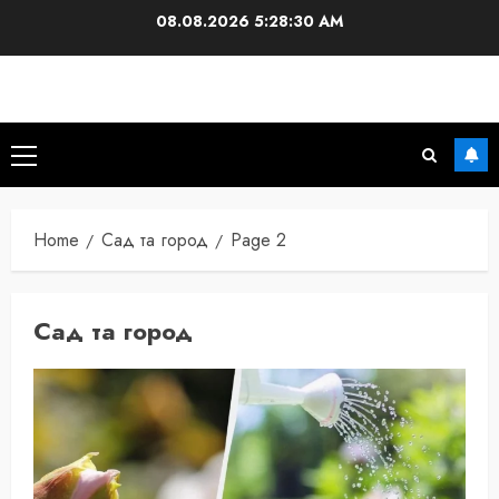
Skip
08.08.2026
5:28:31 AM
to
content
Primary
Menu
Home
Сад та город
Page 2
Сад та город