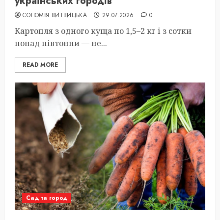
українських городів
СОЛОМІЯ ВИТВИЦЬКА
29.07.2026
0
Картопля з одного куща по 1,5–2 кг і з сотки
понад півтонни — не...
READ MORE
Сад та город