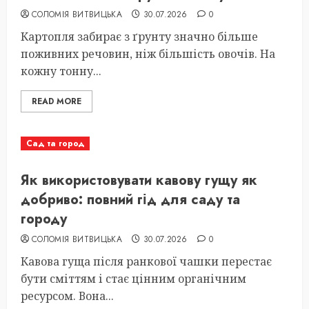
СОЛОМІЯ ВИТВИЦЬКА
30.07.2026
0
Картопля забирає з ґрунту значно більше
поживних речовин, ніж більшість овочів. На
кожну тонну...
READ MORE
Сад та город
Як використовувати кавову гущу як
добриво: повний гід для саду та
городу
СОЛОМІЯ ВИТВИЦЬКА
30.07.2026
0
Кавова гуща після ранкової чашки перестає
бути сміттям і стає цінним органічним
ресурсом. Вона...