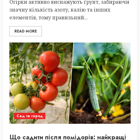
Огірки активно виснажують ґрунт, забираючи
значну кількість азоту, калію та інших
елементів, тому правильний...
READ MORE
Сад та город
Що садити після помідорів: найкращі