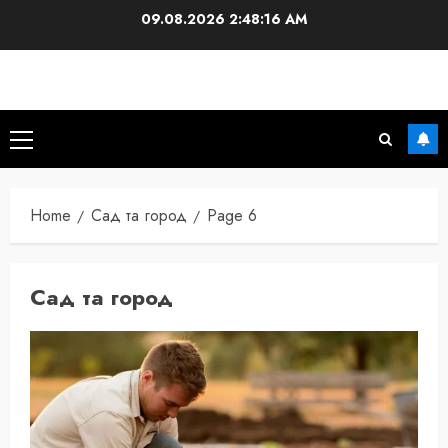
Skip
09.08.2026
2:48:18 AM
to
content
Primary
Menu
Home
Сад та город
Page 6
Сад та город