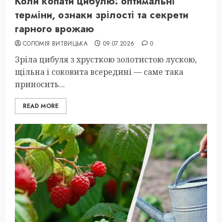
Коли копати цибулю: оптимальні
терміни, ознаки зрілості та секрети
гарного врожаю
СОЛОМІЯ ВИТВИЦЬКА
09.07.2026
0
Зріла цибуля з хрусткою золотистою лускою,
щільна і соковита всередині — саме така
приносить...
READ MORE