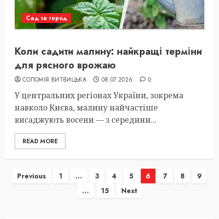
Сад та город
Коли садити малину: найкращі терміни
для рясного врожаю
СОЛОМІЯ ВИТВИЦЬКА
08.07.2026
0
У центральних регіонах України, зокрема
навколо Києва, малину найчастіше
висаджують восени — з середини...
READ MORE
Пагінація
Previous
1
…
3
4
5
6
7
8
9
…
15
Next
записів