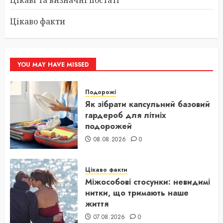
Цікаві та визначні постаті
Цікаво факти
YOU MAY HAVE MISSED
Подорожі
Як зібрати капсульний базовий
гардероб для літніх
подорожей
08.08.2026
0
Цікаво факти
Міжособові стосунки: невидимі
нитки, що тримають наше
життя
07.08.2026
0