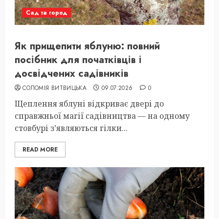
Сад та город
Як прищепити яблуню: повний
посібник для початківців і
досвідчених садівників
СОЛОМІЯ ВИТВИЦЬКА
09.07.2026
0
Щеплення яблуні відкриває двері до
справжньої магії садівництва — на одному
стовбурі з’являються гілки...
READ MORE