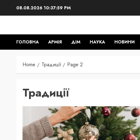
Skip
08.08.2026
10:38:00 PM
to
content
ГОЛОВНА
АРМІЯ
ДІМ
НАУКА
НОВИНИ
Home
Традиції
Page 2
Традиції