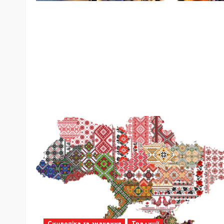
Символіка та значення
Традиції