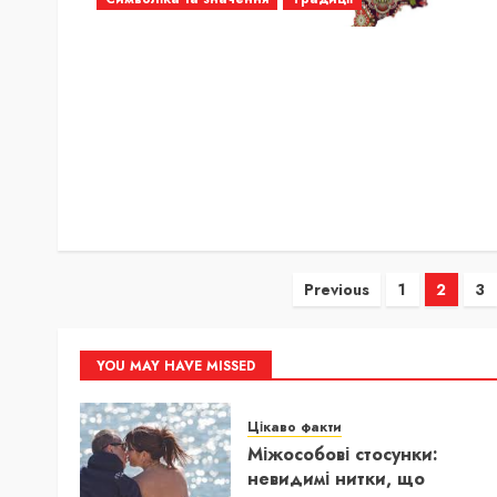
Пагінація
Previous
1
2
3
записів
YOU MAY HAVE MISSED
Цікаво факти
Міжособові стосунки:
невидимі нитки, що