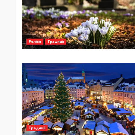
Релігія
Традиції
Традиції