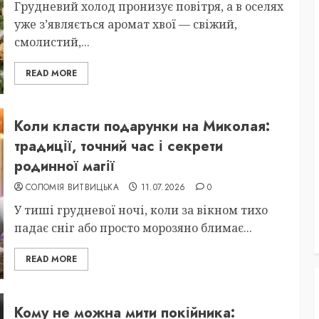
Грудневий холод пронизує повітря, а в оселях
уже з’являється аромат хвої — свіжий,
смолистий,...
READ MORE
Коли класти подарунки на Миколая:
традиції, точний час і секрети
родинної магії
СОЛОМІЯ ВИТВИЦЬКА
11.07.2026
0
У тиші грудневої ночі, коли за вікном тихо
падає сніг або просто морозяно блимає...
READ MORE
Кому не можна мити покійника: