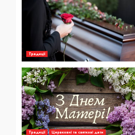
Традиції
Традиції
Цервковні та святкові дати