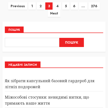
Пагінація
Previous
1
2
3
4
5
6
…
276
Next
записів
ПОШУК
ПОШУК
НЕДАВНІ ЗАПИСИ
Як зібрати капсульний базовий гардероб для
літніх подорожей
Міжособові стосунки: невидимі нитки, що
тримають наше життя