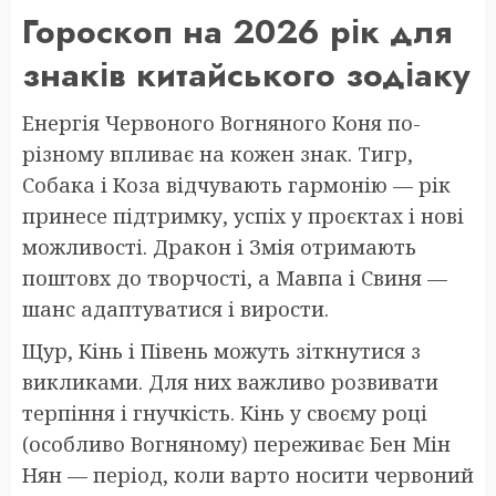
Гороскоп на 2026 рік для
знаків китайського зодіаку
Енергія Червоного Вогняного Коня по-
різному впливає на кожен знак. Тигр,
Собака і Коза відчувають гармонію — рік
принесе підтримку, успіх у проєктах і нові
можливості. Дракон і Змія отримають
поштовх до творчості, а Мавпа і Свиня —
шанс адаптуватися і вирости.
Щур, Кінь і Півень можуть зіткнутися з
викликами. Для них важливо розвивати
терпіння і гнучкість. Кінь у своєму році
(особливо Вогняному) переживає Бен Мін
Нян — період, коли варто носити червоний