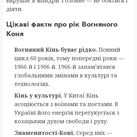
вирушає в мандри. Головне — не боятися і
діяти.
Цікаві факти про рік Вогняного
Коня
Вогняний Кінь буває рідко.
Повний
цикл 60 років, тому попередні роки —
1966-й і 1906-й. 1966-й запам’ятався
глобальними змінами в культурі та
технологіях.
Кінь у культурі.
У Китаї Кінь
асоціюється з воїнами та поетами. В
Україні його енергія перегукується з
козацьким духом свободи і руху.
Знаменитості-Коні.
Серед них —