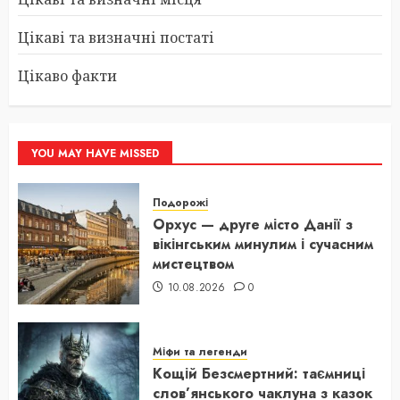
Цікаві та визначні постаті
Цікаво факти
YOU MAY HAVE MISSED
Подорожі
Орхус — друге місто Данії з
вікінгським минулим і сучасним
мистецтвом
10.08.2026
0
Міфи та легенди
Кощій Безсмертний: таємниці
слов’янського чаклуна з казок