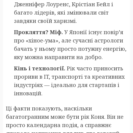
Дженніфер Лоуренс, Крістіан Бейл і
багато лідерів, які змінювали світ
завдяки своїй харизмі.
Прокляття? Міф.
У Японії існує повір’я
про «хіное-ума», але сучасні астрологи
бачать у ньому просто потужну енергію,
яку можна направити на добро.
Кінь і технології.
Рік часто приносить
прориви в IT, транспорті та креативних
індустріях — ідеально для стартапів і
інновацій.
Ці факти показують, наскільки
багатогранним може бути рік Коня. Він не
просто календарна подія, а справжнє