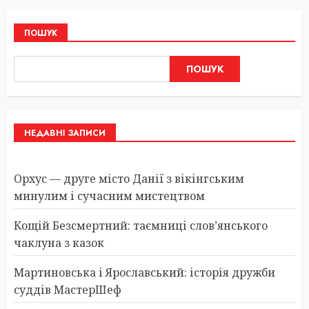
ПОШУК
ПОШУК
НЕДАВНІ ЗАПИСИ
Орхус — друге місто Данії з вікінгським
минулим і сучасним мистецтвом
Кощій Безсмертний: таємниці слов’янського
чаклуна з казок
Мартиновська і Ярославський: історія дружби
суддів МастерШеф