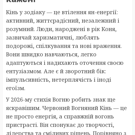
Кінь у зодіаку — це втілення ян-енергії:
активний, життєрадісний, незалежний і
розумний. Люди, народжені в рік Коня,
зазвичай харизматичні, люблять
подорожі, спілкування та нові враження.
Вони швидко навчаються, легко
адаптуються і надихають оточення своєю
ентузіазмом. Але є й зворотний бік:
імпульсивність, нетерплячість і іноді
егоїзм.
У 2026-му стихія Вогню робить знак ще
яскравішим. Червоний Вогняний Кінь — це
не просто енергія, а справжній вогонь
пристрасті. Він спонукає до творчості,
лідерства та сміливих рішень. Порівняно з