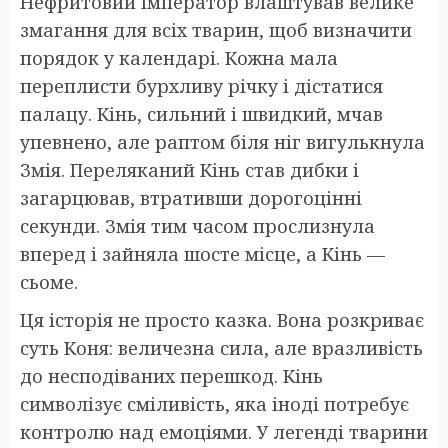
Нефритовий Імператор влаштував велике
змагання для всіх тварин, щоб визначити
порядок у календарі. Кожна мала
переплисти бурхливу річку і дістатися
палацу. Кінь, сильний і швидкий, мчав
упевнено, але раптом біля ніг вигулькнула
Змія. Переляканий Кінь став дибки і
загарцював, втративши дорогоцінні
секунди. Змія тим часом прослизнула
вперед і зайняла шосте місце, а Кінь —
сьоме.
Ця історія не просто казка. Вона розкриває
суть Коня: величезна сила, але вразливість
до несподіваних перешкод. Кінь
символізує сміливість, яка іноді потребує
контролю над емоціями. У легенді тварини