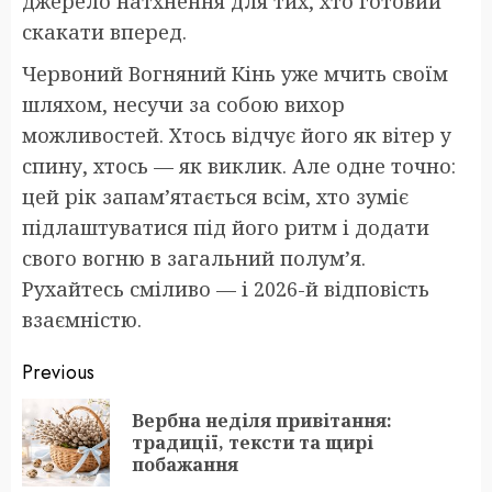
джерело натхнення для тих, хто готовий
скакати вперед.
Червоний Вогняний Кінь уже мчить своїм
шляхом, несучи за собою вихор
можливостей. Хтось відчує його як вітер у
спину, хтось — як виклик. Але одне точно:
цей рік запам’ятається всім, хто зуміє
підлаштуватися під його ритм і додати
свого вогню в загальний полум’я.
Рухайтесь сміливо — і 2026-й відповість
взаємністю.
Post
Previous
navigation
Вербна неділя привітання:
Pr
традиції, тексти та щирі
po
побажання