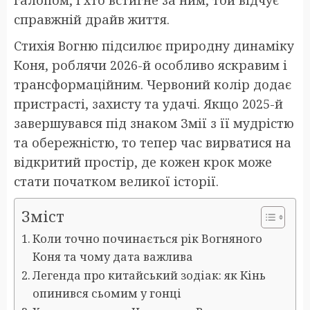
галопом, і хто встигне за ним, той відчує
справжній драйв життя.
Стихія Вогню підсилює природну динаміку
Коня, роблячи 2026-й особливо яскравим і
трансформаційним. Червоний колір додає
пристрасті, захисту та удачі. Якщо 2025-й
завершувався під знаком Змії з її мудрістю
та обережністю, то тепер час вирватися на
відкритий простір, де кожен крок може
стати початком великої історії.
Зміст
Коли точно починається рік Вогняного
Коня та чому дата важлива
Легенда про китайський зодіак: як Кінь
опинився сьомим у гонці