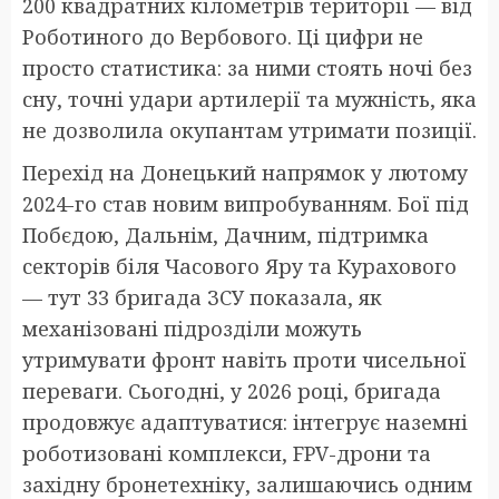
200 квадратних кілометрів території — від
Роботиного до Вербового. Ці цифри не
просто статистика: за ними стоять ночі без
сну, точні удари артилерії та мужність, яка
не дозволила окупантам утримати позиції.
Перехід на Донецький напрямок у лютому
2024-го став новим випробуванням. Бої під
Побєдою, Дальнім, Дачним, підтримка
секторів біля Часового Яру та Курахового
— тут 33 бригада ЗСУ показала, як
механізовані підрозділи можуть
утримувати фронт навіть проти чисельної
переваги. Сьогодні, у 2026 році, бригада
продовжує адаптуватися: інтегрує наземні
роботизовані комплекси, FPV-дрони та
західну бронетехніку, залишаючись одним