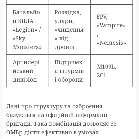
Батальйо
Розвідка,
FPV,
н БПЛА
удари,
«Vampire»
«Legion» /
«чищення
,
«Sky
» від
«Nemesis»
Monsters»
дронів
Артилері
Підтримк
М109L,
йський
а штурмів
2С1
дивізіон
і оборони
Дані про структуру та озброєння
базуються на офіційній інформації
бригади. Така комбінація дозволяє 33
ОМБр діяти ефективно в умовах