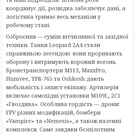
координує дії, розвідка забезпечує дані, а
логістика тримає весь механізм у
робочому стані.
Озброєння — суміш вітчизняної та західної
техніки. Танки Leopard 2A4 стали
справжньою легендою: вони проривають
оборону і витримують ворожий вогонь.
Бронетранспортери M113, MaxxPro,
Humvee, YPR-765 та Oshkosh дають
мобільність і захист екіпажу. Артилерія
включає самохідні установки М109L, 2С1
«Гвоздика». Особлива гордість — дрони:
FPV різних модифікацій, бомбери
«Vampire» та «Nemesis», а також наземні
комплекси. Саме завдяки безпілотним