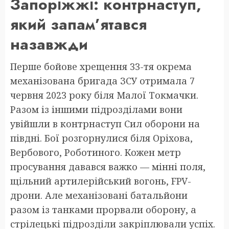
Запоріжжі: контрнаступ,
який запам’ятався
назавжди
Перше бойове хрещення 33-тя окрема
механізована бригада ЗСУ отримала 7
червня 2023 року біля Малої Токмачки.
Разом із іншими підрозділами вони
увійшли в контрнаступ Сил оборони на
півдні. Бої розгорнулися біля Оріхова,
Вербового, Роботиного. Кожен метр
просування давався важко — мінні поля,
щільний артилерійський вогонь, FPV-
дрони. Але механізовані батальйони
разом із танками прорвали оборону, а
стрілецькі підрозділи закріплювали успіх.