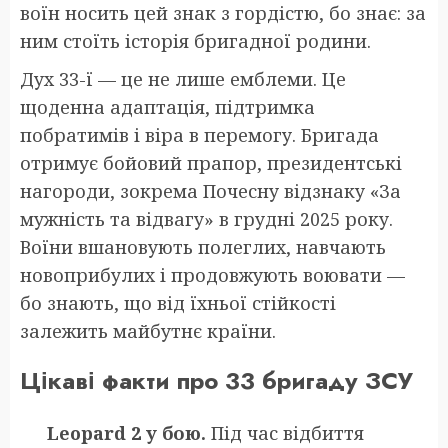
воїн носить цей знак з гордістю, бо знає: за
ним стоїть історія бригадної родини.
Дух 33-ї — це не лише емблеми. Це
щоденна адаптація, підтримка
побратимів і віра в перемогу. Бригада
отримує бойовий прапор, президентські
нагороди, зокрема Почесну відзнаку «За
мужність та відвагу» в грудні 2025 року.
Воїни вшановують полеглих, навчають
новоприбулих і продовжують воювати —
бо знають, що від їхньої стійкості
залежить майбутнє країни.
Цікаві факти про 33 бригаду ЗСУ
Leopard 2 у бою.
Під час відбиття