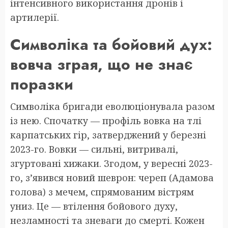
інтенсивного використання дронів і
артилерії.
Символіка та бойовий дух:
вовча зграя, що не знає
поразки
Символіка бригади еволюціонувала разом
із нею. Спочатку — профіль вовка на тлі
карпатських гір, затверджений у березні
2023-го. Вовки — сильні, витривалі,
згуртовані хижаки. Згодом, у вересні 2023-
го, з’явився новий шеврон: череп (Адамова
голова) з мечем, спрямованим вістрям
униз. Це — втілення бойового духу,
незламності та зневаги до смерті. Кожен