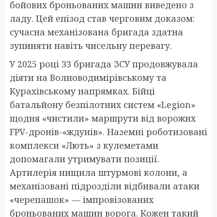
бойових броньованих машин виведено з
ладу. Цей епізод став черговим доказом:
сучасна механізована бригада здатна
зупиняти навіть чисельну перевагу.
У 2025 році 33 бригада ЗСУ продовжувала
діяти на Волноводимірівському та
Курахівському напрямках. Бійці
батальйону безпілотних систем «Legion»
щодня «чистили» маршрути від ворожих
FPV-дронів-«ждунів». Наземні роботизовані
комплекси «Лють» з кулеметами
допомагали утримувати позиції.
Артилерія нищила штурмові колони, а
механізовані підрозділи відбивали атаки
«черепашок» — імпровізованих
броньованих машин ворога. Кожен такий