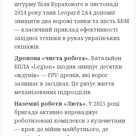
штурму біля Курахового в листопаді
2024 року танк Leopard 2А4 допоміг
знищити два ворожі танки та шість ББМ
— класичний приклад ефективності
західної техніки в руках українських
екіпажів.
Дронова «чиста робота».
Батальйон
БПЛА «Legion» щодня знищує десятки
«ждунів» — FPV-дронів, які ворог
залишає в засідках. Це рятує життя
механізованих підрозділів.
Наземні роботи «Лють».
У 2025 році
бригада активно впроваджує
роботизовані комплекси з кулеметами
— крок до війни майбутнього, де