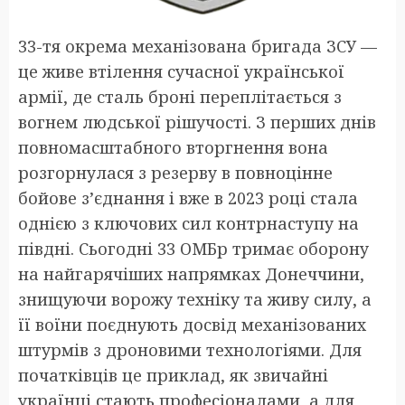
33-тя окрема механізована бригада ЗСУ —
це живе втілення сучасної української
армії, де сталь броні переплітається з
вогнем людської рішучості. З перших днів
повномасштабного вторгнення вона
розгорнулася з резерву в повноцінне
бойове з’єднання і вже в 2023 році стала
однією з ключових сил контрнаступу на
півдні. Сьогодні 33 ОМБр тримає оборону
на найгарячіших напрямках Донеччини,
знищуючи ворожу техніку та живу силу, а
її воїни поєднують досвід механізованих
штурмів з дроновими технологіями. Для
початківців це приклад, як звичайні
українці стають професіоналами, а для