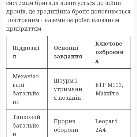
системам бригада адаптується до війни
дронів, де традиційна броня доповнюється
повітряним і наземним роботизованим
прикриттям.
Ключове
Підрозді
Основні
озброєнн
л
завдання
я
Механізо
Штурм і
вані
БТР M113,
утриманн
батальйо
MaxxPro
я позицій
ни
Танковий
Прорив
Leopard
батальйо
оборони
2A4
н