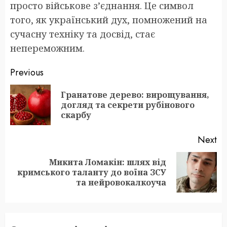
просто військове з’єднання. Це символ
того, як український дух, помножений на
сучасну техніку та досвід, стає
непереможним.
Post
Previous
navigation
Гранатове дерево: вирощування,
Pr
догляд та секрети рубінового
po
скарбу
Next
Микита Ломакін: шлях від
Next
кримського таланту до воїна ЗСУ
post:
та нейровокалкоуча