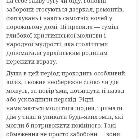
на себе зайву тугу чи біду. Головні
заборони стосуються дзеркал, ремонтів,
святкувань і навіть самотніх ночей у
порожньому домі. Ці правила — суміш
глибокої християнської молитви і
народної мудрості, яка століттями
допомагала українським родинам
пережити втрату.
Душа в цей період проходить особливий
шлях, і кожне необережне слово чи дія
можуть, за повір’ями, потягнути її назад
або ускладнити перехід. Рідні
намагаються молитися щодня, тримати
дім у тиші й уникати будь-яких змін, які
могли б потривожити покійного. Такі
обмеження не просто забобони — вони