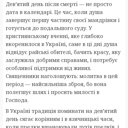
Дев’ятий день після смерті — не просто
дата в календарі. Це час, коли душа
завершує першу частину своєї мандрівки і
готується до подальшого суду. У
християнському вченні, яке глибоко
вкоренилося в Україні, саме в ці дні душа
відвідує райські обителі, бачить красу, яку
заслужила добрими справами, і потребує
особливої підтримки від живих.
Священники наголошують: молитва в цей
період — найсильніша зброя, бо вона
полегшує шлях і просить милості в
Господа.
В Україні традиція поминати на дев’ятий
день сягає корінням і в язичницькі часи,
коли предки вшановували духів предків, і