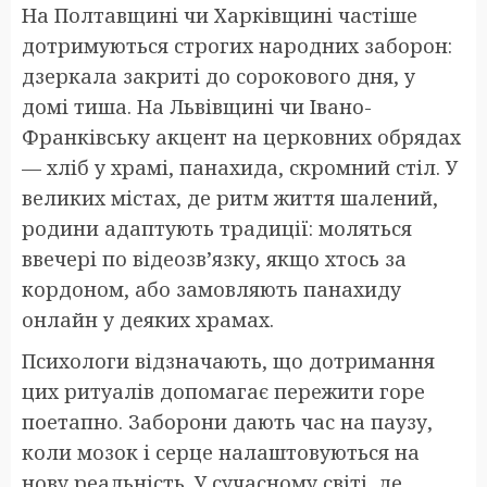
На Полтавщині чи Харківщині частіше
дотримуються строгих народних заборон:
дзеркала закриті до сорокового дня, у
домі тиша. На Львівщині чи Івано-
Франківську акцент на церковних обрядах
— хліб у храмі, панахида, скромний стіл. У
великих містах, де ритм життя шалений,
родини адаптують традиції: моляться
ввечері по відеозв’язку, якщо хтось за
кордоном, або замовляють панахиду
онлайн у деяких храмах.
Психологи відзначають, що дотримання
цих ритуалів допомагає пережити горе
поетапно. Заборони дають час на паузу,
коли мозок і серце налаштовуються на
нову реальність. У сучасному світі, де