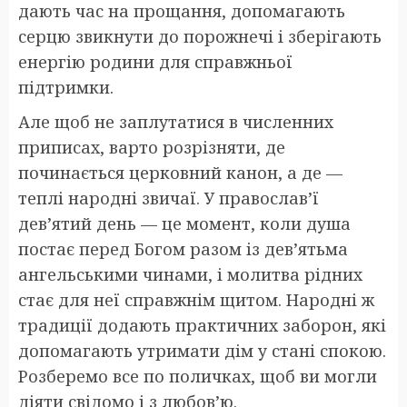
дають час на прощання, допомагають
серцю звикнути до порожнечі і зберігають
енергію родини для справжньої
підтримки.
Але щоб не заплутатися в численних
приписах, варто розрізняти, де
починається церковний канон, а де —
теплі народні звичаї. У православ’ї
дев’ятий день — це момент, коли душа
постає перед Богом разом із дев’ятьма
ангельськими чинами, і молитва рідних
стає для неї справжнім щитом. Народні ж
традиції додають практичних заборон, які
допомагають утримати дім у стані спокою.
Розберемо все по поличках, щоб ви могли
діяти свідомо і з любов’ю.