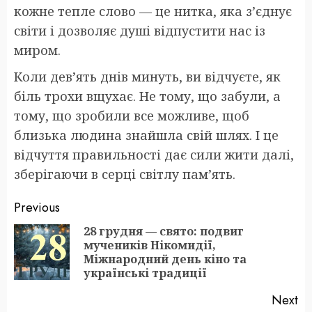
кожне тепле слово — це нитка, яка з’єднує
світи і дозволяє душі відпустити нас із
миром.
Коли дев’ять днів минуть, ви відчуєте, як
біль трохи вщухає. Не тому, що забули, а
тому, що зробили все можливе, щоб
близька людина знайшла свій шлях. І це
відчуття правильності дає сили жити далі,
зберігаючи в серці світлу пам’ять.
Post
Previous
navigation
28 грудня — свято: подвиг
мучеників Нікомидії,
Pr
Міжнародний день кіно та
po
українські традиції
Next