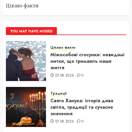
Цікаво факти
YOU MAY HAVE MISSED
Цікаво факти
Міжособові стосунки: невидимі
нитки, що тримають наше
життя
07.08.2026
0
Традиції
Свято Ханука: історія дива
світла, традиції та сучасне
значення
07.08.2026
0