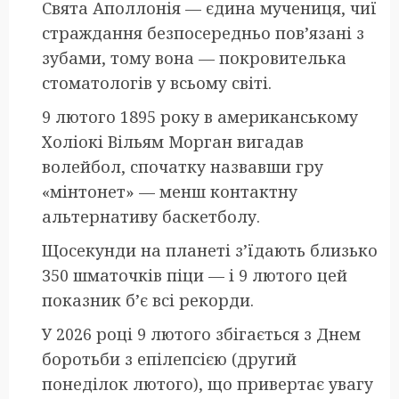
Свята Аполлонія — єдина мучениця, чиї
страждання безпосередньо пов’язані з
зубами, тому вона — покровителька
стоматологів у всьому світі.
9 лютого 1895 року в американському
Холіокі Вільям Морган вигадав
волейбол, спочатку назвавши гру
«мінтонет» — менш контактну
альтернативу баскетболу.
Щосекунди на планеті з’їдають близько
350 шматочків піци — і 9 лютого цей
показник б’є всі рекорди.
У 2026 році 9 лютого збігається з Днем
боротьби з епілепсією (другий
понеділок лютого), що привертає увагу