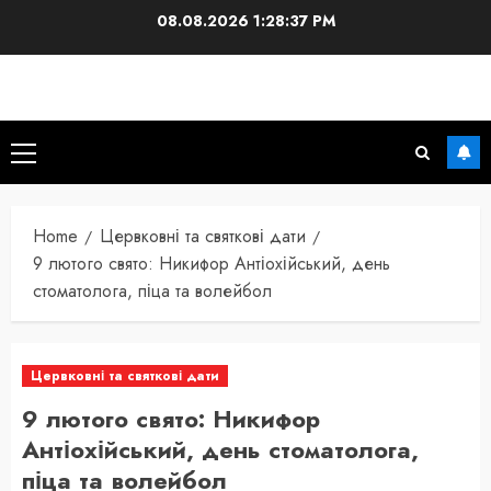
Skip
08.08.2026
1:28:38 PM
to
content
Primary
Menu
Home
Цервковні та святкові дати
9 лютого свято: Никифор Антіохійський, день
стоматолога, піца та волейбол
Цервковні та святкові дати
9 лютого свято: Никифор
Антіохійський, день стоматолога,
піца та волейбол