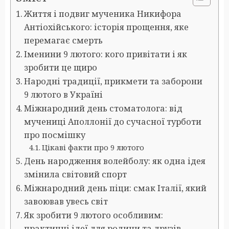
Життя і подвиг мученика Никифора
Антіохійського: історія прощення, яке
перемагає смерть
Іменини 9 лютого: кого привітати і як
зробити це щиро
Народні традиції, прикмети та заборони
9 лютого в Україні
Міжнародний день стоматолога: від
мучениці Аполлонії до сучасної турботи
про посмішку
Цікаві факти про 9 лютого
День народження волейболу: як одна ідея
змінила світовий спорт
Міжнародний день піци: смак Італії, який
завоював увесь світ
Як зробити 9 лютого особливим:
практичні ідеї для родини та друзів