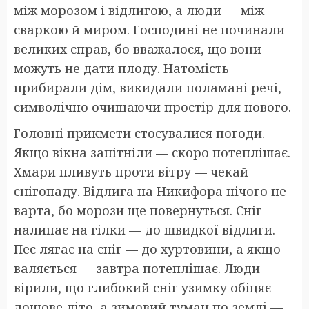
між морозом і відлигою, а люди — між
сваркою й миром. Господині не починали
великих справ, бо вважалося, що вони
можуть не дати плоду. Натомість
прибирали дім, викидали поламані речі,
символічно очищаючи простір для нового.
Головні прикмети стосувалися погоди.
Якщо вікна запітніли — скоро потеплішає.
Хмари пливуть проти вітру — чекай
снігопаду. Відлига на Никифора нічого не
варта, бо морози ще повернуться. Сніг
налипає на гілки — до швидкої відлиги.
Пес лягає на сніг — до хуртовини, а якщо
валяється — завтра потеплішає. Люди
вірили, що глибокий сніг узимку обіцяє
дощове літо, а зимовий туман по землі —