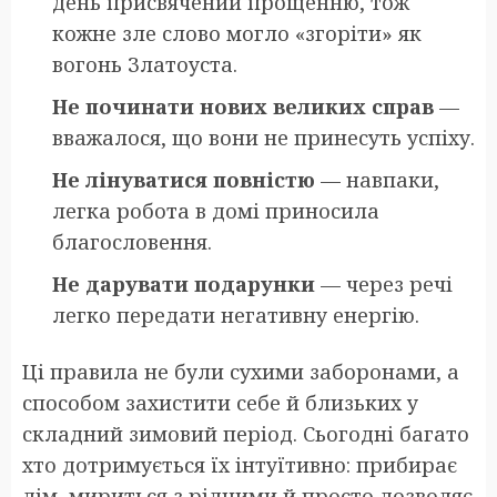
день присвячений прощенню, тож
кожне зле слово могло «згоріти» як
вогонь Златоуста.
Не починати нових великих справ
—
вважалося, що вони не принесуть успіху.
Не лінуватися повністю
— навпаки,
легка робота в домі приносила
благословення.
Не дарувати подарунки
— через речі
легко передати негативну енергію.
Ці правила не були сухими заборонами, а
способом захистити себе й близьких у
складний зимовий період. Сьогодні багато
хто дотримується їх інтуїтивно: прибирає
дім, мириться з рідними й просто дозволяє