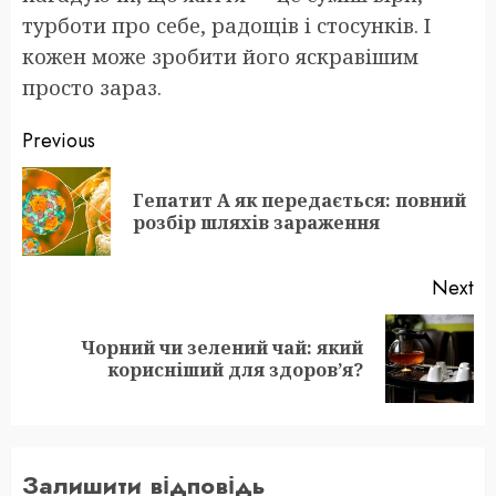
турботи про себе, радощів і стосунків. І
кожен може зробити його яскравішим
просто зараз.
Post
Previous
navigation
Гепатит А як передається: повний
Pr
розбір шляхів зараження
po
Next
Чорний чи зелений чай: який
Next
корисніший для здоров’я?
post:
Залишити відповідь