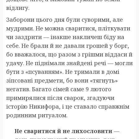
відлигу.
Заборони цього дня були суворими, але
мудрими. Не можна сваритися, пліткувати
чи заздрити — інакше накличеш біду на
себе. Не брали й не давали грошей у борг,
бо вважалося, що разом з грішми віддаси й
удачу. Не піднімали знайдені речі — могли
бути з «псуванням». Не тримали в домі
зіпсовані предмети, бо вони «тягнуть»
негатив. Багато сімей саме 9 лютого
примирялися після сварок, згадуючи
історію Никифора, і це ставало справжнім
родинним ритуалом.
Не сваритися й не лихословити
—