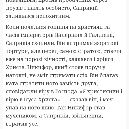
друзів і навіть особисто, Саприкій
залишався непохитним.
Коли почалися гоніння на християн за
часів імператорів Валеріана й Галлієна,
Саприкія схопили. Він витримав жорстокі
тортури, але перед самою стратою, стоячи
вже на порозі вічності, злякався і зрікся
Христа. Никифор, який стояв поруч у
натовпі, не зміг стримати сліз. Він благав
ката стратити його замість друга,
сповідаючи віру в Господа. «Я християнин і
вірю в Ісуса Христа», — сказав він, і меч
упав на його шию. Так Никифор став
мучеником, а Саприкій, звільнений,
втратив усе.