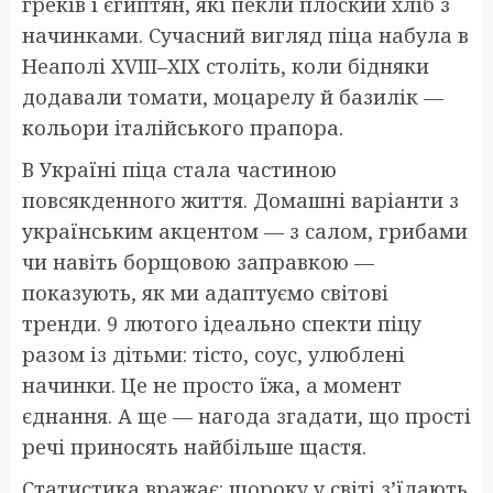
греків і єгиптян, які пекли плоский хліб з
начинками. Сучасний вигляд піца набула в
Неаполі XVIII–XIX століть, коли бідняки
додавали томати, моцарелу й базилік —
кольори італійського прапора.
В Україні піца стала частиною
повсякденного життя. Домашні варіанти з
українським акцентом — з салом, грибами
чи навіть борщовою заправкою —
показують, як ми адаптуємо світові
тренди. 9 лютого ідеально спекти піцу
разом із дітьми: тісто, соус, улюблені
начинки. Це не просто їжа, а момент
єднання. А ще — нагода згадати, що прості
речі приносять найбільше щастя.
Статистика вражає: щороку у світі з’їдають