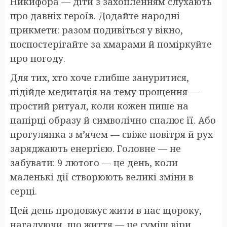
Никифора — діти з захопленням слухають
про давніх героїв. Додайте народні
прикмети: разом подивіться у вікно,
поспостерігайте за хмарами й поміркуйте
про погоду.
Для тих, хто хоче глибше зануритися,
підійде медитація на тему прощення —
простий ритуал, коли кожен пише на
папірці образу й символічно спалює її. Або
прогулянка з м’ячем — свіже повітря й рух
заряджають енергією. Головне — не
забувати: 9 лютого — це день, коли
маленькі дії створюють великі зміни в
серці.
Цей день продовжує жити в нас щороку,
нагадуючи, що життя — це суміш віри,