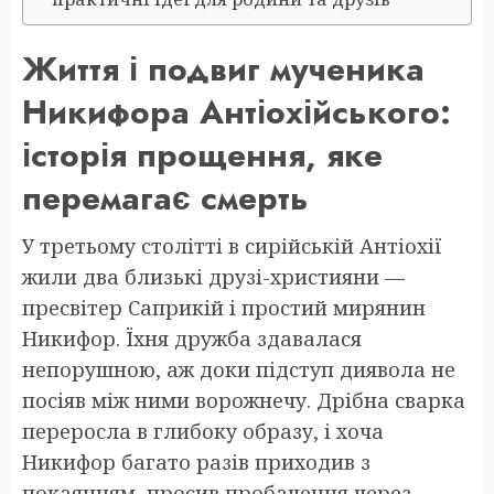
Життя і подвиг мученика
Никифора Антіохійського:
історія прощення, яке
перемагає смерть
У третьому столітті в сирійській Антіохії
жили два близькі друзі-християни —
пресвітер Саприкій і простий мирянин
Никифор. Їхня дружба здавалася
непорушною, аж доки підступ диявола не
посіяв між ними ворожнечу. Дрібна сварка
переросла в глибоку образу, і хоча
Никифор багато разів приходив з
покаянням, просив пробачення через