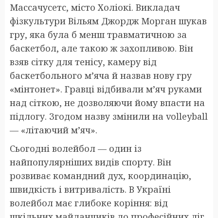
Массачусетс, місто Холіокі. Викладач
фізкультури Вільям Джордж Морган шукав
гру, яка була б менш травматичною за
баскетбол, але такою ж захопливою. Він
взяв сітку для тенісу, камеру від
баскетбольного м’яча й назвав нову гру
«мінтонет». Гравці відбивали м’яч руками
над сіткою, не дозволяючи йому впасти на
підлогу. Згодом назву змінили на volleyball
— «літаючий м’яч».
Сьогодні волейбол — один із
найпопулярніших видів спорту. Він
розвиває командний дух, координацію,
швидкість і витривалість. В Україні
волейбол має глибоке коріння: від
шкільних майданчиків до професійних ліг.