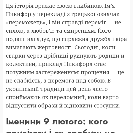
Ця історія вражає своєю глибиною. Ім’я
Никифор у перекладі з грецької означає
«переможець», і він справді переміг — не
силою, а любов’ю та смиренням. Його
подвиг нагадує, що справжня дружба і віра
вимагають жертовності. Сьогодні, коли
сварки через дрібниці руйнують родини й
колективи, приклад Никифора стає
потужним застереженням: прощення — це
не слабкість, а перемога над собою. В
українській традиції цей день часто
сприймають як переломний, коли варто
відпустити образи й відновити стосунки.
Іменини 9 лютого: кого
привітати і як зробити це