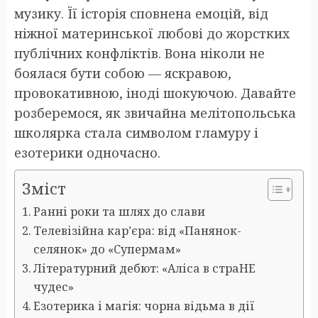
музику. Її історія сповнена емоцій, від
ніжної материнської любові до жорстких
публічних конфліктів. Вона ніколи не
боялася бути собою — яскравою,
провокативною, іноді шокуючою. Давайте
розберемося, як звичайна мелітопольська
школярка стала символом гламуру і
езотерики одночасно.
Зміст
Ранні роки та шлях до слави
Телевізійна кар’єра: від «Панянок-
селянок» до «Супермам»
Літературний дебют: «Аліса в страНЕ
чудес»
Езотерика і магія: чорна відьма в дії