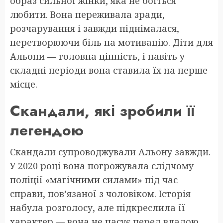
образ сильної жінки, яка не боїться
любити. Вона переживала зради,
розчарування і завжди піднімалася,
перетворюючи біль на мотивацію. Діти для
Альони — головна цінність, і навіть у
складні періоди вона ставила їх на перше
місце.
Скандали, які зробили її
легендою
Скандали супроводжували Альону завжди.
У 2020 році вона погрожувала слідчому
поліції «магічними силами» під час
справи, пов’язаної з чоловіком. Історія
набула розголосу, але підкреслила її
характер — вона не пасує перед владою.