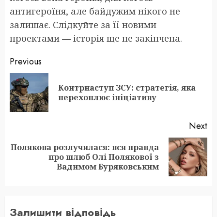
антигероїня, але байдужим нікого не
залишає. Слідкуйте за її новими
проектами — історія ще не закінчена.
Post
Previous
navigation
Контрнаступ ЗСУ: стратегія, яка
Pr
перехоплює ініціативу
po
Next
Полякова розлучилася: вся правда
Next
про шлюб Олі Полякової з
post:
Вадимом Буряковським
Залишити відповідь