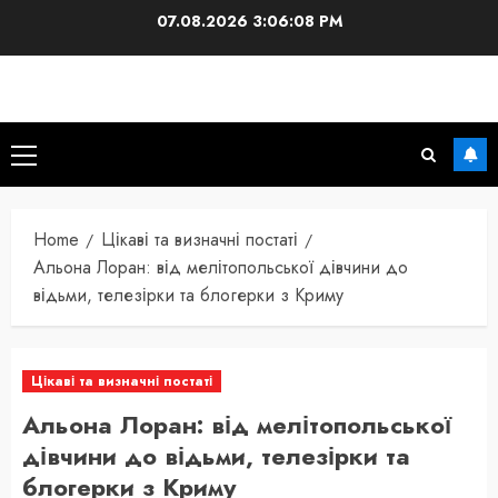
Skip
07.08.2026
3:06:10 PM
to
content
Primary
Menu
Home
Цікаві та визначні постаті
Альона Лоран: від мелітопольської дівчини до
відьми, телезірки та блогерки з Криму
Цікаві та визначні постаті
Альона Лоран: від мелітопольської
дівчини до відьми, телезірки та
блогерки з Криму