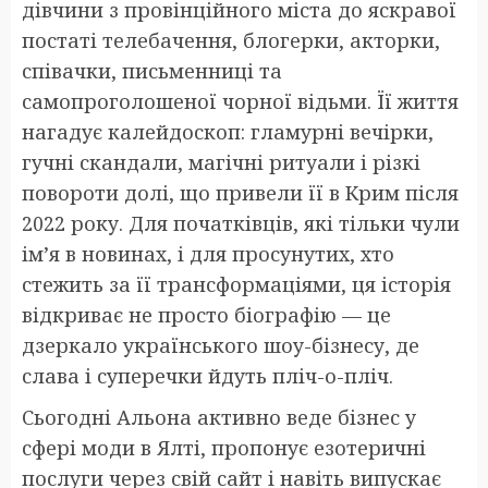
дівчини з провінційного міста до яскравої
постаті телебачення, блогерки, акторки,
співачки, письменниці та
самопроголошеної чорної відьми. Її життя
нагадує калейдоскоп: гламурні вечірки,
гучні скандали, магічні ритуали і різкі
повороти долі, що привели її в Крим після
2022 року. Для початківців, які тільки чули
ім’я в новинах, і для просунутих, хто
стежить за її трансформаціями, ця історія
відкриває не просто біографію — це
дзеркало українського шоу-бізнесу, де
слава і суперечки йдуть пліч-о-пліч.
Сьогодні Альона активно веде бізнес у
сфері моди в Ялті, пропонує езотеричні
послуги через свій сайт і навіть випускає