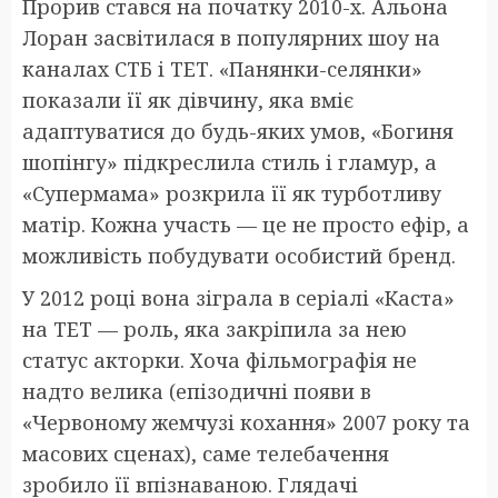
Прорив стався на початку 2010-х. Альона
Лоран засвітилася в популярних шоу на
каналах СТБ і ТЕТ. «Панянки-селянки»
показали її як дівчину, яка вміє
адаптуватися до будь-яких умов, «Богиня
шопінгу» підкреслила стиль і гламур, а
«Супермама» розкрила її як турботливу
матір. Кожна участь — це не просто ефір, а
можливість побудувати особистий бренд.
У 2012 році вона зіграла в серіалі «Каста»
на ТЕТ — роль, яка закріпила за нею
статус акторки. Хоча фільмографія не
надто велика (епізодичні появи в
«Червоному жемчузі кохання» 2007 року та
масових сценах), саме телебачення
зробило її впізнаваною. Глядачі