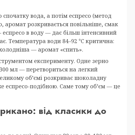
 спочатку вода, а потім еспресо (метод
ю, аромат розкривається повільніше, смак
 еспресо в воду — дає більш інтенсивний
є. Температура води 84–92 °C критична:
 холодніша — аромат «спить».
нструментом експерименту. Одне зерно
 в 300 мл — перетвориться на легкий
великому об’ємі розкриває шоколадну
же еспресо-подібною. Саме тому об’єм — це
ерикано: від класики до