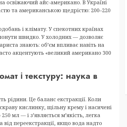
а освіжаючий айс-американо. В Україні
стю та американською щедрістю: 200–220
одобань і клімату. У спекотних країнах
лонути швидко. У холодних — дозволяє
ариста знають: об’єм впливає навіть на
часто акцентують «великий американо 300
мат і текстуру: наука в
ть рідини. Це баланс екстракції. Коли
яскраву кислинку, щільну крему і насичені
250 мл — і з’являється м’якість, легка
а від переекстракції, якщо вода надто