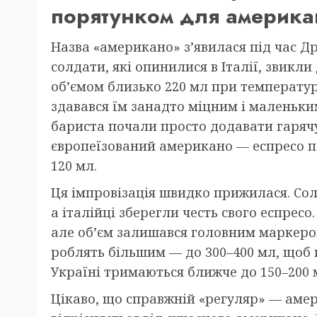
порятунком для америка
Назва «американо» з’явилася під час Др
солдати, які опинилися в Італії, звикл
об’ємом близько 220 мл при температурі 
здавався їм занадто міцним і маленьки
бариста почали просто додавати гарячу
європеїзований американо — еспресо п
120 мл.
Ця імпровізація швидко прижилася. Со
а італійці зберегли честь свого еспресо
але об’єм залишався головним маркеро
роблять більшим — до 300–400 мл, щоб н
Україні тримаються ближче до 150–200 
Цікаво, що справжній «регуляр» — амер