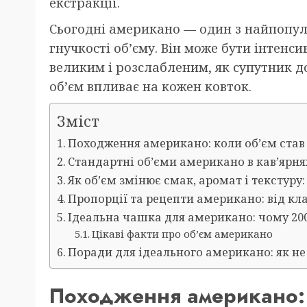
екстракції.
Сьогодні американо — один з найпопуля
гнучкості об’єму. Він може бути інтенс
великим і розслабленим, як супутник до
об’єм впливає на кожен ковток.
Зміст
Походження американо: коли об’єм став
Стандартні об’єми американо в кав’ярнях
Як об’єм змінює смак, аромат і текстуру
Пропорції та рецепти американо: від к
Ідеальна чашка для американо: чому 20
Цікаві факти про об’єм американо
Поради для ідеального американо: як не
Походження американо: 