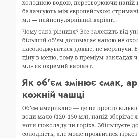
холодною водою, перетворюючи напій н
балансують між європейською стримані
мл — найпопулярніший варіант.
Чому така різниця? Все залежить від уп
більший об’єм допомагає напою не охо
насолоджуватися довше, не мерзнучи. Б
ціну в меню, тому в преміум-закладах 
мл» як окремий варіант.
Як об’єм змінює смак, аро
кожній чашці
Об’єм американо — це не просто кількіс
води мало (120–150 мл), напій зберігає 
ноти шоколаду чи горіха. Збільшуєте до 
солодкість, але може проявитися гіркот