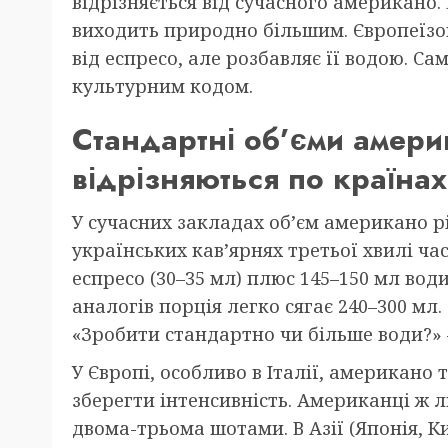
відрізняється від сучасного американо. В
виходить природно більшим. Європеїзов
від еспресо, але розбавляє її водою. Са
культурним кодом.
Стандартні об’єми америк
відрізняються по країнах
У сучасних закладах об’єм американо р
українських кав’ярнях третьої хвилі ч
еспресо (30–35 мл) плюс 145–150 мл води
аналогів порція легко сягає 240–300 мл.
«Зробити стандартно чи більше води?» 
У Європі, особливо в Італії, американо
зберегти інтенсивність. Американці ж л
двома-трьома шотами. В Азії (Японія, К