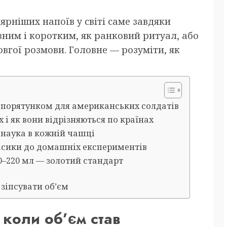
рніших напоїв у світі саме завдяки
ивним і коротким, як ранковий ритуал, або
вгої розмови. Головне — розуміти, як
 порятунком для американських солдатів
 і як вони відрізняються по країнах
: наука в кожній чашці
ласики до домашніх експериментів
0–220 мл — золотий стандарт
 зіпсувати об’єм
коли об’єм став