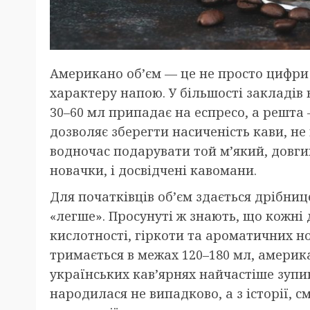
Американо об’єм — це не просто цифри 
характеру напою. У більшості закладів 
30–60 мл припадає на еспресо, а решта
дозволяє зберегти насиченість кави, не 
водночас подарувати той м’який, довги
новачки, і досвідчені кавомани.
Для початківців об’єм здається дрібни
«легше». Просунуті ж знають, що кожні
кислотності, гіркоти та ароматичних н
тримається в межах 120–180 мл, америк
українських кав’ярнях найчастіше зупин
народилася не випадково, а з історії, с