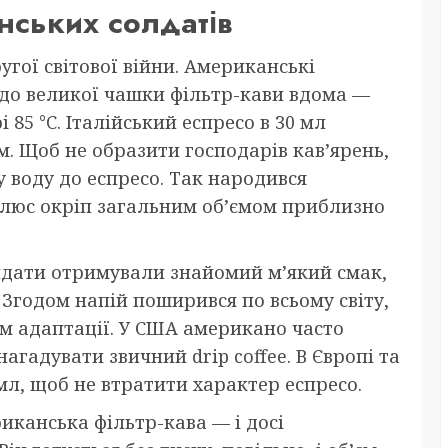
нських солдатів
угої світової війни. Американські
и до великої чашки фільтр-кави вдома —
85 °C. Італійський еспресо в 30 мл
м. Щоб не образити господарів кав’ярень,
 воду до еспресо. Так народився
люс окріп загальним об’ємом приблизно
лдати отримували знайомий м’який смак,
. Згодом напій поширився по всьому світу,
м адаптації. У США американо часто
агадувати звичний drip coffee. В Європі та
мл, щоб не втратити характер еспресо.
иканська фільтр-кава — і досі