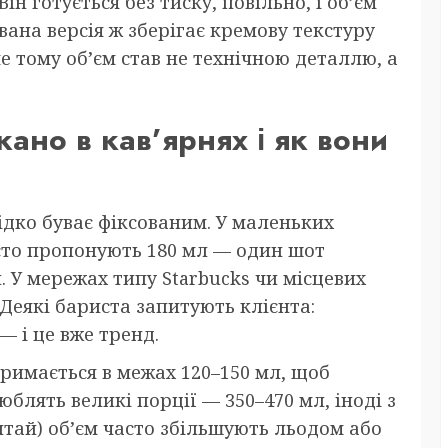
ін готується без тиску, повільно, і об’єм
ана версія ж зберігає кремову текстуру
ме тому об’єм став не технічною деталлю, а
ано в кав’ярнях і як вони
ідко буває фіксованим. У маленьких
асто пропонують 180 мл — один шот
. У мережах типу Starbucks чи місцевих
 Деякі бариста запитують клієнта:
— і це вже тренд.
 тримається в межах 120–150 мл, щоб
юблять великі порції — 350–470 мл, іноді з
итай) об’єм часто збільшують льодом або