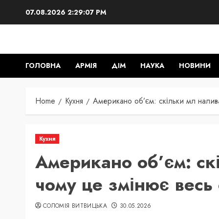
Skip
07.08.2026
2:29:08 PM
to
content
ГОЛОВНА
АРМІЯ
ДІМ
НАУКА
НОВИНИ
Home
Кухня
Американо об’єм: скільки мл налив
Кухня
Американо об’єм: ск
чому це змінює весь
СОЛОМІЯ ВИТВИЦЬКА
30.05.2026