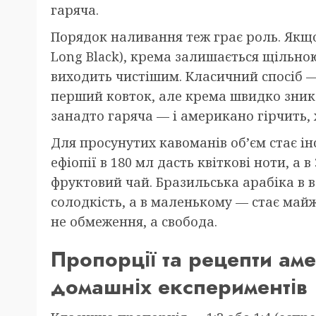
гаряча.
Порядок наливання теж грає роль. Якщо
Long Black), крема залишається щільно
виходить чистішим. Класичний спосіб —
перший ковток, але крема швидко зника
занадто гаряча — і американо гірчить,
Для просунутих кавоманів об’єм стає і
ефіопії в 180 мл дасть квіткові ноти, а
фруктовий чай. Бразильська арабіка в 
солодкість, а в маленькому — стає май
не обмеження, а свобода.
Пропорції та рецепти ам
домашніх експериментів