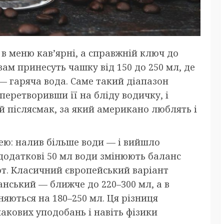
в меню кав’ярні, а справжній ключ до
вам принесуть чашку від 150 до 250 мл, де
 — гаряча вода. Саме такий діапазон
перетворивши її на бліду водичку, і
й післясмак, за який американо люблять і
цею: налив більше води — і вийшло
 додаткові 50 мл води змінюють баланс
от. Класичний європейський варіант
анський — ближче до 220–300 мл, а в
яються на 180–250 мл. Ця різниця
макових уподобань і навіть фізики