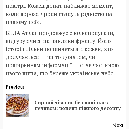
повітрі. Кожен донат наближає момент,
коли ворожі дрони стануть рідкістю на
нашому небі.
БПЛА Атлас продовжує еволюціонувати,
відгукуючись на виклики фронту. Його
історія тільки починається, і кожен, хто
долучається — чи то донатом, чи
поширенням інформації — стає частиною
цього щита, що береже українське небо.
Post
Previous
navigation
Сирний чізкейк без випічки з
Pr
печивом: рецепт ніжного десерту
po
Next