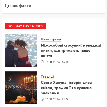
Цікаво факти
YOU MAY HAVE MISSED
Цікаво факти
Міжособові стосунки: невидимі
нитки, що тримають наше
життя
07.08.2026
0
Традиції
Свято Ханука: історія дива
світла, традиції та сучасне
значення
07.08.2026
0