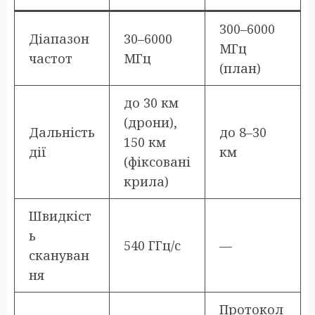
300–6000
Діапазон
30–6000
МГц
частот
МГц
(план)
до 30 км
(дрони),
Дальність
до 8–30
150 км
дії
км
(фіксовані
крила)
Швидкіст
ь
540 ГГц/с
—
скануван
ня
Протокол