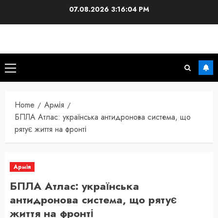
Skip
07.08.2026
3:16:05 PM
to
content
Primary
Menu
Home
Армія
БПЛА Атлас: українська антидронова система, що
рятує життя на фронті
Армія
БПЛА Атлас: українська
антидронова система, що рятує
життя на фронті