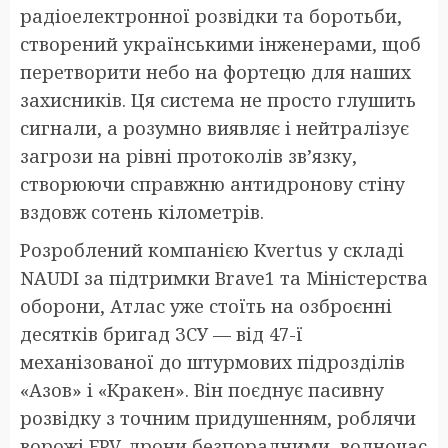
радіоелектронної розвідки та боротьби,
створений українськими інженерами, щоб
перетворити небо на фортецю для наших
захисників. Ця система не просто глушить
сигнали, а розумно виявляє і нейтралізує
загрози на рівні протоколів зв’язку,
створюючи справжню антидронову стіну
вздовж сотень кілометрів.
Розроблений компанією Kvertus у складі
NAUDI за підтримки Brave1 та Міністерства
оборони, Атлас уже стоїть на озброєнні
десятків бригад ЗСУ — від 47-ї
механізованої до штурмових підрозділів
«Азов» і «Кракен». Він поєднує пасивну
розвідку з точним придушенням, роблячи
ворожі FPV-дрони безпорадними, водночас