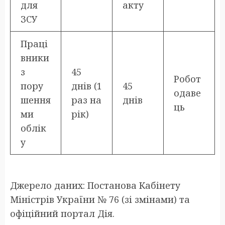
для
акту
ЗСУ
Праці
вники
з
45
Робот
пору
днів (1
45
одаве
шення
раз на
днів
ць
ми
рік)
облік
у
Джерело даних: Постанова Кабінету
Міністрів України № 76 (зі змінами) та
офіційний портал Дія.