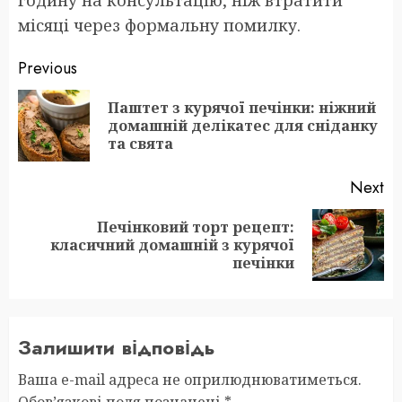
годину на консультацію, ніж втратити
місяці через формальну помилку.
Post
Previous
navigation
Паштет з курячої печінки: ніжний
Pr
домашній делікатес для сніданку
po
та свята
Next
Печінковий торт рецепт:
Next
класичний домашній з курячої
post:
печінки
Залишити відповідь
Ваша e-mail адреса не оприлюднюватиметься.