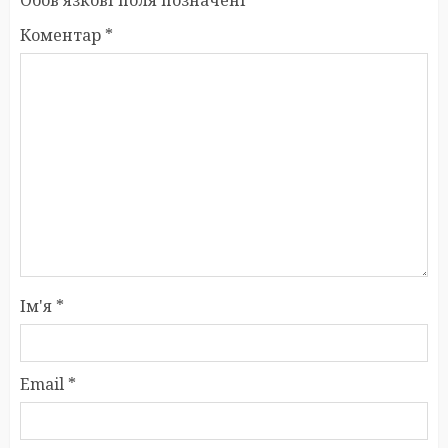
Обов’язкові поля позначені
*
Коментар
*
Ім'я
*
Email
*