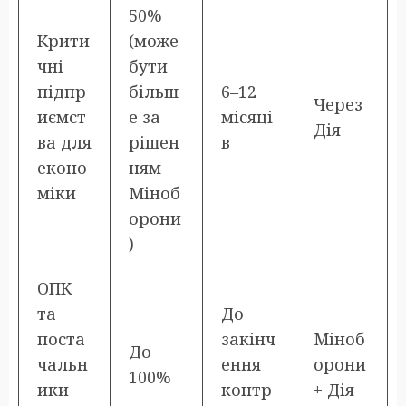
50%
Крити
(може
чні
бути
підпр
більш
6–12
Через
иємст
е за
місяці
Дія
ва для
рішен
в
еконо
ням
міки
Міноб
орони
)
ОПК
та
До
поста
закінч
Міноб
До
чальн
ення
орони
100%
ики
контр
+ Дія