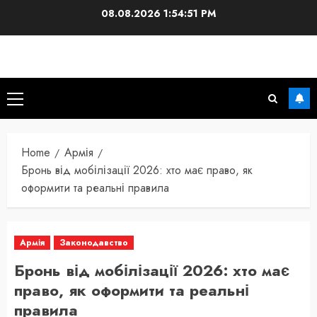
Skip
08.08.2026
1:54:52 PM
to
content
Primary
Menu
Home
Армія
Бронь від мобілізації 2026: хто має право, як
оформити та реальні правила
Армія
Законодавство
Бронь від мобілізації 2026: хто має
право, як оформити та реальні
правила