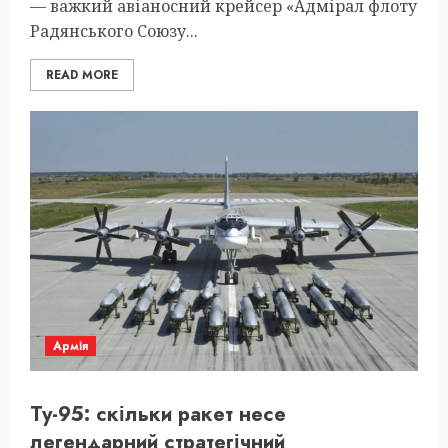
— важкий авіаносний крейсер «Адмірал флоту
Радянського Союзу...
READ MORE
Армія
Ту-95: скільки ракет несе
легендарний стратегічний