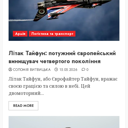
Армія
Логістика та транспорт
Літак Тайфун: потужний європейський
винищувач четвертого покоління
СОЛОМІЯ ВИТВИЦЬКА
15.05.2026
0
Літак Тайфун, або Єврофайтер Тайфун, вражає
своєю грацією та силою в небі. Цей
двомоторний...
READ MORE