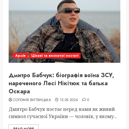
Армія
Цікаві та визначні постаті
Дмитро Бабчук: біографія воїна ЗСУ,
нареченого Лесі Нікітюк та батька
Оскара
СОЛОМІЯ ВИТВИЦЬКА
15.05.2026
0
Дмитро Бабчук постає перед нами як живий
символ сучасної України — чоловік, у якому...