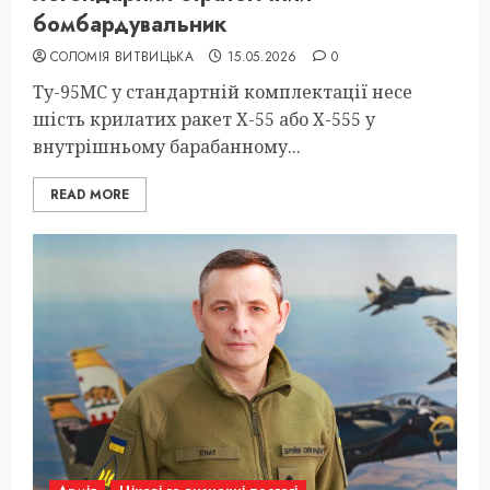
бомбардувальник
СОЛОМІЯ ВИТВИЦЬКА
15.05.2026
0
Ту-95МС у стандартній комплектації несе
шість крилатих ракет Х-55 або Х-555 у
внутрішньому барабанному...
READ MORE