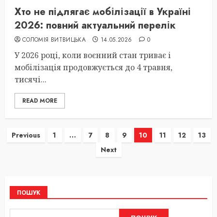
Хто не підлягає мобілізації в Україні
2026: повний актуальний перелік
СОЛОМІЯ ВИТВИЦЬКА
14.05.2026
0
У 2026 році, коли воєнний стан триває і
мобілізація продовжується до 4 травня,
тисячі...
READ MORE
Пагінація
Previous
1
…
7
8
9
10
11
12
13
Next
записів
ПОШУК