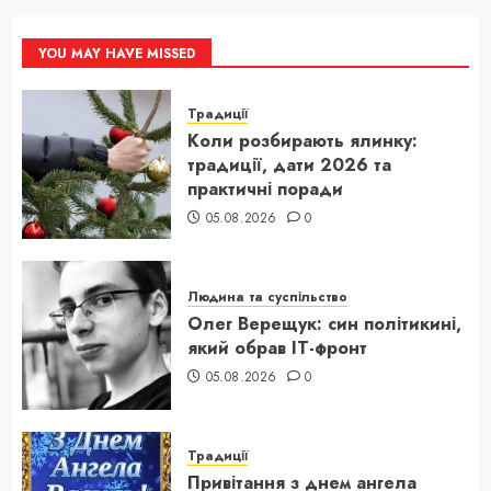
YOU MAY HAVE MISSED
Традиції
Коли розбирають ялинку:
традиції, дати 2026 та
практичні поради
05.08.2026
0
Людина та суспільство
Олег Верещук: син політикині,
який обрав IT-фронт
05.08.2026
0
Традиції
Привітання з днем ангела