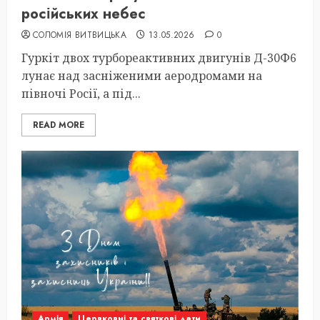
російських небес
СОЛОМІЯ ВИТВИЦЬКА
13.05.2026
0
Гуркіт двох турбореактивних двигунів Д-30Ф6
лунає над засніженими аеродромами на
півночі Росії, а під...
READ MORE
Армія
Цервковні та святкові дати