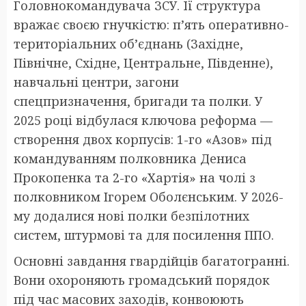
Головнокомандувача ЗСУ. Її структура
вражає своєю гнучкістю: п’ять оперативно-
територіальних об’єднань (Західне,
Північне, Східне, Центральне, Південне),
навчальні центри, загони
спецпризначення, бригади та полки. У
2025 році відбулася ключова реформа —
створення двох корпусів: 1-го «Азов» під
командуванням полковника Дениса
Прокопенка та 2-го «Хартія» на чолі з
полковником Ігорем Оболєнським. У 2026-
му додалися нові полки безпілотних
систем, штурмові та для посилення ППО.
Основні завдання гвардійців багатогранні.
Вони охороняють громадський порядок
під час масових заходів, конвоюють