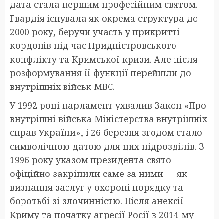
дата стала першим професійним святом.
Гвардія існувала як окрема структура до
2000 року, беручи участь у прикритті
кордонів під час Придністровського
конфлікту та Кримської кризи. Але після
розформування її функції перейшли до
внутрішніх військ МВС.
У 1992 році парламент ухвалив Закон «Про
внутрішні війська Міністерства внутрішніх
справ України», і 26 березня згодом стало
символічною датою для цих підрозділів. З
1996 року указом президента свято
офіційно закріпили саме за ними — як
визнання заслуг у охороні порядку та
боротьбі зі злочинністю. Після анексії
Криму та початку агресії Росії в 2014-му