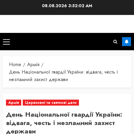
Skip
08.08.2026
3:52:03 AM
to
content
Primary
Menu
Home
Армія
День Національної гвардії України: відвага, честь і
незламний захист держави
Армія
Цервковні та святкові дати
День Національної гвардії України:
відвага, честь і незламний захист
держави