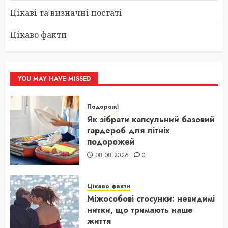
Цікаві та визначні постаті
Цікаво факти
YOU MAY HAVE MISSED
Подорожі
Як зібрати капсульний базовий
гардероб для літніх
подорожей
08.08.2026
0
Цікаво факти
Міжособові стосунки: невидимі
нитки, що тримають наше
життя