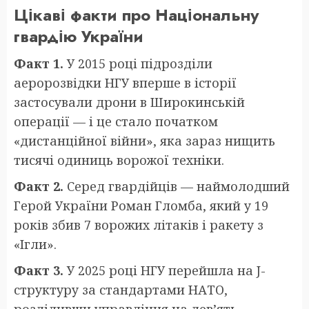
Цікаві факти про Національну
гвардію України
Факт 1.
У 2015 році підрозділи
аеророзвідки НГУ вперше в історії
застосували дрони в Широкинській
операції — і це стало початком
«дистанційної війни», яка зараз нищить
тисячі одиниць ворожої техніки.
Факт 2.
Серед гвардійців — наймолодший
Герой України Роман Гломба, який у 19
років збив 7 ворожих літаків і ракету з
«Ігли».
Факт 3.
У 2025 році НГУ перейшла на J-
структуру за стандартами НАТО,
розділивши управління на дев’ять