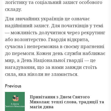
логістику та соціальний захист особового
складу.
Для звичайних українців це означає
надійніший захист. Для початківців у темі
— можливість долучитися через рекрутинг
або волонтерство. Гвардія відкрита,
сучасна і непереможна в своєму прагненні
до перемоги. Кожен день служби наближає
мир, а День Національної гвардії — це
нагадування, що за нами завжди стоїть
сила, яка ніколи не зламається.
Post
Previous
navigation
Привітання з Днем Святого
Pr
Миколая: теплі слова, традиції та
po
магія дива