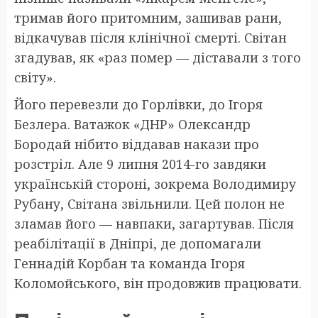
тримав його притомним, зашивав рани,
відкачував після клінічної смерті. Світан
згадував, як «раз помер — діставали з того
світу».
Його перевезли до Горлівки, до Ігоря
Безлера. Ватажок «ДНР» Олександр
Бородай нібито віддавав накази про
розстріл. Але 9 липня 2014-го завдяки
українській стороні, зокрема Володимиру
Рубану, Світана звільнили. Цей полон не
зламав його — навпаки, загартував. Після
реабілітації в Дніпрі, де допомагали
Геннадій Корбан та команда Ігоря
Коломойського, він продовжив працювати.