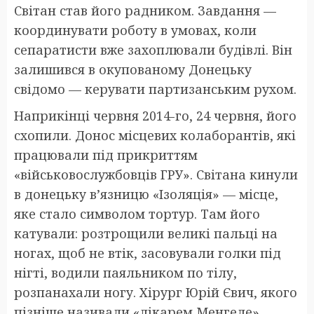
Світан став його радником. Завдання —
координувати роботу в умовах, коли
сепаратисти вже захоплювали будівлі. Він
залишився в окупованому Донецьку
свідомо — керувати партизанським рухом.
Наприкінці червня 2014-го, 24 червня, його
схопили. Донос місцевих колаборантів, які
працювали під прикриттям
«військовослужбовців ГРУ». Світана кинули
в донецьку в’язницю «Ізоляція» — місце,
яке стало символом тортур. Там його
катували: розтрощили великі пальці на
ногах, щоб не втік, засовували голки під
нігті, водили паяльником по тілу,
розпанахали ногу. Хірург Юрій Євич, якого
пізніше називали «лікарем Менгеле»,