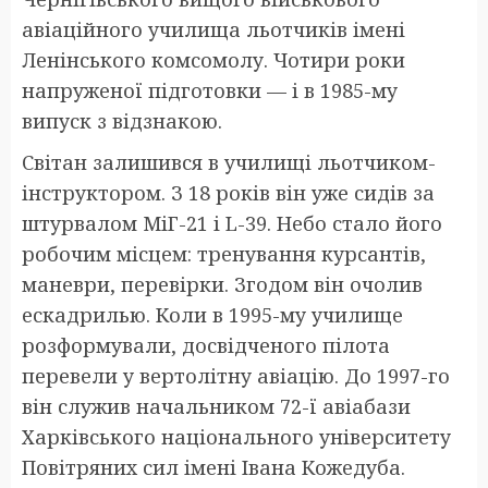
авіаційного училища льотчиків імені
Ленінського комсомолу. Чотири роки
напруженої підготовки — і в 1985-му
випуск з відзнакою.
Світан залишився в училищі льотчиком-
інструктором. З 18 років він уже сидів за
штурвалом МіГ-21 і L-39. Небо стало його
робочим місцем: тренування курсантів,
маневри, перевірки. Згодом він очолив
ескадрилью. Коли в 1995-му училище
розформували, досвідченого пілота
перевели у вертолітну авіацію. До 1997-го
він служив начальником 72-ї авіабази
Харківського національного університету
Повітряних сил імені Івана Кожедуба.