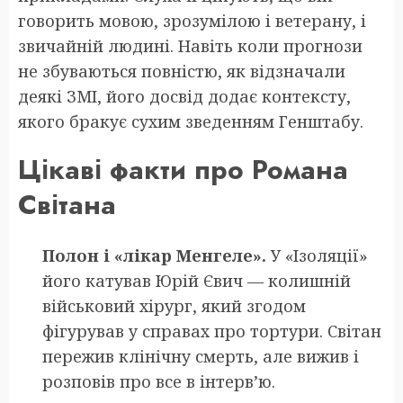
говорить мовою, зрозумілою і ветерану, і
звичайній людині. Навіть коли прогнози
не збуваються повністю, як відзначали
деякі ЗМІ, його досвід додає контексту,
якого бракує сухим зведенням Генштабу.
Цікаві факти про Романа
Світана
Полон і «лікар Менгеле».
У «Ізоляції»
його катував Юрій Євич — колишній
військовий хірург, який згодом
фігурував у справах про тортури. Світан
пережив клінічну смерть, але вижив і
розповів про все в інтерв’ю.