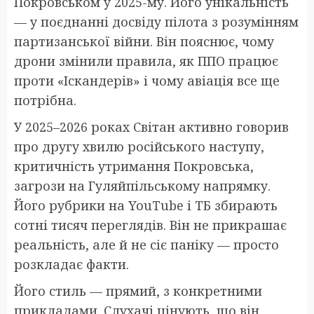
Покровськом у 2025-му. Його унікальність
— у поєднанні досвіду пілота з розумінням
партизанської війни. Він пояснює, чому
дрони змінили правила, як ППО працює
проти «Іскандерів» і чому авіація все ще
потрібна.
У 2025–2026 роках Світан активно говорив
про другу хвилю російського наступу,
критичність утримання Покровська,
загрози на Гуляйпільському напрямку.
Його рубрики на YouTube і ТБ збирають
сотні тисяч переглядів. Він не прикрашає
реальність, але й не сіє паніку — просто
розкладає факти.
Його стиль — прямий, з конкретними
прикладами. Слухачі цінують, що він