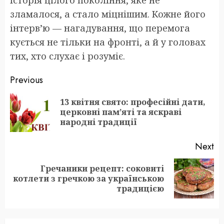
зламалося, а стало міцнішим. Кожне його
інтерв’ю — нагадування, що перемога
кується не тільки на фронті, а й у головах
тих, хто слухає і розуміє.
Post
Previous
navigation
13 квітня свято: професійні дати,
Pr
церковні пам’яті та яскраві
po
народні традиції
Next
Гречаники рецепт: соковиті
Next
котлети з гречкою за українською
post:
традицією