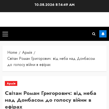
Skip
10.08.2026
8:14:50 AM
to
content
Primary
Menu
Home
Армія
Світан Роман Григорович: від неба над Донбасом
до голосу війни в ефірах
Армія
Світан Роман Григорович: від неба
над Донбасом до голосу війни в
ефірах