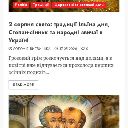
Релігія
Традиції
Цервковні та святкові дати
2 серпня свято: традиції Ільїна дня,
Степан-сінник та народні звичаї в
Україні
СОЛОМІЯ ВИТВИЦЬКА
17.05.2026
0
Грозовий грім розкочується над полями, а в
повітрі вже відчувається прохолода перших
осінніх подихів...
READ MORE