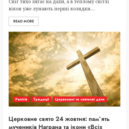
Сніг тихо лягає на дахи, а в теплому світлі
вікон уже лунають перші колядки....
READ MORE
Релігія
Традиції
Цервковні та святкові дати
Церковне свято 24 жовтня: пам’ять
мучеників Награна та ікони «Всіх