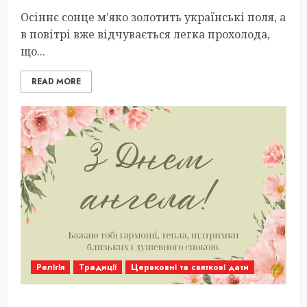
Осіннє сонце м’яко золотить українські поля, а
в повітрі вже відчувається легка прохолода,
що...
READ MORE
Релігія
Традиції
Цервковні та святкові дати