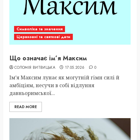
Символіка та значення
Цервковні та святкові дати
Що означає ім’я Максим
СОЛОМІЯ ВИТВИЦЬКА
17.05.2026
0
Ім’я Максим лунає як могутній гімн силі й
амбіціям, несучи в собі відлуння
давньоримської...
READ MORE