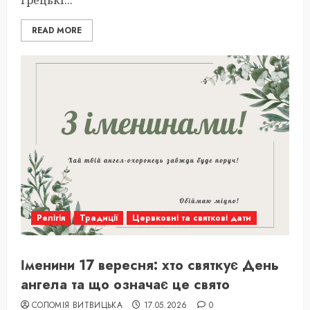
грецькі...
READ MORE
Релігія
Традиції
Цервковні та святкові дати
Іменини 17 вересня: хто святкує День
ангела та що означає це свято
СОЛОМІЯ ВИТВИЦЬКА
17.05.2026
0