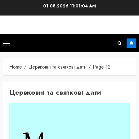
Skip
01.08.2026
11:01:05 AM
to
content
Primary
Menu
Home
Цервковні та святкові дати
Page 12
Цервковні та святкові дати