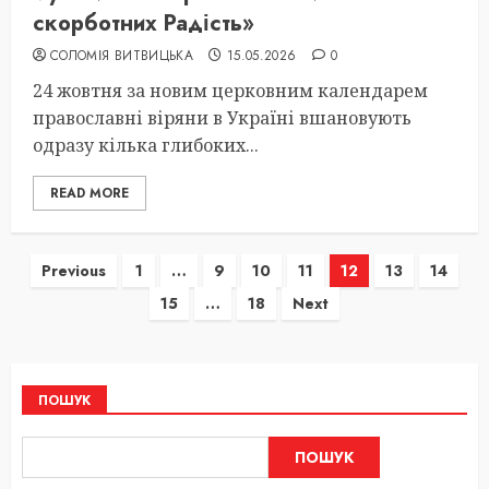
скорботних Радість»
СОЛОМІЯ ВИТВИЦЬКА
15.05.2026
0
24 жовтня за новим церковним календарем
православні віряни в Україні вшановують
одразу кілька глибоких...
READ MORE
Пагінація
Previous
1
…
9
10
11
12
13
14
15
…
18
Next
записів
ПОШУК
ПОШУК