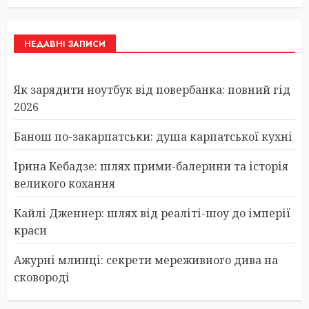
НЕДАВНІ ЗАПИСИ
Як зарядити ноутбук від повербанка: повний гід
2026
Банош по-закарпатськи: душа карпатської кухні
Ірина Кебадзе: шлях прими-балерини та історія
великого кохання
Кайлі Дженнер: шлях від реаліті-шоу до імперії
краси
Ажурні млинці: секрети мереживного дива на
сковороді