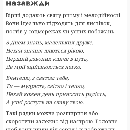
назавжди
Вірші додають святу ритму і мелодійності.
Вони ідеально підходять для листівок,
постів у соцмережах чи усних побажань.
З Днем знань, маленький друже,
Нехай знання ллються рікою,
Перший дзвоник кличе в путь,
Де мрії здійснюються легко.
Вчителю, з святом тебе,
Ти — мудрість, світло і тепло,
Нехай кожен день приносить радість,
А учні ростуть на славу твою.
Такі рядки можна розширити або
скоротити залежно від настрою. Головне —
щоб вони йшли від серця і відображали