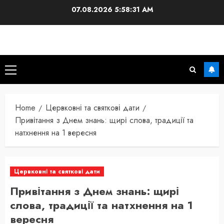
Skip
07.08.2026
5:58:32 AM
to
content
Primary
Menu
Home
Цервковні та святкові дати
Привітання з Днем знань: щирі слова, традиції та
натхнення на 1 вересня
Цервковні та святкові дати
Привітання з Днем знань: щирі
слова, традиції та натхнення на 1
вересня