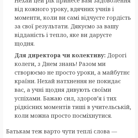
Нехай цей рік принесе вам задоволення
від кожного уроку, вдячних учнів і
моменти, коли ви самі відчуєте гордість
за свої результати. Дякуємо за вашу
відданість і тепло, яке ви даруєте
щодня.
Для директора чи колективу:
Дорогі
колеги, з Днем знань! Разом ми
створюємо не просто уроки, а майбутнє
країни. Нехай натхнення не покидає
вас, а учні щодня дивують своїми
успіхами. Бажаю сил, здоров’я і тих
рідкісних моментів тиші в учительській,
коли можна просто посміхнутися.
Батькам теж варто чути теплі слова —