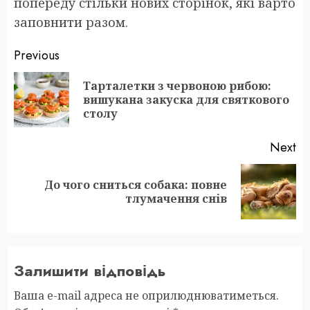
попереду стільки нових сторінок, які варто
заповнити разом.
Post
Previous
navigation
Тарталетки з червоною рибою:
Pr
вишукана закуска для святкового
po
столу
Next
До чого сниться собака: повне
Next
тлумачення снів
post:
Залишити відповідь
Ваша e-mail адреса не оприлюднюватиметься.