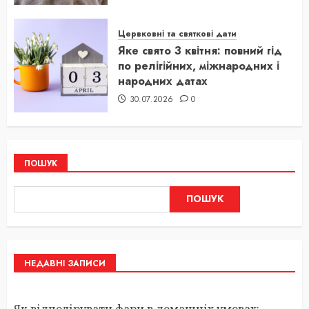
Цервковні та святкові дати
Яке свято 3 квітня: повний гід
по релігійних, міжнародних і
народних датах
30.07.2026
0
ПОШУК
ПОШУК
НЕДАВНІ ЗАПИСИ
Як відполірувати фари в домашніх умовах: