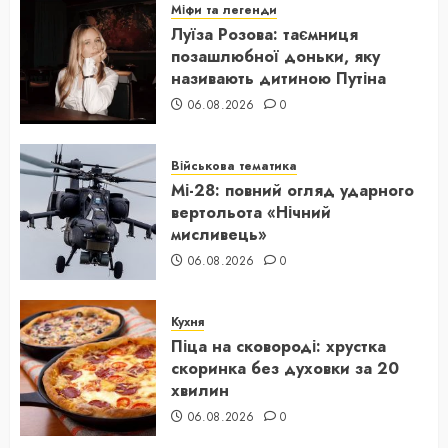
Міфи та легенди
Луїза Розова: таємниця
позашлюбної доньки, яку
називають дитиною Путіна
06.08.2026
0
Військова тематика
Мі-28: повний огляд ударного
вертольота «Нічний
мисливець»
06.08.2026
0
Кухня
Піца на сковороді: хрустка
скоринка без духовки за 20
хвилин
06.08.2026
0