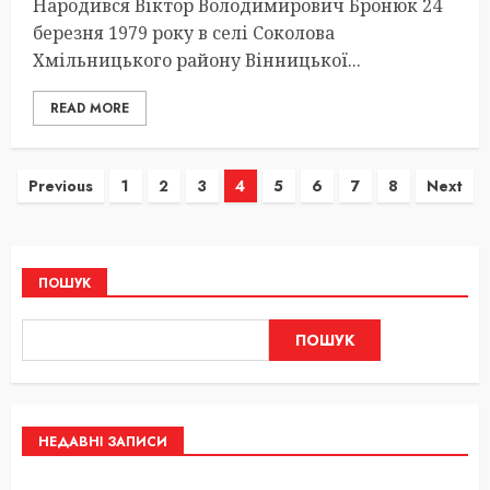
Народився Віктор Володимирович Бронюк 24
березня 1979 року в селі Соколова
Хмільницького району Вінницької...
READ MORE
Пагінація
Previous
1
2
3
4
5
6
7
8
Next
записів
ПОШУК
ПОШУК
НЕДАВНІ ЗАПИСИ