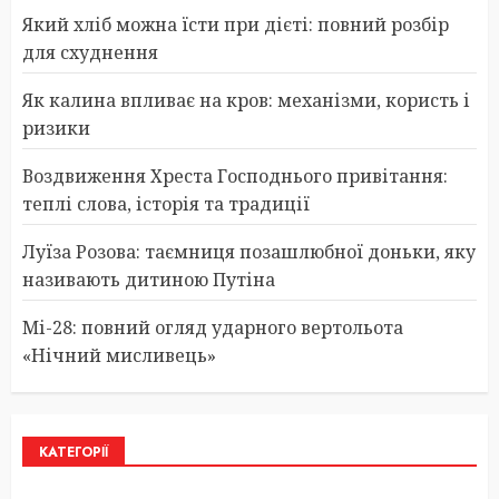
Який хліб можна їсти при дієті: повний розбір
для схуднення
Як калина впливає на кров: механізми, користь і
ризики
Воздвиження Хреста Господнього привітання:
теплі слова, історія та традиції
Луїза Розова: таємниця позашлюбної доньки, яку
називають дитиною Путіна
Мі-28: повний огляд ударного вертольота
«Нічний мисливець»
КАТЕГОРІЇ