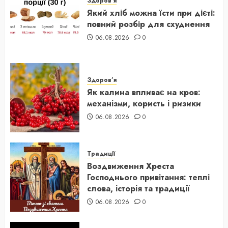
Здоров’я
Який хліб можна їсти при дієті:
повний розбір для схуднення
06.08.2026
0
Здоров’я
Як калина впливає на кров:
механізми, користь і ризики
06.08.2026
0
Традиції
Воздвиження Хреста
Господнього привітання: теплі
слова, історія та традиції
06.08.2026
0