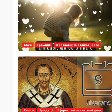
Сім’я
Традиції
Цервковні та святкові дати
Релігія
Традиції
Цервковні та святкові дати