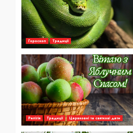
Гороскоп
Традиції
Релігія
Традиції
Цервковні та святкові дати