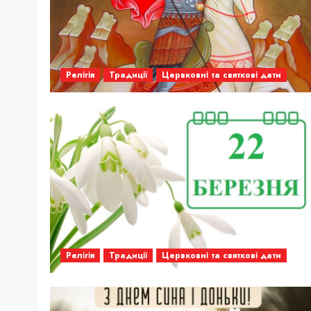
Релігія
Традиції
Цервковні та святкові дати
Релігія
Традиції
Цервковні та святкові дати