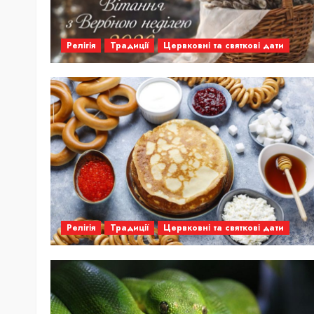
Релігія
Традиції
Цервковні та святкові дати
Релігія
Традиції
Цервковні та святкові дати