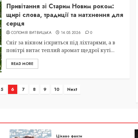
Привітання зі Старим Новим роком:
щирі слова, традиції та натхнення для
серця
СОЛОМІЯ ВИТВИЦЬКА
14.05.2026
0
Сніг за вікном іскриться під ліхтарями, а в
повітрі витає теплий аромат щедрої куті...
READ MORE
5
6
7
8
9
10
Next
Цікаво факти