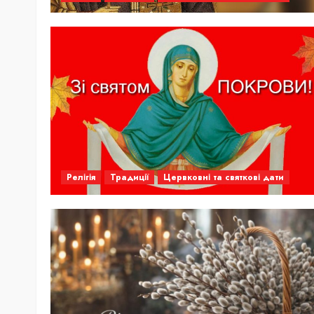
Релігія
Традиції
Цервковні та святкові дати