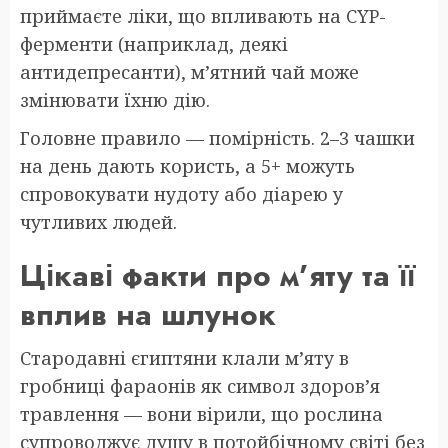
приймаєте ліки, що впливають на CYP-
ферменти (наприклад, деякі
антидепресанти), м’ятний чай може
змінювати їхню дію.
Головне правило — помірність. 2–3 чашки
на день дають користь, а 5+ можуть
спровокувати нудоту або діарею у
чутливих людей.
Цікаві факти про м’яту та її
вплив на шлунок
Стародавні єгиптяни клали м’яту в
гробниці фараонів як символ здоров’я
травлення — вони вірили, що рослина
супроводжує душу в потойбічному світі без