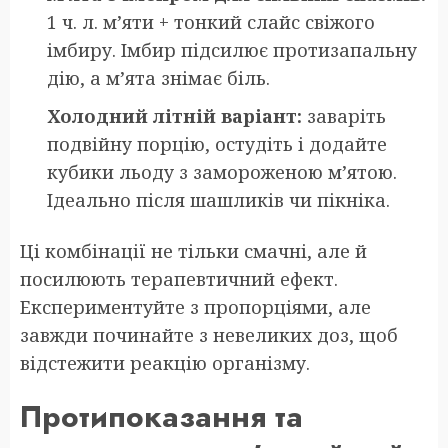
1 ч. л. м’яти + тонкий слайс свіжого
імбиру. Імбир підсилює протизапальну
дію, а м’ята знімає біль.
Холодний літній варіант:
заваріть
подвійну порцію, остудіть і додайте
кубики льоду з замороженою м’ятою.
Ідеально після шашликів чи пікніка.
Ці комбінації не тільки смачні, але й
посилюють терапевтичний ефект.
Експериментуйте з пропорціями, але
завжди починайте з невеликих доз, щоб
відстежити реакцію організму.
Протипоказання та