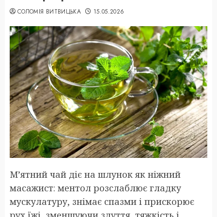
СОЛОМІЯ ВИТВИЦЬКА
15.05.2026
М’ятний чай діє на шлунок як ніжний
масажист: ментол розслаблює гладку
мускулатуру, знімає спазми і прискорює
рух їжі, зменшуючи здуття, тяжкість і