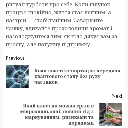
ритуал турботи про себе. Коли шлунок
працює спокійно, життя стає легшим, а
настрій — стабільнішим. Заварюйте
чашку, вдихайте прохолодний аромат і
насолоджуйтеся тим, як тіло дякує вам за
просту, але потужну підтримку.
Post
Previous
navigation
Квантова телепортація: передача
Pr
квантового стану без руху
po
частинок
Next
Який пластик можна гріти в
мікрохвильовці: повний гід з
Next
маркуванням, ризиками та
post:
порадами