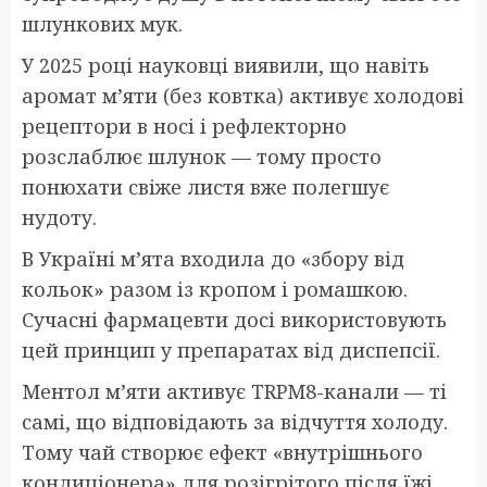
шлункових мук.
У 2025 році науковці виявили, що навіть
аромат м’яти (без ковтка) активує холодові
рецептори в носі і рефлекторно
розслаблює шлунок — тому просто
понюхати свіже листя вже полегшує
нудоту.
В Україні м’ята входила до «збору від
кольок» разом із кропом і ромашкою.
Сучасні фармацевти досі використовують
цей принцип у препаратах від диспепсії.
Ментол м’яти активує TRPM8-канали — ті
самі, що відповідають за відчуття холоду.
Тому чай створює ефект «внутрішнього
кондиціонера» для розігрітого після їжі