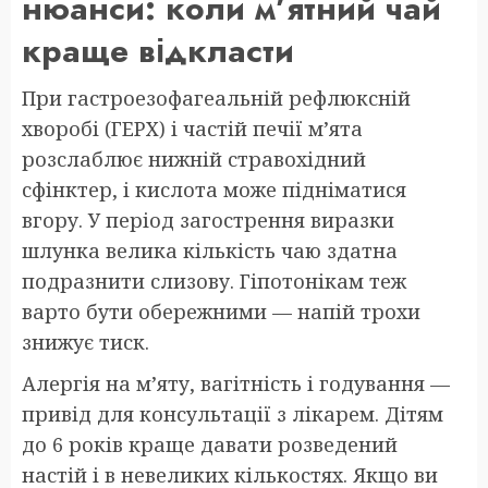
нюанси: коли м’ятний чай
краще відкласти
При гастроезофагеальній рефлюксній
хворобі (ГЕРХ) і частій печії м’ята
розслаблює нижній стравохідний
сфінктер, і кислота може підніматися
вгору. У період загострення виразки
шлунка велика кількість чаю здатна
подразнити слизову. Гіпотонікам теж
варто бути обережними — напій трохи
знижує тиск.
Алергія на м’яту, вагітність і годування —
привід для консультації з лікарем. Дітям
до 6 років краще давати розведений
настій і в невеликих кількостях. Якщо ви