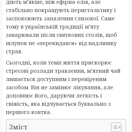
діють м’якше, ніж ефірна олія, але
стабільно покращують перистальтику і
заспокоюють запалення слизової. Саме
тому в українській традиції м’яту
заварювали після святкових столів, щоб
шлунок не «перекидався» від надлишку
страв.
Сьогодні, коли темп життя прискорює
стресові розлади травлення, м’ятний чай
лишається доступним і перевіреним
засобом. Він не замінює лікування, але
доповнює його, даруючи легкість і
свіжість, яка відчувається буквально з
першого ковтка.
Зміст