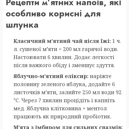
Рецепти м’ятних напоїв, які
особливо корисні для
шлунка
Класичний м’ятний чай після їжі:
1 ч.
л. сушеної м’яти + 200 мл гарячої води.
Настоювати 6 хвилин. Додає легкості
після важкого обіду і зменшує здуття.
Яблучно-м’ятний еліксир:
наріжте
половину зеленого яблука, додайте 6
листочків м’яти, залийте 250 мл води 92
°C. Через 7 хвилин процідіть і капніть
мед. Яблучна клітковина + ментол
працюють як природний пробіотик.
М’ята з імбиром для сильних спазмів: