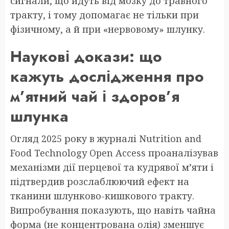
сигнали, що йдуть від мозку до травного
тракту, і тому допомагає не тільки при
фізичному, а й при «нервовому» шлунку.
Наукові докази: що
кажуть дослідження про
м’ятний чай і здоров’я
шлунка
Огляд 2025 року в журналі Nutrition and
Food Technology Open Access проаналізував
механізми дії перцевої та кудрявої м’яти і
підтвердив розслаблюючий ефект на
тканини шлунково-кишкового тракту.
Випробування показують, що навіть чайна
форма (не концентрована олія) зменшує