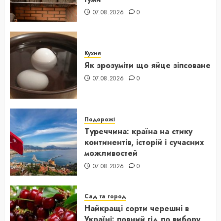
07.08.2026
0
Кухня
Як зрозуміти що яйце зіпсоване
07.08.2026
0
Подорожі
Туреччина: країна на стику
континентів, історій і сучасних
можливостей
07.08.2026
0
Сад та город
Найкращі сорти черешні в
Україні: повний гід по вибору