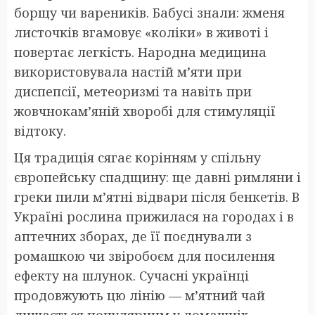
борщу чи вареників. Бабусі знали: жменя
листочків вгамовує «коліки» в животі і
повертає легкість. Народна медицина
використовувала настій м’яти при
диспепсії, метеоризмі та навіть при
жовчнокам’яній хворобі для стимуляції
відтоку.
Ця традиція сягає корінням у спільну
європейську спадщину: ще давні римляни і
греки пили м’ятні відвари після бенкетів. В
Україні рослина прижилася на городах і в
аптечних зборах, де її поєднували з
ромашкою чи звіробоєм для посилення
ефекту на шлунок. Сучасні українці
продовжують цю лінію — м’ятний чай
лишається популярним у домашніх