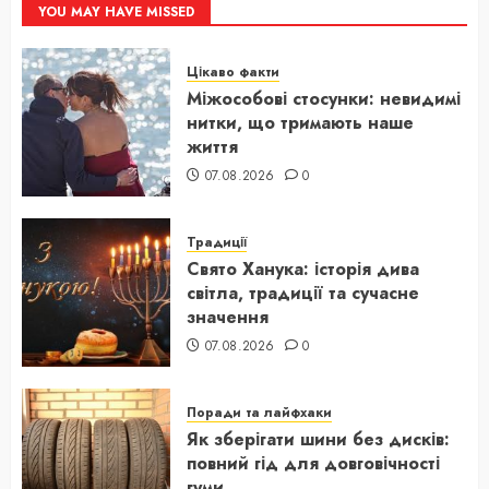
YOU MAY HAVE MISSED
Цікаво факти
Міжособові стосунки: невидимі
нитки, що тримають наше
життя
07.08.2026
0
Традиції
Свято Ханука: історія дива
світла, традиції та сучасне
значення
07.08.2026
0
Поради та лайфхаки
Як зберігати шини без дисків:
повний гід для довговічності
гуми