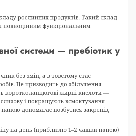
складу рослинних продуктів. Такий склад
 а повноцінним функціональним
вної системи — пребіотик у
ник без змін, а в товстому стає
обів. Це призводить до збільшення
ють коротколанцюгові жирні кислоти —
 слизову і покращують всмоктування
 напою допомагає позбутися закрепів,
ліну на день (приблизно 1–2 чашки напою)