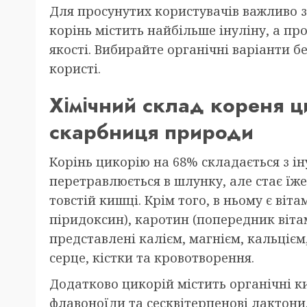
Для просунутих користувачів важливо з
корінь містить найбільше інуліну, а п
якості. Вибирайте органічні варіанти 
користі.
Хімічний склад кореня 
скарбниця природи
Корінь цикорію на 68% складається з ін
перетравлюється в шлунку, але стає їже
товстій кишці. Крім того, в ньому є віта
піридоксин), каротин (попередник вітам
представлені калієм, магнієм, кальціє
серце, кістки та кровотворення.
Додатково цикорій містить органічні к
флавоноїди та сесквітерпенові лактони