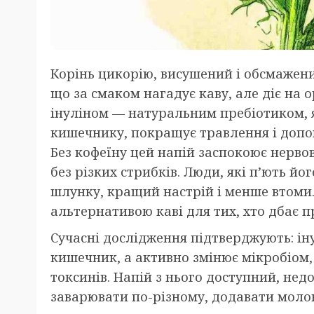
Корінь цикорію, висушений і обсмажен
що за смаком нагадує каву, але діє на 
інуліном — натуральним пребіотиком, я
кишечнику, покращує травлення і допом
Без кофеїну цей напій заспокоює нервову
без різких стрибків. Люди, які п’ють йо
шлунку, кращий настрій і менше втоми.
альтернативою каві для тих, хто дбає п
Сучасні дослідження підтверджують: ін
кишечник, а активно змінює мікробіом,
токсинів. Напій з нього доступний, не
заварювати по-різному, додавати молоко