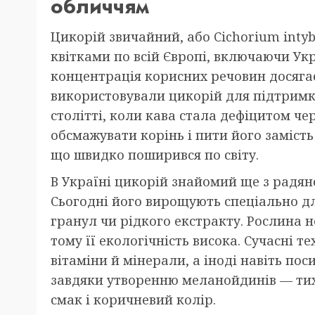
обличчям
Цикорій звичайний, або Cichorium intyb
квітками по всій Європі, включаючи Укр
концентрація корисних речовин досягає
використовували цикорій для підтримки 
столітті, коли кава стала дефіцитом че
обсмажувати корінь і пити його замість
що швидко поширився по світу.
В Україні цикорій знайомий ще з радян
Сьогодні його вирощують спеціально д
гранул чи рідкого екстракту. Рослина не
тому її екологічність висока. Сучасні 
вітаміни й мінерали, а іноді навіть по
завдяки утворенню меланойдинів — ти
смак і коричневий колір.