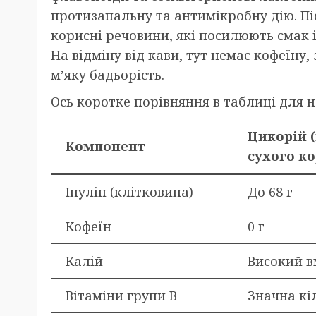
протизапальну та антимікробну дію. Пі
корисні речовини, які посилюють смак і
На відміну від кави, тут немає кофеїну,
м’яку бадьорість.
Ось коротке порівняння в таблиці для н
Цикорій (
Компонент
сухого ко
Інулін (клітковина)
До 68 г
Кофеїн
0 г
Калій
Високий в
Вітаміни групи B
Значна кі