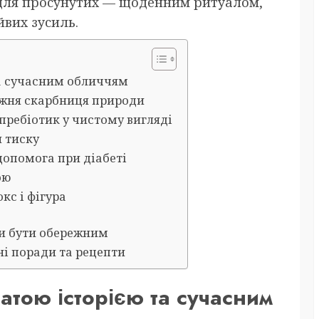
 для просунутих — щоденним ритуалом,
йвих зусиль.
та сучасним обличчям
вжня скарбниця природи
пребіотик у чистому вигляді
я тиску
 допомога при діабеті
ою
кс і фігура
и бути обережним
ні поради та рецепти
атою історією та сучасним