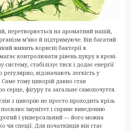
ий, перетворюється на ароматний напій,
організм м’яко й підтримуюче. Він багатий
кий живить корисні бактерії в
агає контролювати рівень цукру в крові.
 систему, стабілізує тиск і додає енергії
го регулярно, відзначають легкість у
 Саме тому цикорій давно став
ро серце, фігуру та загальне самопочуття.
улін з цикорію не просто проходить крізь
 посилює імунітет і сприяє виведенню
дорогий і універсальний — його можна
 чи спеції. Для початківців він стає