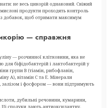
нати: не весь цикорій однаковий. Свіжий
ромислові продукти проходять контроль
без добавок, щоб отримати максимум
цикорію — справжня
уліну — розчинної клітковини, яка не
ю для біфідобактерій і лактобактерій у
міни групи B (тіамін, рибофлавін,
іну A), вітамін C та E. Мінерали
м, залізом і фосфором — вони підтримують
ислоти, дубильні речовини, кумарини,
. Ці сполуки дають антиоксидантну,