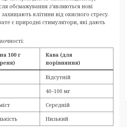
сля обсмажування з’являються нові
 захищають клітини від окисного стресу.
 зате є природні стимулятори, які дають
аочності:
на 100 г
Кава (для
реня)
порівняння)
Відсутній
40–100 мг
міст
Середній
лькість
Низький