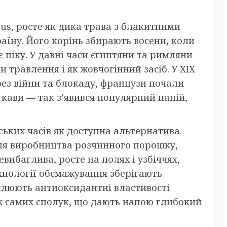
us, росте як дика трава з блакитними
аїну. Його корінь збирають восени, коли
 піку. У давні часи єгиптяни та римляни
травлення і як жовчогінний засіб. У XIX
рез війни та блокаду, французи почали
 кави — так з’явився популярний напій,
ських часів як доступна альтернатива.
ля виробництва розчинного порошку,
вибаглива, росте на полях і узбіччях,
технології обсмажування зберігають
силюють антиоксидантні властивості
х самих сполук, що дають напою глибокий