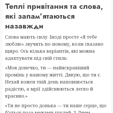
Теплі привітання та слова,
які запам’ятаються
назавжди
Слова мають силу. Іноді просте «Я тебе
люблю» звучить по-новому, коли сказано
щиро. Ось кілька варіантів, які можна
адаптувати під свій стиль:
«Моя донечко, ти — найяскравіший
промінь у нашому житті. Дякую, що ти є.
Нехай кожен твій день наповнюється
радістю, а мрії здійснюються легко й
красиво.»
«Ти не просто донька — ти наше серце, що
б’ється поза межами грудей. З Днем