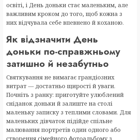
освіті, і День доньки стає маленьким, але
важливим кроком до того, щоб кожна з
них відчувала себе впевнено й коханою.
Як відзначити День
доньки по-справжньому
затишно й незабутньо
Святкування не вимагає грандіозних
витрат — достатньо щирості й уваги.
Почніть з ранку: приготуйте улюблений
сніданок доньки й залиште на столі
маленьку записку з теплими словами. Для
маленьких дівчаток підійде спільне
малювання портретів один одного або
створення сімейного фотоальбому з