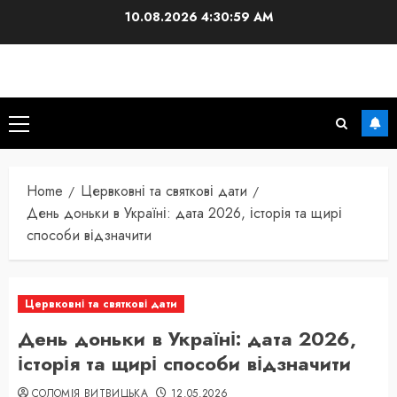
Skip
10.08.2026
4:31:00 AM
to
content
Primary
Menu
Home
Цервковні та святкові дати
День доньки в Україні: дата 2026, історія та щирі
способи відзначити
Цервковні та святкові дати
День доньки в Україні: дата 2026,
історія та щирі способи відзначити
СОЛОМІЯ ВИТВИЦЬКА
12.05.2026