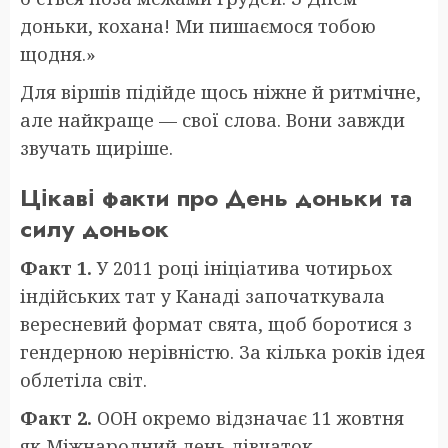
доньки, кохана! Ми пишаємося тобою
щодня.»
Для віршів підійде щось ніжне й ритмічне,
але найкраще — свої слова. Вони завжди
звучать щиріше.
Цікаві факти про День доньки та
силу доньок
Факт 1.
У 2011 році ініціатива чотирьох
індійських тат у Канаді започаткувала
вересневий формат свята, щоб боротися з
гендерною нерівністю. За кілька років ідея
облетіла світ.
Факт 2.
ООН окремо відзначає 11 жовтня
як Міжнародний день дівчаток,