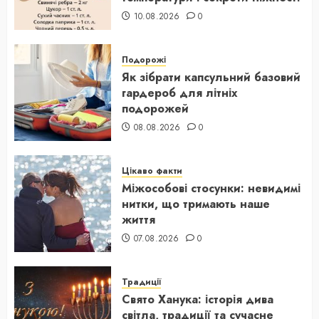
10.08.2026
0
Подорожі
Як зібрати капсульний базовий
гардероб для літніх
подорожей
08.08.2026
0
Цікаво факти
Міжособові стосунки: невидимі
нитки, що тримають наше
життя
07.08.2026
0
Традиції
Свято Ханука: історія дива
світла, традиції та сучасне