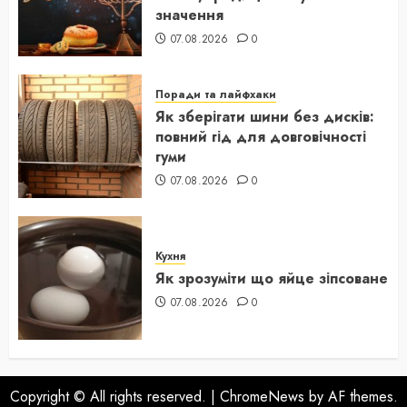
значення
07.08.2026
0
Поради та лайфхаки
Як зберігати шини без дисків:
повний гід для довговічності
гуми
07.08.2026
0
Кухня
Як зрозуміти що яйце зіпсоване
07.08.2026
0
Copyright © All rights reserved.
|
ChromeNews
by AF themes.