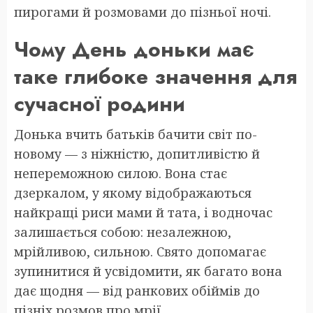
пирогами й розмовами до пізньої ночі.
Чому День доньки має
таке глибоке значення для
сучасної родини
Донька вчить батьків бачити світ по-
новому — з ніжністю, допитливістю й
непереможною силою. Вона стає
дзеркалом, у якому відображаються
найкращі риси мами й тата, і водночас
залишається собою: незалежною,
мрійливою, сильною. Свято допомагає
зупинитися й усвідомити, як багато вона
дає щодня — від ранкових обіймів до
пізніх розмов про мрії.