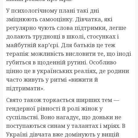
У психологічному плані такі дні
зміцнюють самооцінку. Дівчатка, які
регулярно чують слова підтримки, легше
долають труднощі в школі, стосунках і
майбутній кар’єрі. Для батьків це теж
терапія: можливість висловити те, що іноді
губиться в щоденній рутині. Особливо
цінно це в українських реаліях, де родини
часто живуть у ритмі «вижити й
підтримати».
Свято також торкається ширших тем —
гендерної рівності й ролі жінок у
суспільстві. Воно нагадує, що доньки не
поступаються синам у талантах і мріях. В
Україні дівчата вже домінують у вищій