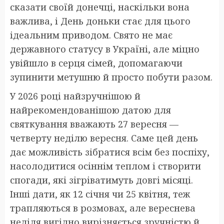
сказати своїй донечці, наскільки вона
важлива, і День доньки стає для цього
ідеальним приводом. Свято не має
державного статусу в Україні, але міцно
увійшло в серця сімей, допомагаючи
зупинити метушню й просто побути разом.
У 2026 році найзручнішою й
найрекомендованішою датою для
святкування вважають 27 вересня —
четверту неділю вересня. Саме цей день
дає можливість зібратися всім без поспіху,
насолодитися осіннім теплом і створити
спогади, які зігріватимуть довгі місяці.
Інші дати, як 12 січня чи 25 квітня, теж
трапляються в розмовах, але вереснева
неділя вигідно вирізняється зручністю й