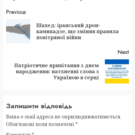
Post
Previous
navigation
Шахед: іранський дрон-
Pr
камикадзе, що змінив правила
po
повітряної війни
Next
Патріотичне привітання з днем
Next
народження: натхненні слова з
post:
Україною в серці
Залишити відповідь
Ваша e-mail адреса не оприлюднюватиметься.
Обов’язкові поля позначені
*
Коментар
*