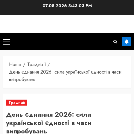
Skip
07.08.2026
3:43:04 PM
to
content
Primary
Menu
Home
Традиції
День єднання 2026: сила української єдності в часи
випробувань
Традиції
День єднання 2026: сила
української єдності в часи
випробувань