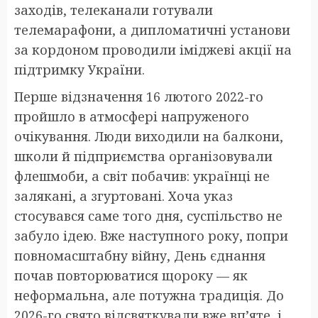
заходів, телеканали готували
телемарафони, а дипломатичні установи
за кордоном проводили іміджеві акції на
підтримку України.
Перше відзначення 16 лютого 2022-го
пройшло в атмосфері напруженого
очікування. Люди виходили на балкони,
школи й підприємства організовували
флешмоби, а світ побачив: українці не
залякані, а згуртовані. Хоча указ
стосувався саме того дня, суспільство не
забуло ідею. Вже наступного року, попри
повномасштабну війну, День єднання
почав повторюватися щороку — як
неформальна, але потужна традиція. До
2026-го свято відсвяткували вже вп’яте, і