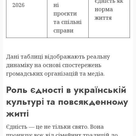
єдність як
2026
ні
норма
проєкти
життя
та спільні
справи
Дані таблиці відображають реальну
динаміку на основі спостережень
громадських організацій та медіа.
Роль єдності в українській
культурі та повсякденному
житті
Єдність — це не тільки свято. Вона
пронизує все: від сімейних традицій до