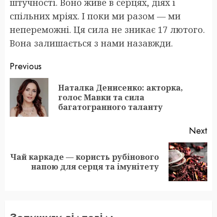
штучності. Воно живе в серцях, діях і
спільних мріях. І поки ми разом — ми
непереможні. Ця сила не зникає 17 лютого.
Вона залишається з нами назавжди.
Post
Previous
navigation
Наталка Денисенко: акторка,
Pr
голос Мавки та сила
po
багатогранного таланту
Next
Чай каркаде — користь рубінового
Next
напою для серця та імунітету
post: