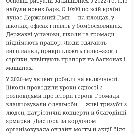
Основні ритуали залишилися з 2022-го, але
набули нових барв. О 10:00 по всій країні
лунає Державний Гімн — на площах, у
школах, офісах і навіть у бомбосховищах.
Державні установи, школи та громади
піднімають прапор. Люди одягають
вишиванки, прикріплюють синьо-жовті
стрічки, вивішують прапори на балконах і
машинах.
У 2026-му акцент робили на включності.
Школи проводили уроки єдності з
розповідями про історії героїв. Громади
влаштовували флешмоби — живі тризуби з
людей, патріотичні концерти й благодійні
ярмарки. Діаспора за кордоном
організовувала онлайн-мосты й акції біля