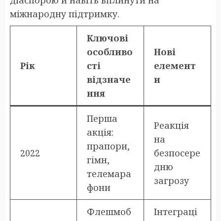
діаспорою й навіть вплинути на
міжнародну підтримку.
Ключові
особливо
Нові
Рік
сті
елемент
відзначе
и
ння
Перша
Реакція
акція:
на
прапори,
2022
безпосере
гімн,
дню
телемара
загрозу
фони
Флешмоб
Інтеграці