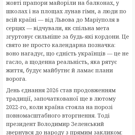
жовті прапори майоріли на балконах, у
школах і на площах лунав гімн, а люди по
всій країні — від Львова до Маріуполя в
серцях — відчували, як спільна мета
згуртовує сильніше за будь-які кордони. Це
свято не просто календарна позначка:
воно нагадує, що єдність українців — це не
гасло, а щоденна реальність, яка рятує
життя, будує майбутнє й ламає плани
ворога.
День єднання 2026 став продовженням
традиції, започаткованої ще в лютому
2022-го, коли країна стояла на порозі
повномасштабного вторгнення. Тоді
президент Володимир Зеленський
звернувся до народу з прямим закликом: