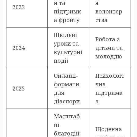
и та
я
2023
підтримк
волонтер
а фронту
ства
Шкільні
Робота з
уроки та
2024
дітьми та
культурні
молоддю
події
Онлайн-
Психологі
формати
чна
2025
для
підтримк
діаспори
а
Масштаб
ні
Щоденна
благодій