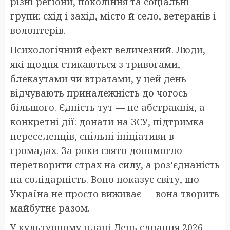
різні регіони, покоління та соціальні
групи: схід і захід, місто й село, ветеранів і
волонтерів.
Психологічний ефект величезний. Люди,
які щодня стикаються з тривогами,
блекаутами чи втратами, у цей день
відчувають приналежність до чогось
більшого. Єдність тут — не абстракція, а
конкретні дії: донати на ЗСУ, підтримка
переселенців, спільні ініціативи в
громадах. За роки свято допомогло
перетворити страх на силу, а роз’єднаність
на солідарність. Воно показує світу, що
Україна не просто виживає — вона творить
майбутнє разом.
У культурному плані День єднання 2026