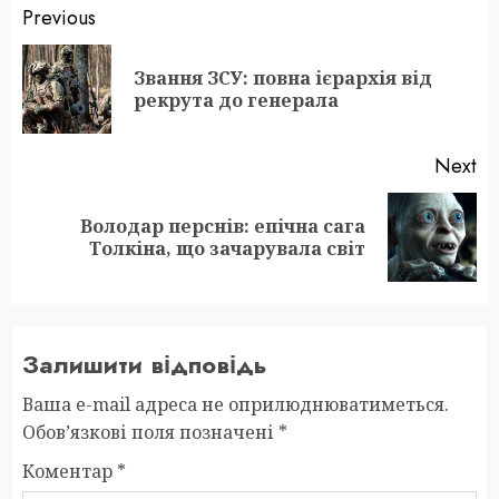
Post
Previous
navigation
Звання ЗСУ: повна ієрархія від
Pr
рекрута до генерала
po
Next
Володар перснів: епічна сага
Next
Толкіна, що зачарувала світ
post:
Залишити відповідь
Ваша e-mail адреса не оприлюднюватиметься.
Обов’язкові поля позначені
*
Коментар
*