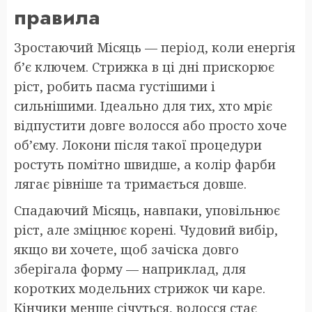
правила
Зростаючий Місяць — період, коли енергія
б’є ключем. Стрижка в ці дні прискорює
ріст, робить пасма густішими і
сильнішими. Ідеально для тих, хто мріє
відпустити довге волосся або просто хоче
об’єму. Локони після такої процедури
ростуть помітно швидше, а колір фарби
лягає рівніше та тримається довше.
Спадаючий Місяць, навпаки, уповільнює
ріст, але зміцнює корені. Чудовий вибір,
якщо ви хочете, щоб зачіска довго
зберігала форму — наприклад, для
коротких модельних стрижок чи каре.
Кінчики менше січуться, волосся стає