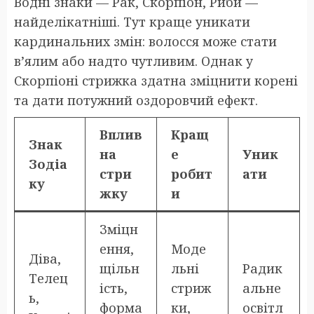
Водні знаки — Рак, Скорпіон, Риби —
найделікатніші. Тут краще уникати
кардинальних змін: волосся може стати
в’ялим або надто чутливим. Однак у
Скорпіоні стрижка здатна зміцнити корені
та дати потужний оздоровчий ефект.
Вплив
Кращ
Знак
на
е
Уник
Зодіа
стри
робит
ати
ку
жку
и
Зміцн
ення,
Моде
Діва,
щільн
льні
Радик
Телец
ість,
стриж
альне
ь,
форма
ки,
освітл