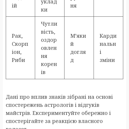
уклад
ій
ня
ки
Чутли
вість,
Рак,
М’яки
Карди
оздор
Скорп
й
нальн
овлен
іон,
догля
і
ня
Риби
д
зміни
корен
ів
Дані про вплив знаків зібрані на основі
спостережень астрологів і відгуків
майстрів. Експериментуйте обережно і
спостерігайте за реакцією власного
волосся.