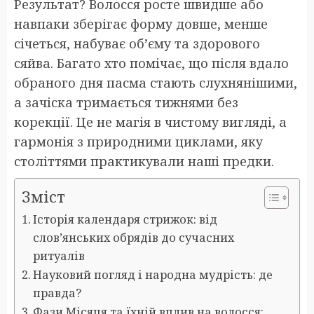
Результат? Волосся росте швидше або
навпаки зберігає форму довше, менше
січеться, набуває об’єму та здорового
сяйва. Багато хто помічає, що після вдало
обраного дня пасма стають слухнянішими,
а зачіска тримається тижнями без
корекції. Це не магія в чистому вигляді, а
гармонія з природними циклами, яку
століттями практикували наші предки.
Зміст
Історія календаря стрижок: від
слов’янських обрядів до сучасних
ритуалів
Науковий погляд і народна мудрість: де
правда?
Фази Місяця та їхній вплив на волосся: