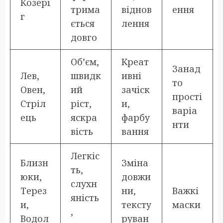
Козері
трима
віднов
ення
г
ється
лення
довго
Об’єм,
Креат
Занад
Лев,
швидк
ивні
то
Овен,
ий
зачіск
прості
Стріл
ріст,
и,
варіа
ець
яскра
фарбу
нти
вість
вання
Легкіс
Близн
Зміна
ть,
юки,
довжи
слухн
Терез
ни,
Важкі
яність
и,
тексту
маски
,
Водол
руван