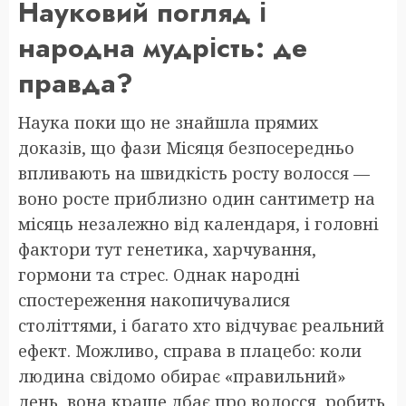
Науковий погляд і
народна мудрість: де
правда?
Наука поки що не знайшла прямих
доказів, що фази Місяця безпосередньо
впливають на швидкість росту волосся —
воно росте приблизно один сантиметр на
місяць незалежно від календаря, і головні
фактори тут генетика, харчування,
гормони та стрес. Однак народні
спостереження накопичувалися
століттями, і багато хто відчуває реальний
ефект. Можливо, справа в плацебо: коли
людина свідомо обирає «правильний»
день, вона краще дбає про волосся, робить