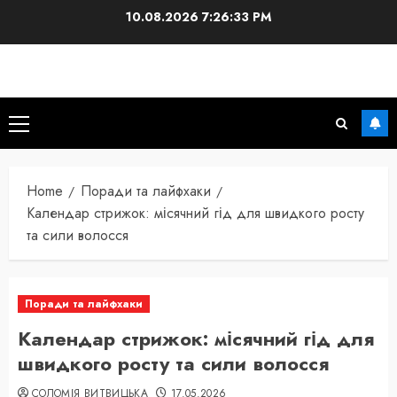
Skip
10.08.2026
7:26:34 PM
to
content
Primary
Menu
Home
Поради та лайфхаки
Календар стрижок: місячний гід для швидкого росту
та сили волосся
Поради та лайфхаки
Календар стрижок: місячний гід для
швидкого росту та сили волосся
СОЛОМІЯ ВИТВИЦЬКА
17.05.2026