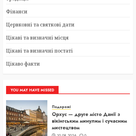
Фінанси
Цервковні та святкові дати
Цікаві та визначні місця
Цікаві та визначні постаті
Цікаво факти
YOU MAY HAVE MISSED
Подорожі
Орхус — друге місто Данії з
вікінгським минулим і сучасним
мистецтвом
10.08.2026
0