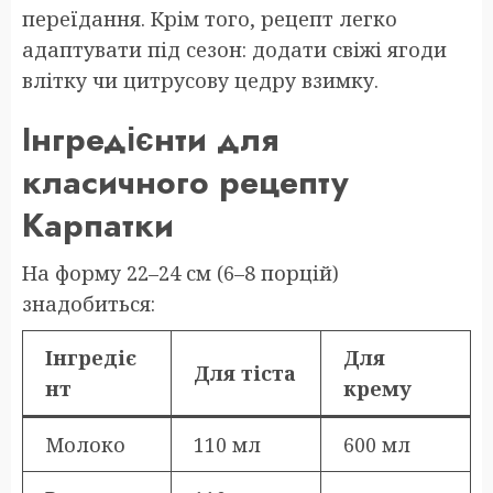
переїдання. Крім того, рецепт легко
адаптувати під сезон: додати свіжі ягоди
влітку чи цитрусову цедру взимку.
Інгредієнти для
класичного рецепту
Карпатки
На форму 22–24 см (6–8 порцій)
знадобиться:
Інгредіє
Для
Для тіста
нт
крему
Молоко
110 мл
600 мл