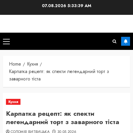
Skip
07.08.2026
5:33:40 AM
to
content
Primary
Menu
Home
Кухня
Карпатка рецепт: як спекти легендарний торт з
заварного тіста
Кухня
Карпатка рецепт: як спекти
легендарний торт з заварного тіста
СОЛОМІЯ ВИТВИЦЬКА
30.05.2026