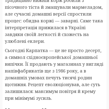
традиційно нижній корж робили з
пісочного тіста й змащували мармеладом,
але сучасні домашні версії спростили
процес: обидва коржі — заварні. Саме така
інтерпретація прижилася в Україні
завдяки своїй легкості й схожесть на
улюблені еклери.
Сьогодні Карпатка — це не просто десерт,
а символ східноєвропейської домашньої
випічки. Її продають у магазинах у вигляді
напівфабрикатів ще з 1986 року, а в
домашніх умовах печуть тисячі родин
щотижня. Рецепт еволюціонував, але суть
залишилася: максимум повітря й крему
при мінімумі зусиль.