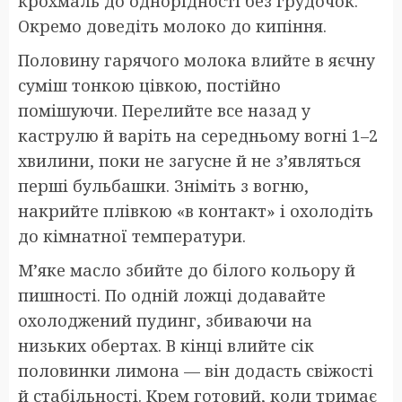
крохмаль до однорідності без грудочок.
Окремо доведіть молоко до кипіння.
Половину гарячого молока влийте в яєчну
суміш тонкою цівкою, постійно
помішуючи. Перелийте все назад у
каструлю й варіть на середньому вогні 1–2
хвилини, поки не загусне й не з’являться
перші бульбашки. Зніміть з вогню,
накрийте плівкою «в контакт» і охолодіть
до кімнатної температури.
М’яке масло збийте до білого кольору й
пишності. По одній ложці додавайте
охолоджений пудинг, збиваючи на
низьких обертах. В кінці влийте сік
половинки лимона — він додасть свіжості
й стабільності. Крем готовий, коли тримає