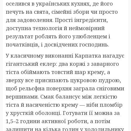
оселився в українських кухнях, де його
печуть на свята, сімейні збори чи просто
для задоволення. Прості інгредієнти,
доступна технологія й неймовірний
результат роблять його улюбленцем і
початківців, і досвідчених господинь.
У класичному виконанні Карпатка нагадує
гігантський еклер: два коржі з заварного
тіста обіймають товстий шар крему, а
зверху все присипають цукровою пудрою,
щоб рельєфна поверхня заграла сніговими
вершинами. Смак балансує між легкістю
тіста й насиченістю крему — ніби пломбір
у хрусткій оболонці. Готувати її можна за
1,5–2 години активної роботи, а потім
залишити на кілька годин у холодильнику