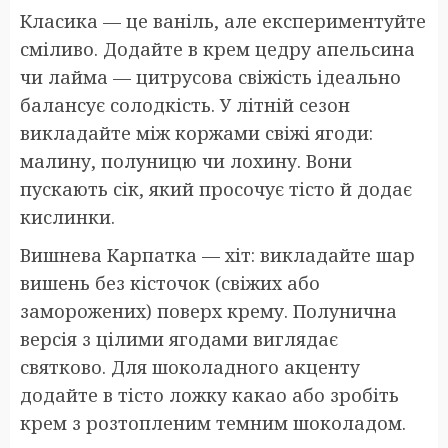
Класика — це ваніль, але експериментуйте
сміливо. Додайте в крем цедру апельсина
чи лайма — цитрусова свіжість ідеально
балансує солодкість. У літній сезон
викладайте між коржами свіжі ягоди:
малину, полуницю чи лохину. Вони
пускають сік, який просочує тісто й додає
кислинки.
Вишнева Карпатка — хіт: викладайте шар
вишень без кісточок (свіжих або
заморожених) поверх крему. Полунична
версія з цілими ягодами виглядає
святково. Для шоколадного акценту
додайте в тісто ложку какао або зробіть
крем з розтопленим темним шоколадом.