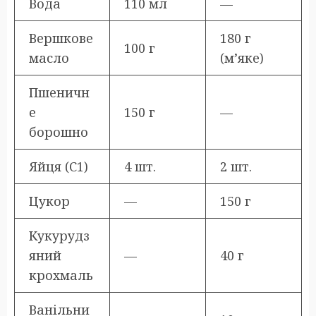
Вода
110 мл
—
Вершкове
180 г
100 г
масло
(м’яке)
Пшеничн
е
150 г
—
борошно
Яйця (С1)
4 шт.
2 шт.
Цукор
—
150 г
Кукурудз
яний
—
40 г
крохмаль
Ванільни