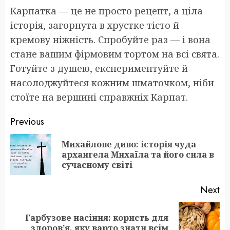
Карпатка — це не просто рецепт, а ціла
історія, загорнута в хрустке тісто й
кремову ніжність. Спробуйте раз — і вона
стане вашим фірмовим тортом на всі свята.
Готуйте з душею, експериментуйте й
насолоджуйтеся кожним шматочком, ніби
стоїте на вершині справжніх Карпат.
Post
Previous
navigation
Михайлове диво: історія чуда
Pr
архангела Михаїла та його сила в
po
сучасному світі
Next
Гарбузове насіння: користь для
Next
здоров’я, яку варто знати всім