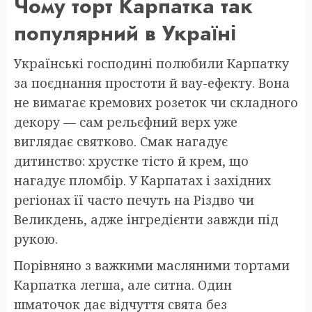
Чому торт Карпатка так
популярний в Україні
Українські господині полюбили Карпатку
за поєднання простоти й вау-ефекту. Вона
не вимагає кремових розеток чи складного
декору — сам рельєфний верх уже
виглядає святково. Смак нагадує
дитинство: хрустке тісто й крем, що
нагадує пломбір. У Карпатах і західних
регіонах її часто печуть на Різдво чи
Великдень, адже інгредієнти завжди під
рукою.
Порівняно з важкими масляними тортами
Карпатка легша, але ситна. Один
шматочок дає відчуття свята без