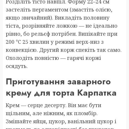
Розділіть тісто навпіл. Форму 22–24 см
застеліть пергаментом (змастіть олією,
якщо звичайний). Викладіть половину
тіста, розрівняйте ложкою — не ідеально
рівно, бо рельєф потрібен. Випікайте при
200 °C 25 хвилин у режимі верх-низ з
конвекцією. Другий корж спекіть так само.
Охолодіть повністю — гарячі коржі
осядуть.
Приготування заварного
крему для торта Карпатка
Крем — серце десерту. Він має бути
щільним, але ніжним, як пломбір.
Змішайте яйця, цукор, ванільний цукор і