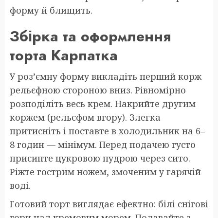
форму й блищить.
Збірка та оформлення
торта Карпатка
У роз’ємну форму викладіть перший корж
рельєфною стороною вниз. Рівномірно
розподіліть весь крем. Накрийте другим
коржем (рельєфом вгору). Злегка
притисніть і поставте в холодильник на 6–
8 годин — мінімум. Перед подачею густо
присипте цукровою пудрою через сито.
Ріжте гострим ножем, змоченим у гарячій
воді.
Готовий торт виглядає ефектно: білі снігові
гори над кремовим морем. Подавайте з