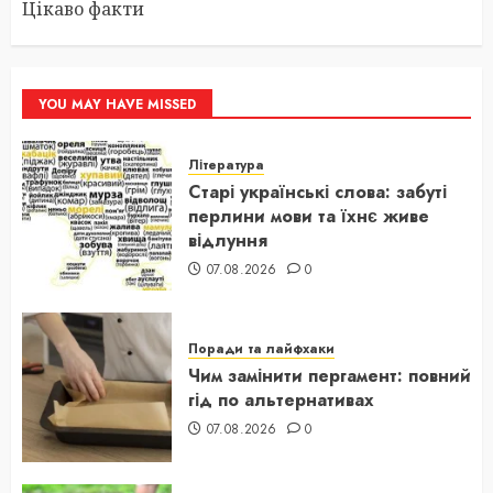
Цікаво факти
YOU MAY HAVE MISSED
Література
Старі українські слова: забуті
перлини мови та їхнє живе
відлуння
07.08.2026
0
Поради та лайфхаки
Чим замінити пергамент: повний
гід по альтернативах
07.08.2026
0