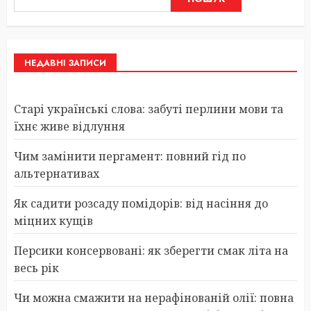
НЕДАВНІ ЗАПИСИ
Старі українські слова: забуті перлини мови та
їхнє живе відлуння
Чим замінити пергамент: повний гід по
альтернативах
Як садити розсаду помідорів: від насіння до
міцних кущів
Персики консервовані: як зберегти смак літа на
весь рік
Чи можна смажити на нерафінованій олії: повна