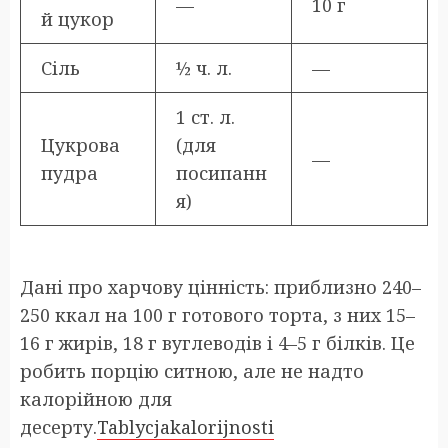
—
10 г
й цукор
Сіль
½ ч. л.
—
1 ст. л.
Цукрова
(для
—
пудра
посипанн
я)
Дані про харчову цінність: приблизно 240–
250 ккал на 100 г готового торта, з них 15–
16 г жирів, 18 г вуглеводів і 4–5 г білків. Це
робить порцію ситною, але не надто
калорійною для
десерту.
⁠Tablycjakalorijnosti