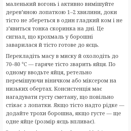
маленький вогонь і активно вимішуйте
дерев’яною лопаткою 1–2 хвилини, доки
тісто не збереться в один гладкий ком і не
з’явиться тонка скоринка на дні. Це
сигнал, що крохмаль у борошні
заварилася й тісто готове до яєць.
Перекладіть масу в миску й охолодіть до
70–80 °C — гаряче тісто зварить яйця. По
одному вводьте яйця, ретельно
перемішуючи віничком або міксером на
низьких обертах. Консистенція має
нагадувати густу сметану, що повільно
стікає з лопатки. Якщо тісто надто рідке —
додайте трохи борошна, якщо густе — ще
одне яйце (розмір яєць впливає).