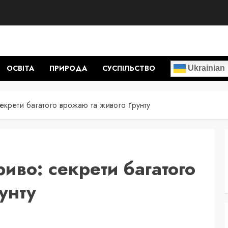
ОСВІТА
ПРИРОДА
СУСПІЛЬСТВО
Ukrainian
секрети багатого врожаю та живого ґрунту
риво: секрети багатого
унту