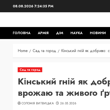
Skip
08.08.2026
7:24:36 PM
to
content
ГОЛОВНА
АРМІЯ
ДІМ
НАУКА
НОВИНИ
Home
Сад та город
Кінський гній як добриво: 
Сад та город
Кінський гній як доб
врожаю та живого ґр
СОЛОМІЯ ВИТВИЦЬКА
26.05.2026