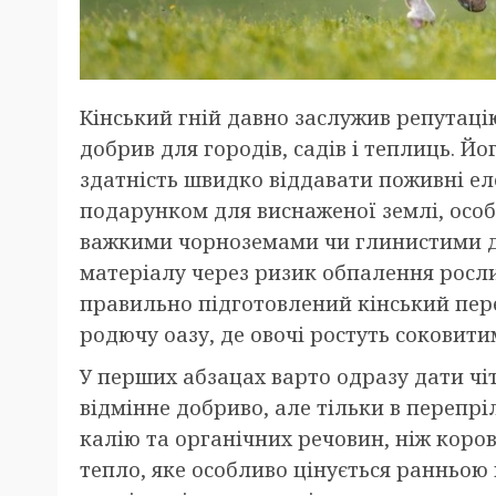
Кінський гній давно заслужив репутаці
добрив для городів, садів і теплиць. Йо
здатність швидко віддавати поживні е
подарунком для виснаженої землі, особл
важкими чорноземами чи глинистими ді
матеріалу через ризик обпалення росли
правильно підготовлений кінський пер
родючу оазу, де овочі ростуть соковит
У перших абзацах варто одразу дати чіт
відмінне добриво, але тільки в перепріл
калію та органічних речовин, ніж коров
тепло, яке особливо цінується ранньою 