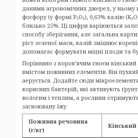
даними агрономічних джерел, у ньому в
фосфору (у формі P₂O₅), 0,63% калію (K₂
близько 25%. Ці цифри варіюються зале
способу зберігання, але загальна карт
ріст зеленої маси, калій зміцнює корені
допомагає формувати міцні плоди та б
Порівняно з коров’ячим гноєм кінський
вмістом поживних елементів. Він пухкий
аерується. Додайте сюди мікроелементи 
корисних бактерій, які активують ґрунт
вологим і теплим, а рослини отримують 
засвоювану їжу.
Поживна речовина
Кінський 
(г/кг)