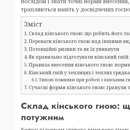
послідом і знати точні норми внесення
трапляються навіть у досвідчених госпо
Зміст
Склад кінського гною: що робить його 
Переваги кінського гною над іншими в
Потенційні ризики та як їх уникнути
Як правильно підготувати кінський гні
Правила внесення кінського гною: норми
Кінський гній у теплицях і теплих грядк
Типові помилки при роботі з кінським г
Сучасні форми кінського гною: гранули т
Склад кінського гною: щ
потужним
Кожен кілограм свіжого кінського гною