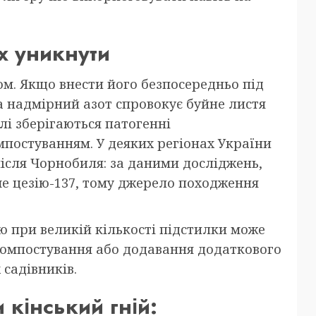
їх уникнути
ом. Якщо внести його безпосередньо під
а надмірний азот спровокує буйне листя
алі зберігаються патогенні
постуванням. У деяких регіонах України
після Чорнобиля: за даними досліджень,
ше цезію-137, тому джерело походження
 при великій кількості підстилки може
у компостування або додавання додаткового
 садівників.
 кінський гній: