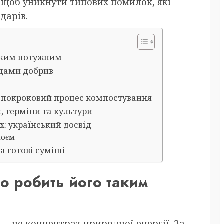
, щоб уникнути типових помилок, які
дарів.
таким потужним
идами добрив
й: покроковий процес компостування
, терміни та культури
ах: український досвід
ноєм
а готові суміші
о робить його таким
 — це концентрат природної енергії. За