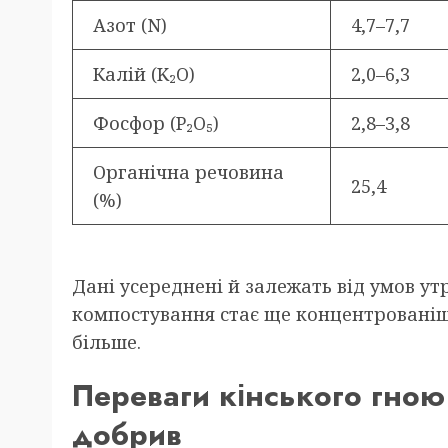
Азот (N)
4,7–7,7
Калій (K₂O)
2,0–6,3
Фосфор (P₂O₅)
2,8–3,8
Органічна речовина
25,4
(%)
Дані усереднені й залежать від умов ут
компостування стає ще концентровані
більше.
Переваги кінського гно
добрив