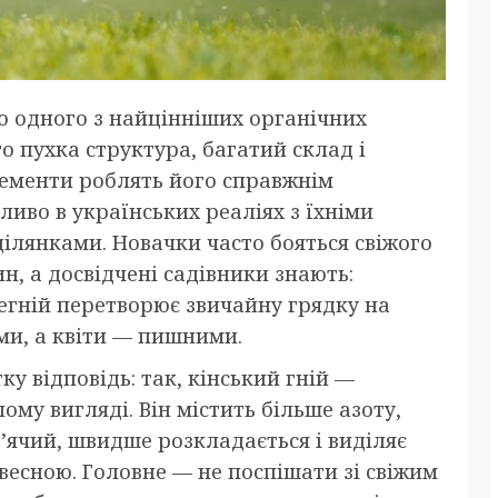
ю одного з найцінніших органічних
го пухка структура, багатий склад і
лементи роблять його справжнім
иво в українських реаліях з їхніми
лянками. Новачки часто бояться свіжого
н, а досвідчені садівники знають:
егній перетворює звичайну грядку на
ими, а квіти — пишними.
ку відповідь: так, кінський гній —
ому вигляді. Він містить більше азоту,
’ячий, швидше розкладається і виділяє
весною. Головне — не поспішати зі свіжим