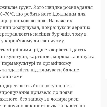
 оживляє ґрунт. Його швидке розкладання
0–70°C, що робить його ідеальним для
плиць ранньою весною. На важких
родний розпушувач, покращуючи аерацію
еретравлюють насіння бур’янів, тому в
 у коров’ячому чи свинячому.
ть міцнішими, рідше хворіють і дають
ні культури, картопля, морква та капуста
У пермакультурі та органічному
ь за здатність підтримувати баланс
шкідниками.
 підкреслюють його актуальність.
 вирощування призвело до появи
ктного, без запаху і в чотири рази
ули зручно використовувати навіть на