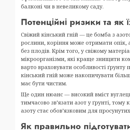
балконі чи в невеликому саду.
Потенційні ризики та як 
Свіжий кінський гній — це бомба з азот
рослини, коріння може отримати опік, 
без плодів. Крім того, у свіжому матері
мікроорганізми, які краще знищити ком
варто враховувати особливості ґрунту 
кінський гній може накопичувати біль
має бути чистим.
Ще один нюанс — високий вміст вуглецю
тимчасово зв’язати азот у ґрунті, том
азоту стає обов’язковим для просунутих
Як правильно підготувати