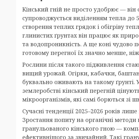
Кінський гній не просто удобрює — він
супроводжується виділенням тепла до 5
створення теплих грядок і обігріву те
глинистих ґрунтах він працює як при
та водопроникність. А ще коні чудово п
готовому перегної їх значно менше, ніж
Рослини після такого підживлення стаю
вищий урожай. Огірки, кабачки, баштан
буквально оживають на такому ґрунті. 
землеробстві кінський перегній цінуют
мікроорганізмів, які самі борються зі 
Сучасні тенденції 2025–2026 років лише
Зростання попиту на органічні методи
гранульованого кінського гною — компа
ефективнішого за звичайний. Такі гран