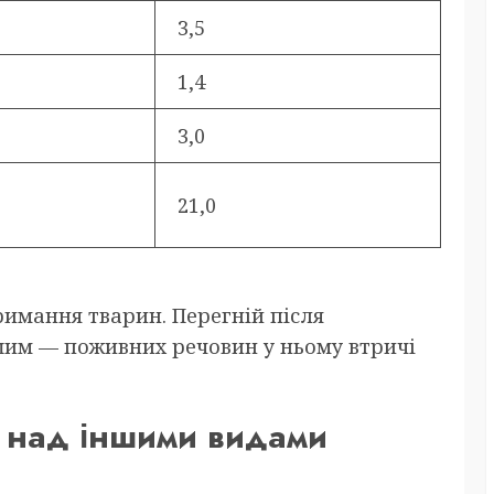
3,5
1,4
3,0
21,0
римання тварин. Перегній після
шим — поживних речовин у ньому втричі
ю над іншими видами