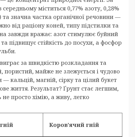
 середньому міститься 0,77% азоту, 0,28%
O) та значна частка органічної речовини —
жно від раціону коней, типу підстилки та
ина завжди вражає: азот стимулює буйний
 та підвищує стійкість до посухи, а фосфор
ульби.
 виграє за швидкістю розкладання та
, пористий, майже не злежується і чудово
— кальцій, магній, сірку та цілий букет
ове життя. Результат? Ґрунт стає легшим,
не просто хімію, а живу, легко
гній
Коров’ячий гній