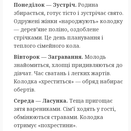
Понеділок — Зустріч.
Родина
збирається, готує тісто і зустрічає свято.
Одружені жінки «народжують» колодку
— дерев’яне поліно, оздоблене
стрічками. Це день планування і
теплого сімейного кола.
Вівторок — Загравання.
Молодь
знайомиться, хлопці придивляються до
дівчат. Час сватань і легких жартів.
Колодка «хреститься» — обряд набирає
обертів.
Середа — Ласунка.
Теща пригощає
зятя варениками. Сім’ї ходять у гості,
обмінюються стравами. Колодка
отримує «похрестини».