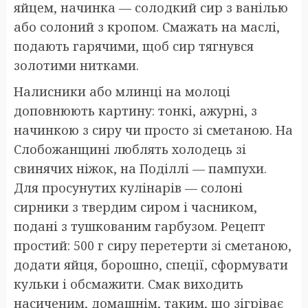
яйцем, начинка — солодкий сир з ванілью
або солоний з кропом. Смажать на маслі,
подають гарячими, щоб сир тягнувся
золотими нитками.
Налисники або млинці на молоці
доповнюють картину: тонкі, ажурні, з
начинкою з сиру чи просто зі сметаною. На
Слобожанщині люблять холодець зі
свинячих ніжок, на Поділлі — пампухи.
Для просунутих кулінарів — солоні
сирники з твердим сиром і часником,
подані з тушкованим гарбузом. Рецепт
простий: 500 г сиру перетерти зі сметаною,
додати яйця, борошно, спеції, сформувати
кульки і обсмажити. Смак виходить
насиченим, домашнім, таким, що зігріває