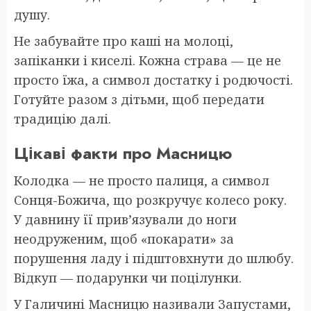
душу.
Не забувайте про каші на молоці,
запіканки і киселі. Кожна страва — це не
просто їжа, а символ достатку і родючості.
Готуйте разом з дітьми, щоб передати
традицію далі.
Цікаві факти про Масницю
Колодка — не просто палиця, а символ
Сонця-Божича, що розкручує колесо року.
У давнину її прив’язували до ноги
неодруженим, щоб «покарати» за
порушення ладу і підштовхнути до шлюбу.
Відкуп — подарунки чи поцілунки.
У Галичині Масницю називали Запустами,