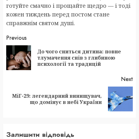
готуйте смачно і прощайте щедро — і тоді
кожен тиждень перед постом стане
справжнім святом душі.
Post
Previous
navigation
До чого сниться дитина: повне
Pr
тлумачення снів з глибиною
po
психології та традицій
Next
МіГ-29: легендарний винищувач,
Next
що домінує в небі України
post:
Залишити відповідь