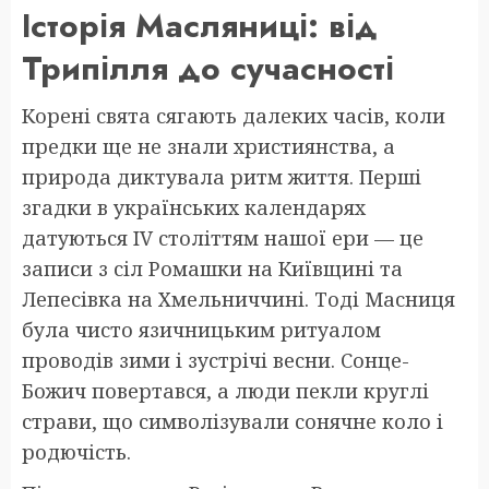
Історія Масляниці: від
Трипілля до сучасності
Корені свята сягають далеких часів, коли
предки ще не знали християнства, а
природа диктувала ритм життя. Перші
згадки в українських календарях
датуються IV століттям нашої ери — це
записи з сіл Ромашки на Київщині та
Лепесівка на Хмельниччині. Тоді Масниця
була чисто язичницьким ритуалом
проводів зими і зустрічі весни. Сонце-
Божич повертався, а люди пекли круглі
страви, що символізували сонячне коло і
родючість.