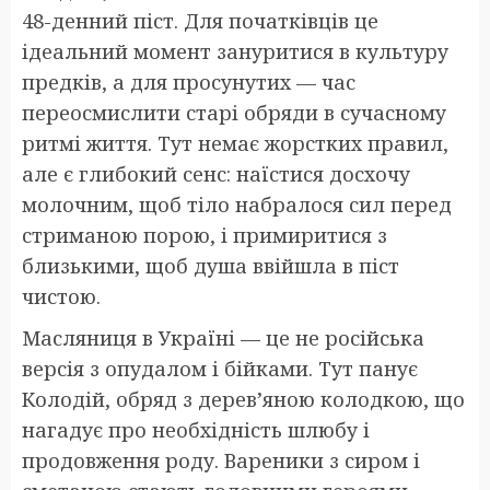
48-денний піст. Для початківців це
ідеальний момент зануритися в культуру
предків, а для просунутих — час
переосмислити старі обряди в сучасному
ритмі життя. Тут немає жорстких правил,
але є глибокий сенс: наїстися досхочу
молочним, щоб тіло набралося сил перед
стриманою порою, і примиритися з
близькими, щоб душа ввійшла в піст
чистою.
Масляниця в Україні — це не російська
версія з опудалом і бійками. Тут панує
Колодій, обряд з дерев’яною колодкою, що
нагадує про необхідність шлюбу і
продовження роду. Вареники з сиром і