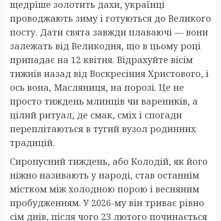
щедріше золотить дахи, українці
проводжають зиму і готуються до Великого
посту. Дати свята завжди плаваючі — вони
залежать від Великодня, що в цьому році
припадає на 12 квітня. Відрахуйте вісім
тижнів назад від Воскресіння Христового, і
ось вона, Масляниця, на порозі. Це не
просто тиждень млинців чи вареників, а
цілий ритуал, де смак, сміх і спогади
переплітаються в тугий вузол родинних
традицій.
Сиропусний тиждень, або Колодій, як його
ніжно називають у народі, став останнім
містком між холодною порою і весняним
пробудженням. У 2026-му він триває рівно
сім днів, після чого 23 лютого починається