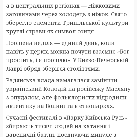
а в центральних регіонах — Ніжковими
заговинами через холодець з ніжок. Свято
зберегло елементи Трипільської культури:
круглі страви як символ сонця.
Прощена неділя — єдиний день, коли
навіть у церкві можна почути взаємне «Бог
простить, і я прощаю». У Києво-Печерській
Лаврі обряд зберігся століттями.
Радянська влада намагалася замінити
український Колодій на російську Масляну
з опудалом, але фольклористи відродили
автентику на Волині та в етнопарках.
Сучасні фестивалі в «Парку Київська Русь»
збирають тисячі людей на катання і
вареничні батли, поєднуючи минуле з