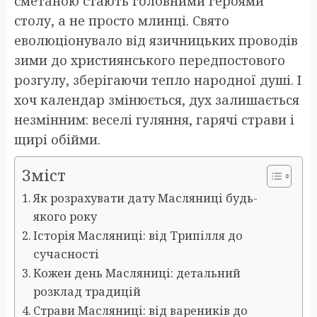
сметаною стають головними героями
столу, а не просто млинці. Свято
еволюціонувало від язичницьких проводів
зими до християнського передпостового
розгулу, зберігаючи тепло народної душі. І
хоч календар змінюється, дух залишається
незмінним: веселі гуляння, гарячі страви і
щирі обійми.
Зміст
Як розрахувати дату Масляниці будь-
якого року
Історія Масляниці: від Трипілля до
сучасності
Кожен день Масляниці: детальний
розклад традицій
Страви Масляниці: від вареників до