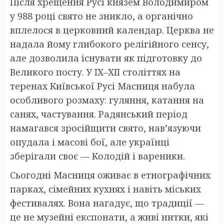
Після хрещення Русі князем Володимиром
у 988 році свято не зникло, а органічно
вплелося в церковний календар. Церква не
надала йому глибокого релігійного сенсу,
але дозволила існувати як підготовку до
Великого посту. У IX–XII століттях на
теренах Київської Русі Масниця набула
особливого розмаху: гуляння, катання на
санях, частування. Радянський період
намагався зросійщити свято, нав’язуючи
опудала і масові бої, але українці
зберігали своє — Колодій і вареники.
Сьогодні Масниця оживає в етнографічних
парках, сімейних кухнях і навіть міських
фестивалях. Вона нагадує, що традиції —
це не музейні експонати, а живі нитки, які