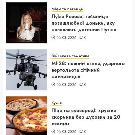
Міфи та легенди
Луїза Розова: таємниця
позашлюбної доньки, яку
називають дитиною Путіна
06.08.2026
0
Військова тематика
Мі-28: повний огляд ударного
вертольота «Нічний
мисливець»
06.08.2026
0
Кухня
Піца на сковороді: хрустка
скоринка без духовки за 20
хвилин
06.08.2026
0