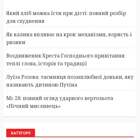
Який хліб можна їсти при дієті: повний розбір
для схуднення
Як калина впливає на кров: механізми, користь і
ризики
Воздвиження Хреста Господнього привітання:
теплі слова, історія та традиції
Луїза Розова: таємниця позашлюбної доньки, яку
називають дитиною Путіна
Мі-28: повний огляд ударного вертольота
«Нічний мисливець»
КАТЕГОРІЇ