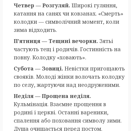
Четвер — Розгуляй.
Широкі гуляння,
катання на санях чи ковзанах. «Смерть»
колодки — символічний момент, коли
зима відходить.
П’ятниця — Тещині вечорки.
Зятьі
частують тещ і родичів. Гостинність на
повну. Колодку «ховають».
Субота — Зовиці.
Невістки пригощають
свояків. Молоді жінки волочать колодку
по селу, жартуючи над неодруженими.
Неділя — Прощена неділя.
Кульмінація. Взаємне прощення в
родині і церкві. Останні вареники,
спалення або поховання символу зими.
Душа очищається перед постом.