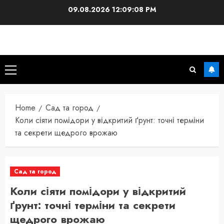
Skip
09.08.2026
12:09:09 PM
to
content
Primary
Menu
Home
Сад та город
Коли сіяти помідори у відкритий ґрунт: точні терміни
та секрети щедрого врожаю
Сад та город
Коли сіяти помідори у відкритий
ґрунт: точні терміни та секрети
щедрого врожаю