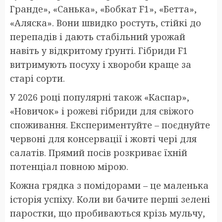
Гранде», «Санька», «Бобкат F1», «Бетта»,
«Аляска». Вони швидко ростуть, стійкі до
перепадів і дають стабільний урожай
навіть у відкритому ґрунті. Гібриди F1
витримують посуху і хвороби краще за
старі сорти.
У 2026 році популярні також «Каспар»,
«Новичок» і рожеві гібриди для свіжого
споживання. Експериментуйте – поєднуйте
червоні для консервації і жовті чері для
салатів. Прямий посів розкриває їхній
потенціал повною мірою.
Кожна грядка з помідорами – це маленька
історія успіху. Коли ви бачите перші зелені
паростки, що пробиваються крізь мульчу,