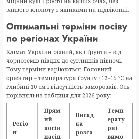
міцний кущ просто на ваших очах, без
зайвого клопоту з ящиками на підвіконні.
Оптимальні терміни посіву
по регіонах України
Клімат України різний, як і ґрунти – від
чорноземів півдня до суглинків півночі.
Тому терміни варіюються. Головний
орієнтир – температура ґрунту +12–15 °C на
глибині 10 см і відсутність заморозків. Ось
порівняльна таблиця для 2026 року:
Прям
Темп
Висад
ий
ерату
Регіо
ка
посів
рні
н
розса
насін
вимо