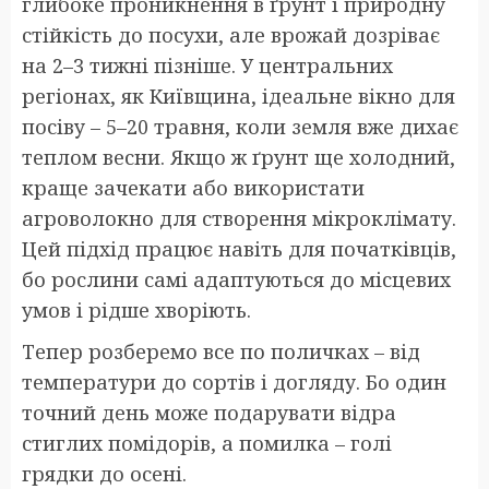
глибоке проникнення в ґрунт і природну
стійкість до посухи, але врожай дозріває
на 2–3 тижні пізніше. У центральних
регіонах, як Київщина, ідеальне вікно для
посіву – 5–20 травня, коли земля вже дихає
теплом весни. Якщо ж ґрунт ще холодний,
краще зачекати або використати
агроволокно для створення мікроклімату.
Цей підхід працює навіть для початківців,
бо рослини самі адаптуються до місцевих
умов і рідше хворіють.
Тепер розберемо все по поличках – від
температури до сортів і догляду. Бо один
точний день може подарувати відра
стиглих помідорів, а помилка – голі
грядки до осені.