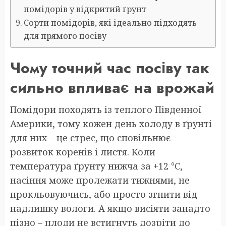
помідорів у відкритий ґрунт
Сорти помідорів, які ідеально підходять
для прямого посіву
Чому точний час посіву так
сильно впливає на врожай
Помідори походять із теплого Південної
Америки, тому кожен день холоду в ґрунті
для них – це стрес, що сповільнює
розвиток коренів і листя. Коли
температура ґрунту нижча за +12 °C,
насіння може пролежати тижнями, не
прокльовуючись, або просто згнити від
надлишку вологи. А якщо висіяти занадто
пізно – плоди не встигнуть дозріти до