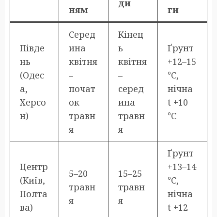
ди
ням
ги
Серед
Кінец
Півде
ина
ь
Ґрунт
нь
квітня
квітня
+12–15
(Одес
–
–
°C,
а,
почат
серед
нічна
Херсо
ок
ина
t +10
н)
травн
травн
°C
я
я
Ґрунт
Центр
+13–14
5–20
15–25
(Київ,
°C,
травн
травн
Полта
нічна
я
я
ва)
t +12