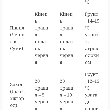
°C
Кінец
Кінец
Ґрунт
ь
ь
+14–15
Північ
травн
травн
°C,
(Черні
я –
я –
укрит
гів,
почат
почат
тя
Суми)
ок
ок
агров
червн
червн
олокн
я
я
ом
Ґрунт
20
20
+12–13
Захід
травн
травн
°C,
(Львів,
я – 5
я – 10
увага
Ужгор
червн
червн
до
од)
я
я
волог