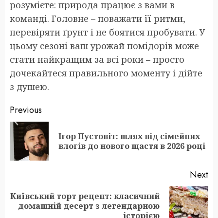
розумієте: природа працює з вами в
команді. Головне – поважати її ритми,
перевіряти ґрунт і не боятися пробувати. У
цьому сезоні ваш урожай помідорів може
стати найкращим за всі роки – просто
дочекайтеся правильного моменту і дійте
з душею.
Post
Previous
navigation
Ігор Пустовіт: шлях від сімейних
Pr
влогів до нового щастя в 2026 році
po
Next
Київський торт рецепт: класичний
Next
домашній десерт з легендарною
post:
історією