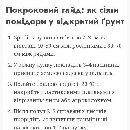
Покроковий гайд: як сіяти
помідори у відкритий ґрунт
Зробіть лунки глибиною 2–3 см на
відстані 40–50 см між рослинами і 60–70
см між рядами.
У кожну лунку покладіть 3–4 насінини,
присипте землею і злегка ущільніть.
Полійте теплою водою (+20 °C) і
накрийте пластиковими пляшками з
відрізаним дном або агроволокном.
Після появи 2–3 справжніх листків
прорідіть, залишивши найміцніші
паростки – по 1–2 на лунку.