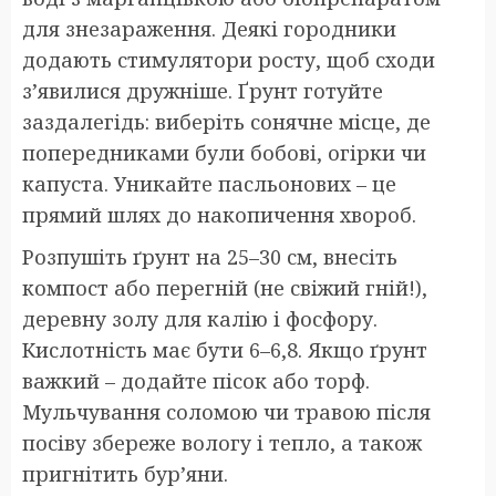
для знезараження. Деякі городники
додають стимулятори росту, щоб сходи
з’явилися дружніше. Ґрунт готуйте
заздалегідь: виберіть сонячне місце, де
попередниками були бобові, огірки чи
капуста. Уникайте пасльонових – це
прямий шлях до накопичення хвороб.
Розпушіть ґрунт на 25–30 см, внесіть
компост або перегній (не свіжий гній!),
деревну золу для калію і фосфору.
Кислотність має бути 6–6,8. Якщо ґрунт
важкий – додайте пісок або торф.
Мульчування соломою чи травою після
посіву збереже вологу і тепло, а також
пригнітить бур’яни.