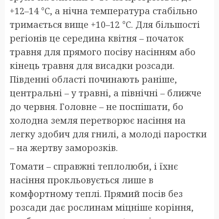
+12–14 °C, а нічна температура стабільно
тримається вище +10–12 °C. Для більшості
регіонів це середина квітня – початок
травня для прямого посіву насінням або
кінець травня для висадки розсади.
Південні області починають раніше,
центральні – у травні, а північні – ближче
до червня. Головне – не поспішати, бо
холодна земля перетворює насіння на
легку здобич для гнилі, а молоді паростки
– на жертву заморозків.
Томати – справжні теплолюби, і їхнє
насіння прокльовується лише в
комфортному теплі. Прямий посів без
розсади дає рослинам міцніше коріння,