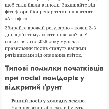
щоб сили йшли в плоди. Захищайте від
фітофтори біопрепаратами на кшталт
«Актофіт».
Збирайте врожай регулярно – кожні 2–3
дні, щоб стимулювати нові зав’язі. У
спекотне літо 2026 року мульча і
правильний полив стануть вашими
рятівниками від опадання квіток.
Типові помилки початківців
при посіві помідорів у
відкритий ґрунт
Ранній посів у холодну землю.
Насіння згниє або сходи будуть