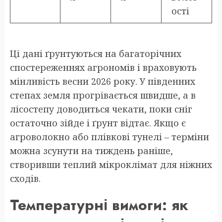
ості
Ці дані ґрунтуються на багаторічних
спостереженнях агрономів і враховують
мінливість весни 2026 року. У південних
степах земля прогрівається швидше, а в
лісостепу доводиться чекати, поки сніг
остаточно зійде і ґрунт відтає. Якщо є
агроволокно або плівкові тунелі – терміни
можна зсунути на тиждень раніше,
створивши теплий мікроклімат для ніжних
сходів.
Температурні вимоги: як