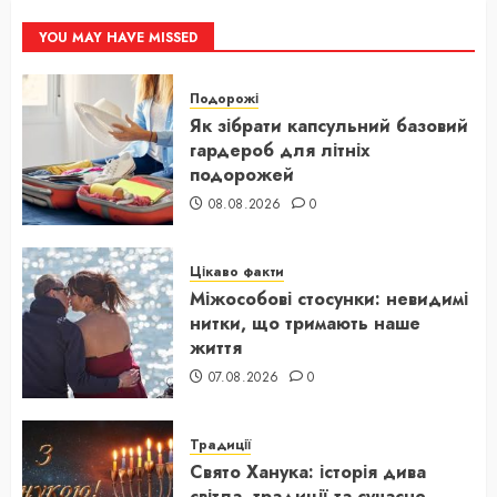
YOU MAY HAVE MISSED
Подорожі
Як зібрати капсульний базовий
гардероб для літніх
подорожей
08.08.2026
0
Цікаво факти
Міжособові стосунки: невидимі
нитки, що тримають наше
життя
07.08.2026
0
Традиції
Свято Ханука: історія дива
світла, традиції та сучасне