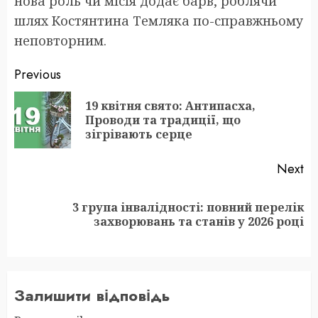
нова роль чи місія додає барв, роблячи
шлях Костянтина Темляка по-справжньому
неповторним.
Post
Previous
navigation
19 квітня свято: Антипасха,
Pr
Проводи та традиції, що
po
зігрівають серце
Next
3 група інвалідності: повний перелік
Next
захворювань та станів у 2026 році
post:
Залишити відповідь