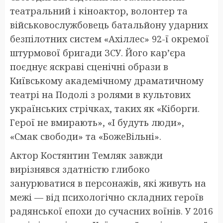
театральний і кіноактор, волонтер та
військовослужбовець батальйону ударних
безпілотних систем «Ахіллес» 92-ї окремої
штурмової бригади ЗСУ. Його кар’єра
поєднує яскраві сценічні образи в
Київському академічному драматичному
театрі на Подолі з ролями в культових
українських стрічках, таких як «Кіборги.
Герої не вмирають», «І будуть люди»,
«Смак свободи» та «БожеВільні».
Актор Костянтин Темляк завжди
вирізнявся здатністю глибоко
занурюватися в персонажів, які живуть на
межі — від психологічно складних героїв
радянської епохи до сучасних воїнів. У 2016