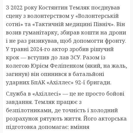
З 2022 року Костянтин Темляк поєднував
сцену з волонтерством у «Волонтерській
сотні» та «Тактичній медицині Північ». Він
возив гуманітарку, збирав кошти на дрони
і не раз ризикував, щоб допомогти фронту.
У травні 2024-го актор зробив рішучий
крок — вступив до лав ЗСУ. Разом із
колегою Юрієм Феліпенком (який, на жаль,
загинув) він опинився в батальйоні
ударних БпАК «Ахіллес» 92-ї бригади.
Служба в «Ахіллесі» — це не просто бойові
завдання. Темляк працює з
безпілотниками, де точність і холодний
розрахунок рятують життя. Його акторська
підготовка допомагає: вміння