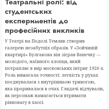
Театральні ролі: від
студентських
експериментів до
професійних викликів
У Театрі на Подолі Темляк створив
галерею незабутніх образів. У «Зойчиній
квартирі» Булгакова він зіграв Ванечку —
молодого, наївного хлопця, який
потрапляє в вир московських інтриг 1920-х.
Роль вимагала точності: легкість у рухах
поєднувалася з внутрішньою тривогою,
яка проривалася в очах. Глядачі відчували,
як персонаж намагається втримати
рівновагу в хаосі.