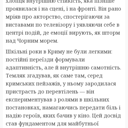
хлопця внутрішню стійкість, яка пізніше
проявилася і на сцені, і на фронті. Він рано
мріяв про акторство, спостерігаючи за
виставами по телевізору і уявляючи себе в
центрі подій, де емоції вирують, як шторм
над Чорним морем.
Шкільні роки в Криму не були легкими:
постійні переїзди формували
адаптивність, але й внутрішню самотність.
Темляк згадував, як саме там, серед
кримських пейзажів, у ньому зародилася
пристрасть до перевтілень — він
експериментував з ролями в шкільних
постановках, намагаючись передати біль і
надію героїв, яких бачив у кіно. Цей досвід
став фундаментом для майбутньої