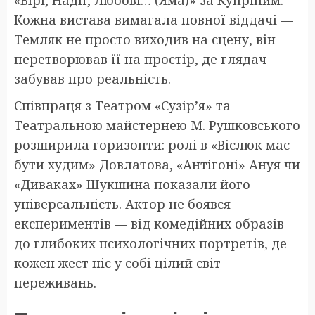
«Вірі, Надії, Любові… (Яма)» за Купріним.
Кожна вистава вимагала повної віддачі —
Темляк не просто виходив на сцену, він
перетворював її на простір, де глядач
забував про реальність.
Співпраця з Театром «Сузір’я» та
Театральною майстернею М. Рушковського
розширила горизонти: ролі в «Віслюк має
бути худим» Довлатова, «Антігоні» Ануя чи
«Диваках» Шукшина показали його
універсальність. Актор не боявся
експериментів — від комедійних образів
до глибоких психологічних портретів, де
кожен жест ніс у собі цілий світ
переживань.