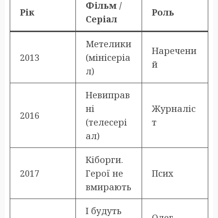
Фільм /
Рік
Роль
Серіал
Метелики
Наречени
2013
(мінісеріа
й
л)
Невиправ
ні
Журналіс
2016
(телесері
т
ал)
Кіборги.
2017
Герої не
Псих
вмирають
І будуть
Олег