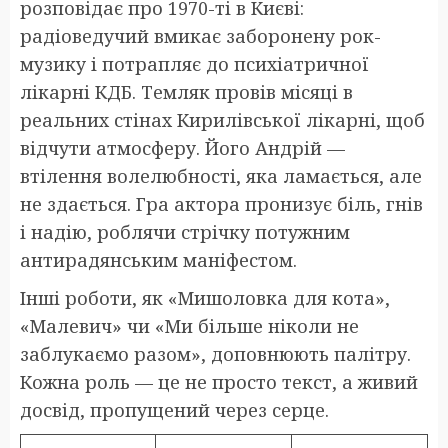
розповідає про 1970-ті в Києві:
радіоведучий вмикає заборонену рок-
музику і потрапляє до психіатричної
лікарні КДБ. Темляк провів місяці в
реальних стінах Кирилівської лікарні, щоб
відчути атмосферу. Його Андрій —
втілення волелюбності, яка ламається, але
не здається. Гра актора пронизує біль, гнів
і надію, роблячи стрічку потужним
антирадянським маніфестом.
Інші роботи, як «Мишоловка для кота»,
«Малевич» чи «Ми більше ніколи не
заблукаємо разом», доповнюють палітру.
Кожна роль — це не просто текст, а живий
досвід, пропущений через серце.