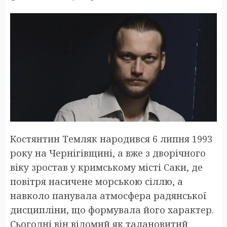
Костянтин Темляк народився 6 липня 1993
року на Чернігівщині, а вже з дворічного
віку зростав у кримському місті Саки, де
повітря насичене морською сіллю, а
навколо панувала атмосфера радянської
дисципліни, що формувала його характер.
Сьогодні він відомий як талановитий