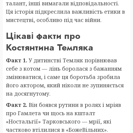
талант, інші вимагали відповідальності.
Ця історія підкреслила важливість етики в
мистецтві, особливо під час війни.
Цікаві факти про
Костянтина Темляка
Факт 1.
У дитинстві Темляк порівнював
себе з котом — лінь боролася з бажанням
змінюватися, і саме ця боротьба зробила
його актором, який ніколи не зупиняється
на досягнутому.
Факт 2.
Він боявся рутини в ролях і мріяв
про Гамлета чи щось на кшталт
«Ностальгії» Тарковського — мрії, які
частково втілилися в «БожеВільних».