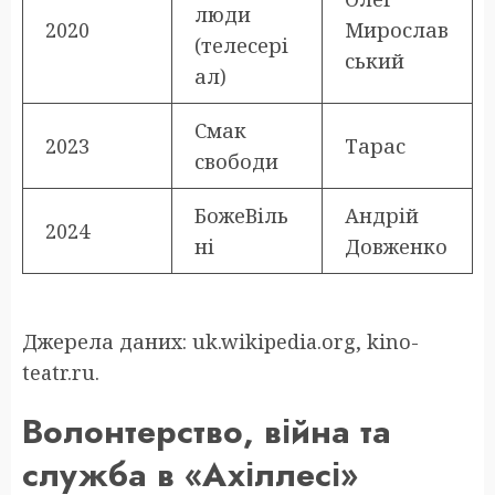
люди
2020
Мирослав
(телесері
ський
ал)
Смак
2023
Тарас
свободи
БожеВіль
Андрій
2024
ні
Довженко
Джерела даних: uk.wikipedia.org, kino-
teatr.ru.
Волонтерство, війна та
служба в «Ахіллесі»