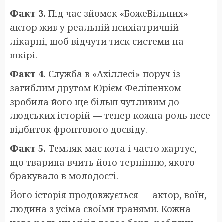
Факт 3.
Під час зйомок «БожеВільних»
актор жив у реальній психіатричній
лікарні, щоб відчути тиск системи на
шкірі.
Факт 4.
Служба в «Ахіллесі» поруч із
загиблим другом Юрієм Феліпенком
зробила його ще більш чутливим до
людських історій — тепер кожна роль несе
відбиток фронтового досвіду.
Факт 5.
Темляк має кота і часто жартує,
що тварина вчить його терпінню, якого
бракувало в молодості.
Його історія продовжується — актор, воїн,
людина з усіма своїми гранями. Кожна