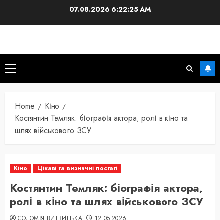
Skip
07.08.2026
6:22:26 AM
to
content
Primary
Menu
Home
Кіно
Костянтин Темляк: біографія актора, ролі в кіно та
шлях військового ЗСУ
Кіно
Цікаві та визначні постаті
Костянтин Темляк: біографія актора,
ролі в кіно та шлях військового ЗСУ
СОЛОМІЯ ВИТВИЦЬКА
12.05.2026