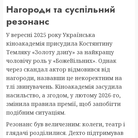
Нагороди та суспільний
резонанс
У вересні 2025 року Українська
кіноакадемія присудила Костянтину
Темляку «Золоту дзиґу» за найкращу
чоловічу роль у «БожеВільних». Однак
через скандал актор відмовився від
нагороди, назвавши це некоректним на
тлі звинувачень. Кіноакадемія засудила
насильство, а згодом, у лютому 2026-го,
змінила правила премії, щоб запобігти
подібним ситуаціям.
Резонанс був величезним: колеги, театр і
глядачі розділилися. Дехто підтримував