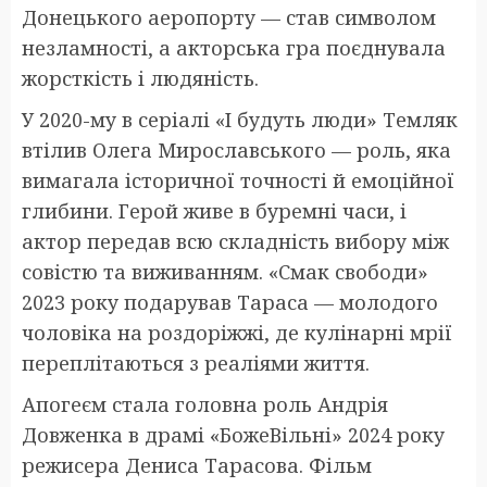
Донецького аеропорту — став символом
незламності, а акторська гра поєднувала
жорсткість і людяність.
У 2020-му в серіалі «І будуть люди» Темляк
втілив Олега Мирославського — роль, яка
вимагала історичної точності й емоційної
глибини. Герой живе в буремні часи, і
актор передав всю складність вибору між
совістю та виживанням. «Смак свободи»
2023 року подарував Тараса — молодого
чоловіка на роздоріжжі, де кулінарні мрії
переплітаються з реаліями життя.
Апогеєм стала головна роль Андрія
Довженка в драмі «БожеВільні» 2024 року
режисера Дениса Тарасова. Фільм