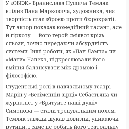
У «ОБЕЖ» Бранислава Нушича Темляк
втілив Пана Марковича, художника, чия
творчість стає зброєю проти бюрократії.
Тут актор показав комедійний талант, але
й гіркоту — його герой сміявся крізь
сльози, точно передаючи абсурдність
системи. Інші роботи, як «Пан Лампа» чи
«Мати» Чапека, підкреслювали його
вміння балансувати між драмою і
філософією.
Студентські ролі в навчальному театрі —
Марін у «Безіменній зірці» Себастьяна чи
журналіст у «Врятуйте наші душі»
Симонова — стали тренувальним полем.
Темляк завжди шукав новизни, уникаючи
рутини, і саме це робить його театральну