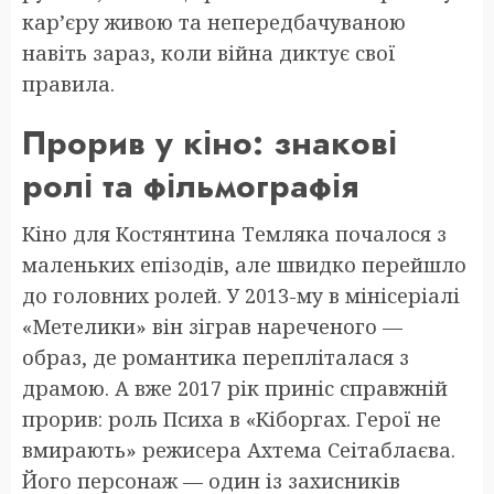
кар’єру живою та непередбачуваною
навіть зараз, коли війна диктує свої
правила.
Прорив у кіно: знакові
ролі та фільмографія
Кіно для Костянтина Темляка почалося з
маленьких епізодів, але швидко перейшло
до головних ролей. У 2013-му в мінісеріалі
«Метелики» він зіграв нареченого —
образ, де романтика перепліталася з
драмою. А вже 2017 рік приніс справжній
прорив: роль Психа в «Кіборгах. Герої не
вмирають» режисера Ахтема Сеітаблаєва.
Його персонаж — один із захисників