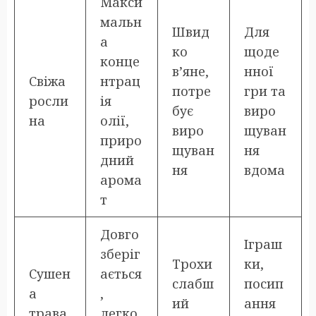
Макси
мальн
Швид
Для
а
ко
щоде
конце
в’яне,
нної
Свіжа
нтрац
потре
гри та
росли
ія
бує
виро
на
олії,
виро
щуван
приро
щуван
ня
дний
ня
вдома
арома
т
Довго
Іграш
зберіг
Трохи
ки,
Сушен
ається
слабш
посип
а
,
ий
ання
трава
легко