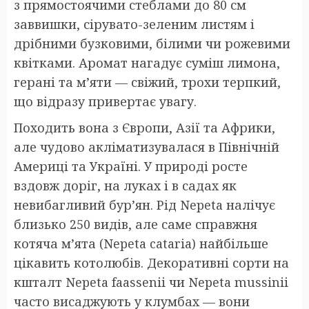
з прямостоячими стеблами до 80 см
заввишки, сірувато-зеленим листям і
дрібними бузковими, білими чи рожевими
квітками. Аромат нагадує суміш лимона,
герані та м’яти — свіжий, трохи терпкий,
що відразу привертає увагу.
Походить вона з Європи, Азії та Африки,
але чудово акліматизувалася в Північній
Америці та Україні. У природі росте
вздовж доріг, на луках і в садах як
невибагливий бур’ян. Рід Nepeta налічує
близько 250 видів, але саме справжня
котяча м’ята (Nepeta cataria) найбільше
цікавить котолюбів. Декоративні сорти на
кшталт Nepeta faassenii чи Nepeta mussinii
часто висаджують у клумбах — вони