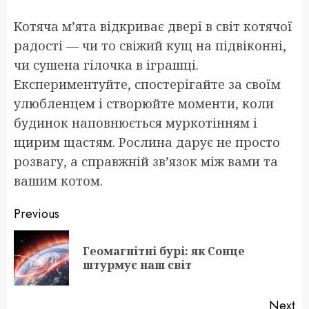
Котяча м’ята відкриває двері в світ котячої
радості — чи то свіжий кущ на підвіконні,
чи сушена гілочка в іграшці.
Експериментуйте, спостерігайте за своїм
улюбленцем і створюйте моменти, коли
будинок наповнюється муркотінням і
щирим щастям. Рослина дарує не просто
розвагу, а справжній зв’язок між вами та
вашим котом.
Post
Previous
navigation
Геомагнітні бурі: як Сонце
Pr
штурмує наш світ
po
Next