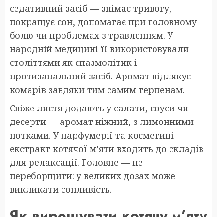
седативний засіб — знімає тривогу,
покращує сон, допомагає при головному
болю чи проблемах з травленням. У
народній медицині її використовували
століттями як спазмолітик і
протизапальний засіб. Аромат відлякує
комарів завдяки тим самим терпенам.
Свіже листя додають у салати, соуси чи
десерти — аромат ніжний, з лимонними
нотками. У парфумерії та косметиці
екстракт котячої м’яти входить до складів
для релаксації. Головне — не
переборщити: у великих дозах може
викликати сонливість.
Як вирощувати котячу м’яту