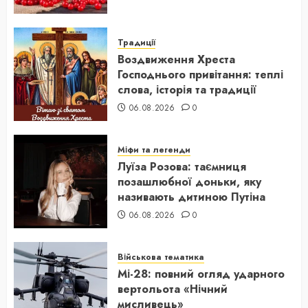
Традиції
Воздвиження Хреста
Господнього привітання: теплі
слова, історія та традиції
06.08.2026
0
Міфи та легенди
Луїза Розова: таємниця
позашлюбної доньки, яку
називають дитиною Путіна
06.08.2026
0
Військова тематика
Мі-28: повний огляд ударного
вертольота «Нічний
мисливець»