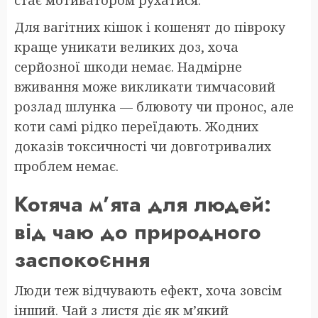
стає мотиватором рухатися.
Для вагітних кішок і кошенят до півроку
краще уникати великих доз, хоча
серйозної шкоди немає. Надмірне
вживання може викликати тимчасовий
розлад шлунка — блювоту чи пронос, але
коти самі рідко переїдають. Жодних
доказів токсичності чи довготривалих
проблем немає.
Котяча м’ята для людей:
від чаю до природного
заспокоєння
Люди теж відчувають ефект, хоча зовсім
інший. Чай з листя діє як м’який