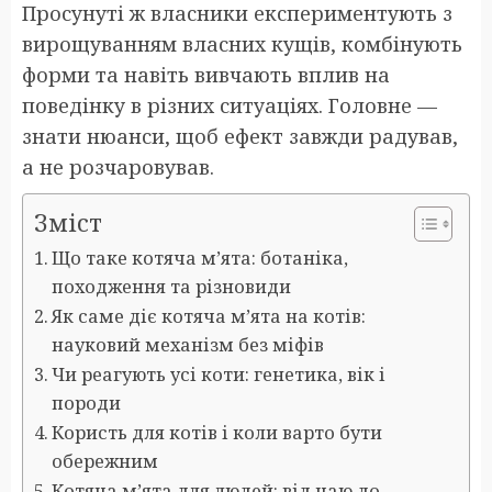
Просунуті ж власники експериментують з
вирощуванням власних кущів, комбінують
форми та навіть вивчають вплив на
поведінку в різних ситуаціях. Головне —
знати нюанси, щоб ефект завжди радував,
а не розчаровував.
Зміст
Що таке котяча м’ята: ботаніка,
походження та різновиди
Як саме діє котяча м’ята на котів:
науковий механізм без міфів
Чи реагують усі коти: генетика, вік і
породи
Користь для котів і коли варто бути
обережним
Котяча м’ята для людей: від чаю до