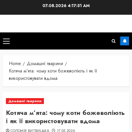
Skip
07.08.2026
4:17:53 AM
to
content
Primary
Menu
Home
Домашні тварини
Котяча м’ята: чому коти божеволіють і як її
використовувати вдома
Домашні тварини
Котяча м’ята: чому коти божеволіють
і як її використовувати вдома
СОЛОМІЯ ВИТВИЦЬКА
17.05.2026