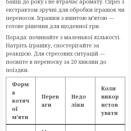
банці до року і не втрачає аромату. Спреї з
екстрактом зручні для обробки іграшок чи
переносок. Іграшки з вшитою м’ятою —
готове рішення для щоденної гри.
Порада: починайте з маленької кількості.
Натріть іграшку, спостерігайте за
реакцією. Для стресових ситуацій —
посипте в переноску за 20 хвилин до
поїздки.
Форм
Коли
а
Перев
Недо
викор
котяч
аги
ліки
истов
ої
увати
м’яти