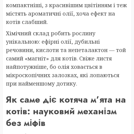
компактніші, з красивішим цвітінням і теж
містять ароматичні олії, хоча ефект на
котів слабший.
Хімічний склад робить рослину
унікальною: ефірні олії, дубильні
речовини, кислоти та непеталактон — той
самий «магніт» для котів. Свіже листя
найпотужніше, бо олія ховається в
мікроскопічних залозках, які лопаються
при найменшому дотику.
Як саме діє котяча м’ята на
котів: науковий механізм
без міфів