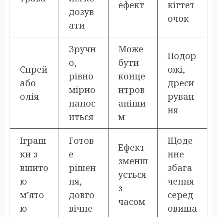
ефект
кігтет
дозув
очок
ати
Зручн
Може
Подор
о,
бути
Спрей
ожі,
рівно
конце
або
дреси
мірно
нтров
олія
руван
нанос
аніши
ня
иться
м
Іграш
Готов
Щоде
Ефект
ки з
е
нне
зменш
вшито
рішен
збага
ується
ю
ня,
чення
з
м’ято
довго
серед
часом
ю
вічне
овища