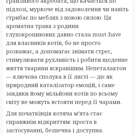
грайливого акробата, що качається по
підлозі, муркоче від задоволення чи навіть
стрибає по меблях з новою силою. Ця
ароматна трава з родини
глухокропивових давно стала must-have
для власників котів, бо не просто
розважає, а допомагає знімати стрес,
стимулювати рухливість і робити щоденне
життя тварини яскравішим. Непеталактон
— ключова сполука в її листі — діє як
природний каталізатор емоцій, і саме
завдяки йому мільйони котів по всьому
світу не можуть встояти перед її чарами.
Для початківців котяча м’ята стає
справжнім відкриттям: проста в
застосуванні, безпечна і доступна.