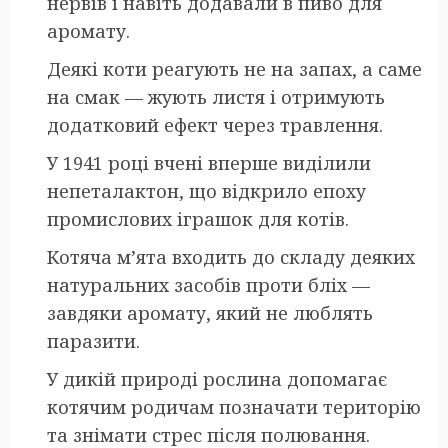
нервів і навіть додавали в пиво для
аромату.
Деякі коти реагують не на запах, а саме
на смак — жують листя і отримують
додатковий ефект через травлення.
У 1941 році вчені вперше виділили
непеталактон, що відкрило епоху
промислових іграшок для котів.
Котяча м’ята входить до складу деяких
натуральних засобів проти бліх —
завдяки аромату, який не люблять
паразити.
У дикій природі рослина допомагає
котячим родичам позначати територію
та знімати стрес після полювання.