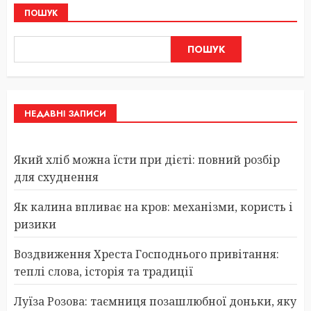
ПОШУК
ПОШУК
НЕДАВНІ ЗАПИСИ
Який хліб можна їсти при дієті: повний розбір
для схуднення
Як калина впливає на кров: механізми, користь і
ризики
Воздвиження Хреста Господнього привітання:
теплі слова, історія та традиції
Луїза Розова: таємниця позашлюбної доньки, яку