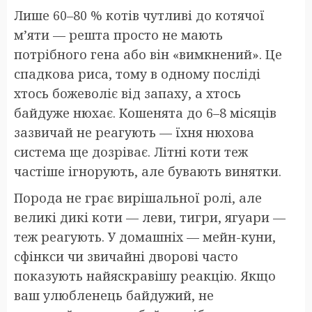
Лише 60–80 % котів чутливі до котячої
м’яти — решта просто не мають
потрібного гена або він «вимкнений». Це
спадкова риса, тому в одному посліді
хтось божеволіє від запаху, а хтось
байдуже нюхає. Кошенята до 6–8 місяців
зазвичай не реагують — їхня нюхова
система ще дозріває. Літні коти теж
частіше ігнорують, але бувають винятки.
Порода не грає вирішальної ролі, але
великі дикі коти — леви, тигри, ягуари —
теж реагують. У домашніх — мейн-куни,
сфінкси чи звичайні дворові часто
показують найяскравішу реакцію. Якщо
ваш улюбленець байдужий, не