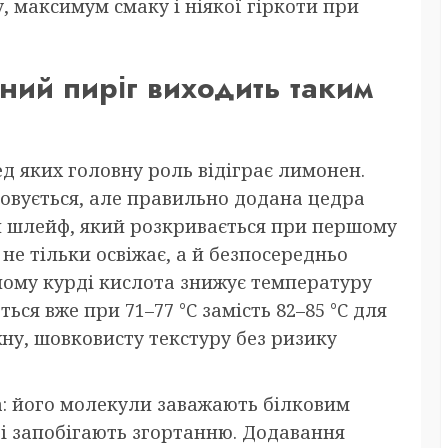
, максимум смаку і ніякої гіркоти при
ний пиріг виходить таким
ед яких головну роль відіграє лимонен.
овується, але правильно додана цедра
 шлейф, який розкривається при першому
а не тільки освіжає, а й безпосередньо
ному курді кислота знижує температуру
ься вже при 71–77 °C замість 82–85 °C для
жну, шовковисту текстуру без ризику
: його молекули заважають білковим
і запобігають згортанню. Додавання