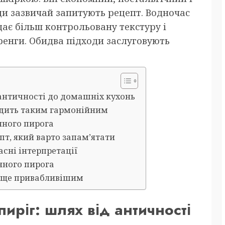
ди зазвичай запитують рецепт. Водночас
ає більш контрольовану текстуру і
ренги. Обидва підходи заслуговують
 античності до домашніх кухонь
одить таким гармонійним
нного пирога
т, який варто запам’ятати
асні інтерпретації
нного пирога
рт ще привабливішим
иріг: шлях від античності