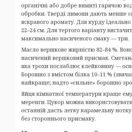
органічні або добре вимиті гарячою во
обробки. Тверді лимони дають менше со
яскравого аромату. Для курду ідеальн
22–24 см. Для тертого варіанту вистачи
максимально насиченого смаку — три.
Масло вершкове жирністю 82–84 %. Воно 
насичений вершковий присмак. Сметана 
яка трохи послаблює клейковину — осн
Борошно з вмістом білка 10–11 % (звич
найкраще; надто «сильне» борошно зро
Яйця кімнатної температури краще емул
меренги. Цукор можна використовуват
останній дасть легку карамельну нотку
без стороннього присмаку.