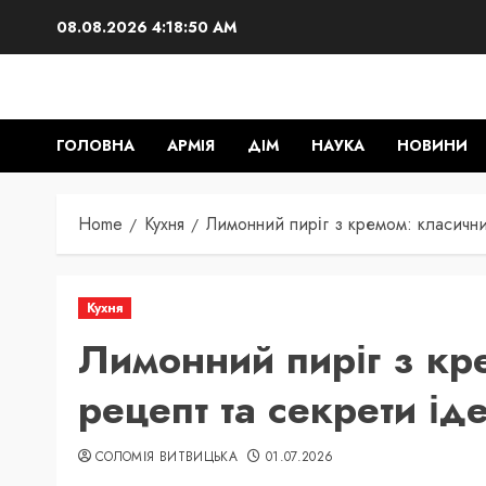
Skip
08.08.2026
4:18:51 AM
to
content
ГОЛОВНА
АРМІЯ
ДІМ
НАУКА
НОВИНИ
Home
Кухня
Лимонний пиріг з кремом: класични
Кухня
Лимонний пиріг з кр
рецепт та секрети ід
СОЛОМІЯ ВИТВИЦЬКА
01.07.2026