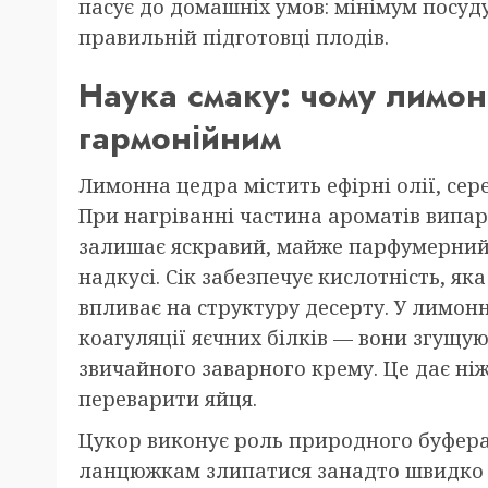
пасує до домашніх умов: мінімум посуду
правильній підготовці плодів.
Наука смаку: чому лимон
гармонійним
Лимонна цедра містить ефірні олії, сер
При нагріванні частина ароматів випар
залишає яскравий, майже парфумерний
надкусі. Сік забезпечує кислотність, як
впливає на структуру десерту. У лимон
коагуляції яєчних білків — вони згущуют
звичайного заварного крему. Це дає ні
переварити яйця.
Цукор виконує роль природного буфера
ланцюжкам злипатися занадто швидко 