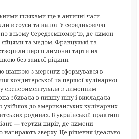
ьними шляхами ще в античні часи.
али в соуси та напої. У середньовіччі
 по всьому Середземномор’ю, де лимон
 яйцями та медом. Французькі та
ь створили перші лимонні тарти на
инкою без зайвої рідини.
ю шапкою з меренги сформувався в
ниця кондитерської та першої кулінарної
оу експериментувала з лимонним
она збивала в пишну піну і викладала
дко увійшов до американських кулінарних
нтських родинах. В українській практиці
іант — тертий пиріг, де лимони
то натирають зверху. Це рішення ідеально