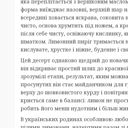
яка переплітається з вершковим маслом
форма виїжджає назовні, верхній шар на
всередині ховається яскрава, соковита
чисто, основа хрумтить під ножем, а к
після себе чисту, освіжаючу кислинку, 
шматком. Лимонний пиріг тримається на
кислувате, хрустке і ніжне, буденне і с
Цей десерт однаково щедрий до новачкі
він відкриває простий шлях до красиво
зрозумілі етапи, результат, яким можн
просунутих він стає майданчиком для г
верху до шовковистого курду і повітрян
криється саме в балансі: лимон не прост
робить його менш нудотним і більш жив
В українських родинах особливою любов
цілими лимонами, натертими разом зі ш