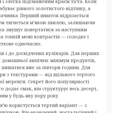
 і злегка підсмаженим краєм тіста. Коли
буває рівного золотистого відтінку, а
 начинка. Перший шматок відрізається
рем тягнеться м’якою хвилею, залишаючи
яка змушує повертатися за наступним
 тонкій межі контрастів — солодке і
вяткове одночасно.
в і до досвідчених кулінарів. Для перших
ї домашньої випічки: мінімум продуктів,
а пишатися вже за півтори години. Для
ри з текстурами — від щільного тертого
ої меренги. Секрет його популярності
о додає смак, він структурує весь десерт,
им у будь-яку пору року.
’ю користується тертий варіант — з
кіркою. Він економний, ностальгічний і