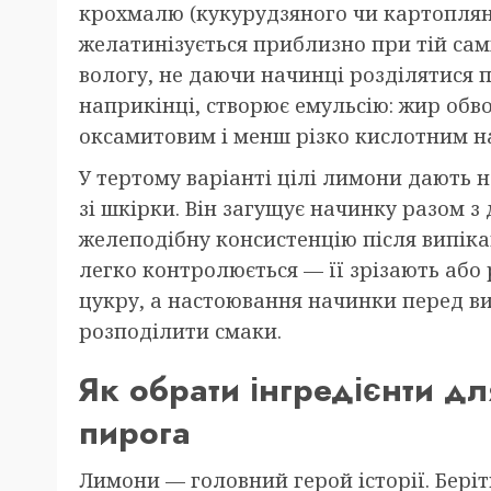
крохмалю (кукурудзяного чи картопляно
желатинізується приблизно при тій самі
вологу, не даючи начинці розділятися 
наприкінці, створює емульсію: жир обв
оксамитовим і менш різко кислотним н
У тертому варіанті цілі лимони дають н
зі шкірки. Він загущує начинку разом 
желеподібну консистенцію після випікан
легко контролюється — її зрізають або
цукру, а настоювання начинки перед в
розподілити смаки.
Як обрати інгредієнти д
пирога
Лимони — головний герой історії. Бері