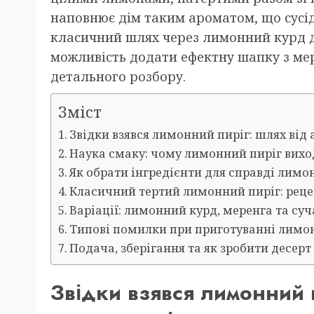
наповнює дім таким ароматом, що сусі
класичний шлях через лимонний курд д
можливість додати ефектну шапку з ме
детального розбору.
Зміст
Звідки взявся лимонний пиріг: шлях від
Наука смаку: чому лимонний пиріг вих
Як обрати інгредієнти для справді лимо
Класичний тертий лимонний пиріг: рецеп
Варіації: лимонний курд, меренга та суч
Типові помилки при приготуванні лимо
Подача, зберігання та як зробити десе
Звідки взявся лимонний п