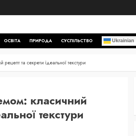
ОСВІТА
ПРИРОДА
СУСПІЛЬСТВО
Ukrainian
й рецепт та секрети ідеальної текстури
емом: класичний
еальної текстури