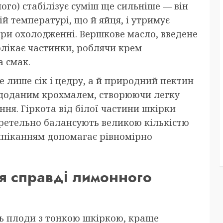
го) стабілізує суміш ще сильніше — він
й температурі, що й яйця, і утримує
при охолодженні. Вершкове масло, введене
олікає частинки, роблячи крем
а смак.
е лише сік і цедру, а й природний пектин
з доданим крохмалем, створюючи легку
ня. Гіркота від білої частини шкірки
 ретельно балансують великою кількістю
ипіканням допомагає рівномірно
ля справді лимонного
ть плоди з тонкою шкіркою, краще