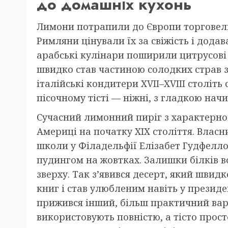
до домашніх кухонь
Лимони потрапили до Європи торговел
Римляни цінували їх за свіжість і додав
арабські кулінари поширили цитрусові
швидко став частиною солодких страв з
італійські кондитери XVII–XVIII століт
пісочному тісті — ніжні, з гладкою нач
Сучасний лимонний пиріг з характерно
Америці на початку XIX століття. Влас
школи у Філадельфії Елізабет Гудфелл
пудингом на жовтках. Залишки білків в
зверху. Так з’явився десерт, який шви
книг і став улюбленим навіть у президе
прижився інший, більш практичний вар
використовують повністю, а тісто прос