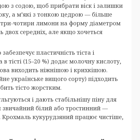
дою з содою, щоб прибрати віск і залишки
ку, а м’які з тонкою цедрою — більше
о три-чотири лимони на форму діаметром
ть двох середніх, але якщо хочеться
забезпечує пластичність тіста і
в тісті (15–20 %) додає молочну кислоту,
ова виходить ніжнішою і крихкішою.
айне українське вищого сорту) підходить
бить тісто жорстким.
ьгуються і дають стабільнішу піну для
и звичайний білий або тростинний —
. Крохмаль кукурудзяний працює чистіше,