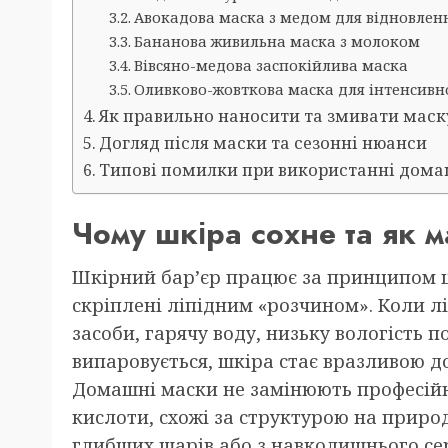
Авокадова маска з медом для відновленн
Бананова живильна маска з молоком
Вівсяно-медова заспокійлива маска
Оливково-жовткова маска для інтенсивн
Як правильно наносити та змивати маск
Догляд після маски та сезонні нюанси
Типові помилки при використанні домаш
Чому шкіра сохне та як 
Шкірний бар’єр працює за принципом ц
скріплені ліпідним «розчином». Коли лі
засоби, гарячу воду, низьку вологість п
випаровується, шкіра стає вразливою д
Домашні маски не замінюють професійн
кислоти, схожі за структурою на природ
глибших шарів або з навколишнього се