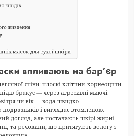
я ліпідів
ого живлення
у
ніх масок для сухої шкіри
маски впливають на бар’єр
егляної стіни: плоскі клітини-корнеоцити
підів бракує — через агресивні миючі
овітря чи вік — вода швидко
о подразників і виглядає втомленою.
ий догляд, але постачають шкірі жирні
ні, та речовини, що притягують вологу з
редовища.