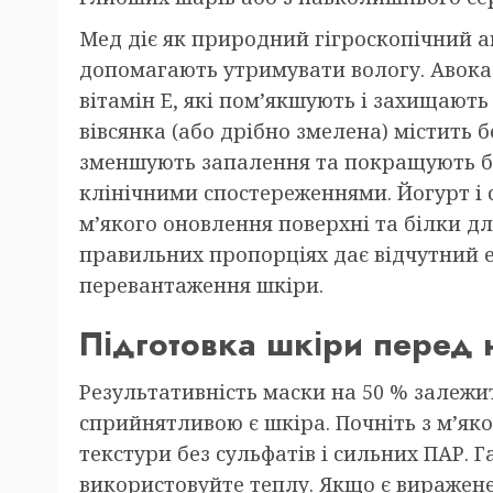
Мед діє як природний гігроскопічний 
допомагають утримувати вологу. Авока
вітамін E, які пом’якшують і захищають
вівсянка (або дрібно змелена) містить
зменшують запалення та покращують б
клінічними спостереженнями. Йогурт і
м’якого оновлення поверхні та білки д
правильних пропорціях дає відчутний е
перевантаження шкіри.
Підготовка шкіри перед
Результативність маски на 50 % залежит
сприйнятливою є шкіра. Почніть з м’як
текстури без сульфатів і сильних ПАР. Г
використовуйте теплу. Якщо є виражене