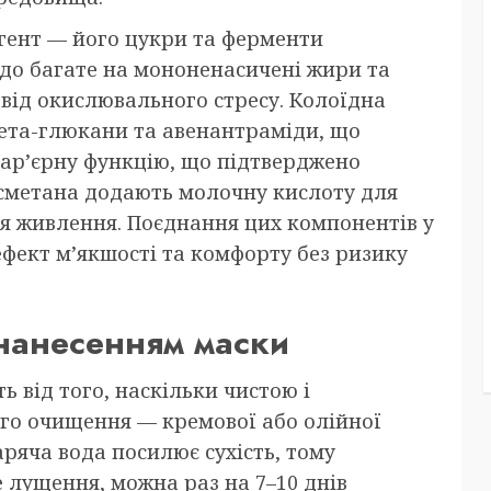
агент — його цукри та ферменти
до багате на мононенасичені жири та
 від окислювального стресу. Колоїдна
 бета-глюкани та авенантраміди, що
ар’єрну функцію, що підтверджено
 сметана додають молочну кислоту для
ля живлення. Поєднання цих компонентів у
фект м’якшості та комфорту без ризику
 нанесенням маски
ь від того, наскільки чистою і
ого очищення — кремової або олійної
аряча вода посилює сухість, тому
 лущення, можна раз на 7–10 днів