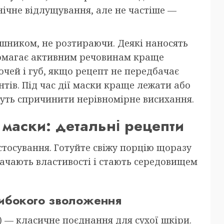
нічне відлущування, але не частіше —
шником, не розтираючи. Деякі наносять
помагає активним речовинам краще
очей і губ, якщо рецепт не передбачає
ів. Під час дії маски краще лежати або
жуть спричинити нерівномірне висихання.
маски: детальні рецепти
тосування. Готуйте свіжу порцію щоразу
чають властивості і стають середовищем
либокого зволоження
) — класичне поєднання для сухої шкіри.