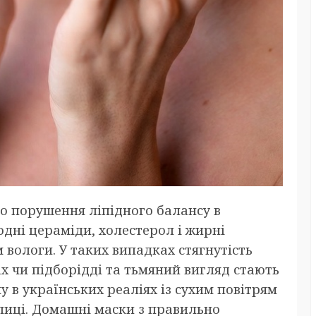
ро порушення ліпідного балансу в
дні цераміди, холестерол і жирні
 вологи. У таких випадках стягнутість
ах чи підборідді та тьмяний вигляд стають
 в українських реаліях із сухим повітрям
лиці. Домашні маски з правильно