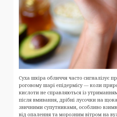
Суха шкіра обличчя часто сигналізує п
роговому шарі епідермісу — коли приро
кислоти не справляються із утриманням
після вмивання, дрібні лусочки на щок
звичними супутниками, особливо взимку
від опалення та морозним вітром на ву