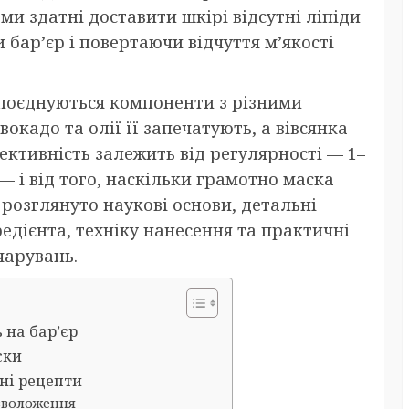
и здатні доставити шкірі відсутні ліпіди
 бар’єр і повертаючи відчуття м’якості
 поєднуються компоненти з різними
вокадо та олії її запечатують, а вівсянка
ективність залежить від регулярності — 1–
— і від того, наскільки грамотно маска
 розглянуто наукові основи, детальні
едієнта, техніку нанесення та практичні
чарувань.
 на бар’єр
ски
ні рецепти
зволоження