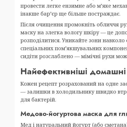
провести легке ензимне або м’яке меха
інакше бар’єр ще більше постраждає.
Після очищення промокніть обличчя ру
маску на злегка вологу шкіру — це до
розподілитися. Уникайте зони навколо 
спеціальних пом’якшувальних компонент
сидіти розслаблено — мімічні рухи мо
Найефективніші домашні 
Кожен рецепт розрахований на одне зас
— залишки в холодильнику швидко втра
для бактерій.
Медово-йогуртова маска для г
Мед і натуральний йогурт (або сметана