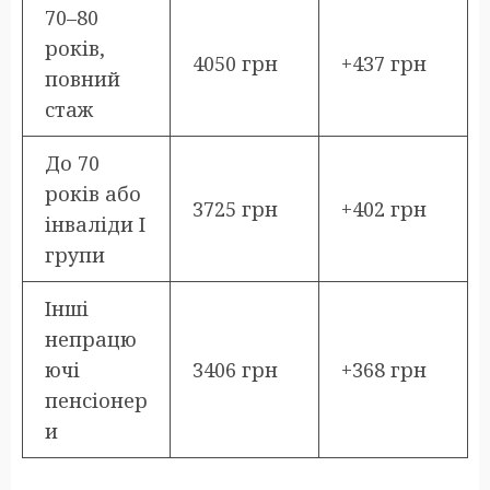
70–80
років,
4050 грн
+437 грн
повний
стаж
До 70
років або
3725 грн
+402 грн
інваліди І
групи
Інші
непрацю
ючі
3406 грн
+368 грн
пенсіонер
и