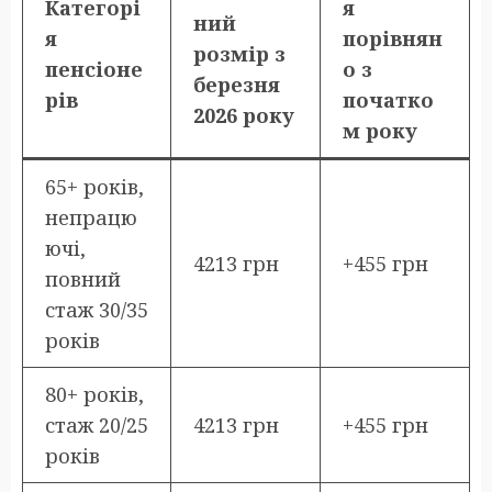
Категорі
я
ний
я
порівнян
розмір з
пенсіоне
о з
березня
рів
початко
2026 року
м року
65+ років,
непрацю
ючі,
4213 грн
+455 грн
повний
стаж 30/35
років
80+ років,
стаж 20/25
4213 грн
+455 грн
років