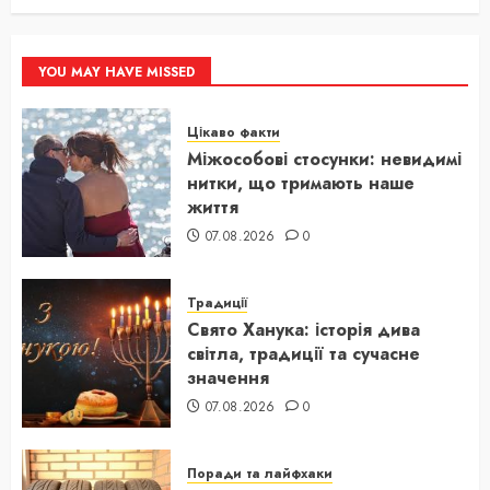
YOU MAY HAVE MISSED
Цікаво факти
Міжособові стосунки: невидимі
нитки, що тримають наше
життя
07.08.2026
0
Традиції
Свято Ханука: історія дива
світла, традиції та сучасне
значення
07.08.2026
0
Поради та лайфхаки