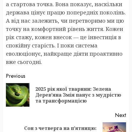
а стартова точка. Вона показує, наскільки
держава цінує працю попередніх поколінь.
А від нас залежить, чи перетворимо ми цю
точку на комфортний рівень життя. Кожен
рік стажу, кожен внесок — це інвестиція в
спокійну старість. І поки система
еволюціонує, найкраще діяти проактивно
вже сьогодні.
Post
Previous
navigation
2025 рік якої тварини: Зелена
Pr
Дерев’яна Змія панує з мудрістю
po
та трансформацією
Next
Сон з четверга на п’ятницю: