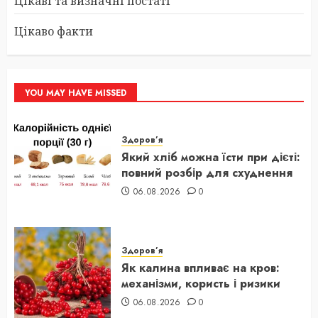
Цікаві та визначні постаті
Цікаво факти
YOU MAY HAVE MISSED
Здоров’я
Який хліб можна їсти при дієті:
повний розбір для схуднення
06.08.2026
0
Здоров’я
Як калина впливає на кров:
механізми, користь і ризики
06.08.2026
0