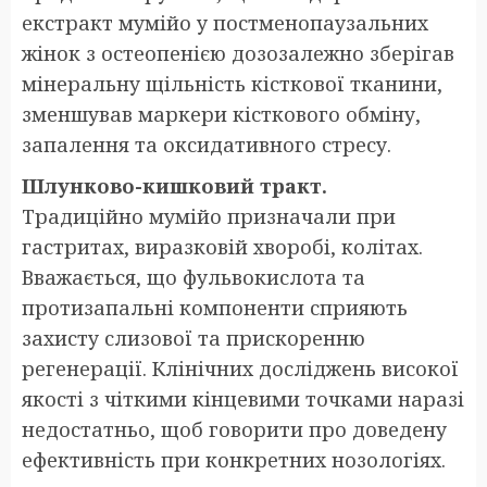
екстракт мумійо у постменопаузальних
жінок з остеопенією дозозалежно зберігав
мінеральну щільність кісткової тканини,
зменшував маркери кісткового обміну,
запалення та оксидативного стресу.
Шлунково-кишковий тракт.
Традиційно мумійо призначали при
гастритах, виразковій хворобі, колітах.
Вважається, що фульвокислота та
протизапальні компоненти сприяють
захисту слизової та прискоренню
регенерації. Клінічних досліджень високої
якості з чіткими кінцевими точками наразі
недостатньо, щоб говорити про доведену
ефективність при конкретних нозологіях.