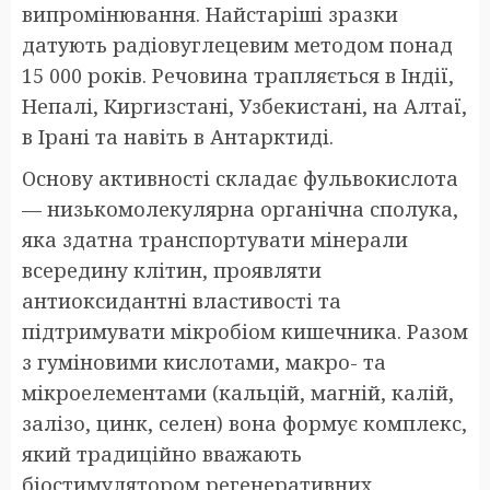
випромінювання. Найстаріші зразки
датують радіовуглецевим методом понад
15 000 років. Речовина трапляється в Індії,
Непалі, Киргизстані, Узбекистані, на Алтаї,
в Ірані та навіть в Антарктиді.
Основу активності складає фульвокислота
— низькомолекулярна органічна сполука,
яка здатна транспортувати мінерали
всередину клітин, проявляти
антиоксидантні властивості та
підтримувати мікробіом кишечника. Разом
з гуміновими кислотами, макро- та
мікроелементами (кальцій, магній, калій,
залізо, цинк, селен) вона формує комплекс,
який традиційно вважають
біостимулятором регенеративних