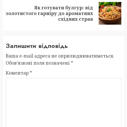
Як готувати булгур: від
Next
золотистого гарніру до ароматних
post:
східних страв
Залишити відповідь
Ваша e-mail адреса не оприлюднюватиметься.
Обов’язкові поля позначені
*
Коментар
*