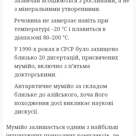
зазвичай асоціюються з рослинами, а не
з мінеральними утвореннями.
Речовина не замерзає навіть при
температурі –20 °C і плавиться в
діапазоні 80–200 °C.
У 1990-х роках в СРСР було захищено
близько 20 дисертацій, присвячених
мумійо, включно з п’ятьма
докторськими.
Антарктичне мумійо за складом
близьке до азійського, хоча його
походження досі викликає наукові
дискусії.
Мумійо залишається одним з найбільш
інтригуючих природних комплексів, де