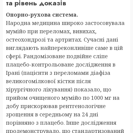
та рівень доказів
Опорно-рухова система.
Народна медицина широко застосовувала
мумійо при переломах, вивихах,
остеохондрозі та артритах. Сучасні дані
виглядають найпереконливіше саме в цій
сфері. Рандомізоване подвійне сліпе
плацебо-контрольоване дослідження в
Ірані (пацієнти з переломами діафіза
великогомілкової кістки після
хірургічного лікування) показало, що
прийом очищеного мумійо по 1000 мг на
добу прискорював рентгенологічне
зрощення в середньому на 24 дні
порівняно з плацебо. Інше дослідження
продемонструвало, що стандартизований