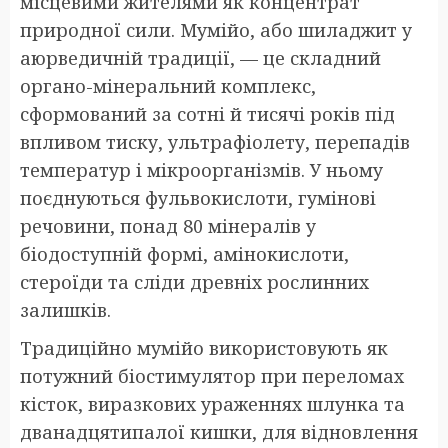
місцевими жителями як концентрат
природної сили. Мумійо, або шиладжит у
аюрведичній традиції, — це складний
органо-мінеральний комплекс,
сформований за сотні й тисячі років під
впливом тиску, ультрафіолету, перепадів
температур і мікроорганізмів. У ньому
поєднуються фульвокислоти, гумінові
речовини, понад 80 мінералів у
біодоступній формі, амінокислоти,
стероїди та сліди древніх рослинних
залишків.
Традиційно мумійо використовують як
потужний біостимулятор при переломах
кісток, виразкових ураженнях шлунка та
дванадцятипалої кишки, для відновлення