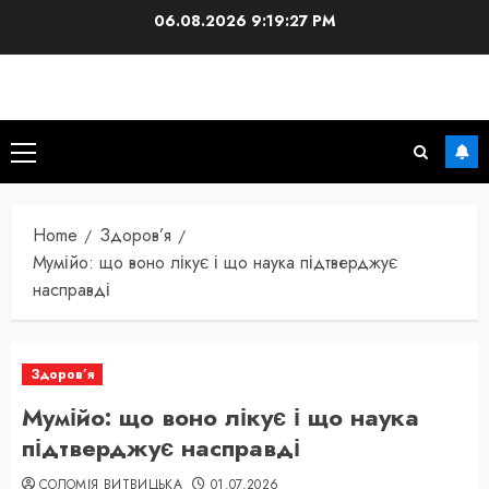
Skip
06.08.2026
9:19:28 PM
to
content
Primary
Menu
Home
Здоров’я
Мумійо: що воно лікує і що наука підтверджує
насправді
Здоров’я
Мумійо: що воно лікує і що наука
підтверджує насправді
СОЛОМІЯ ВИТВИЦЬКА
01.07.2026