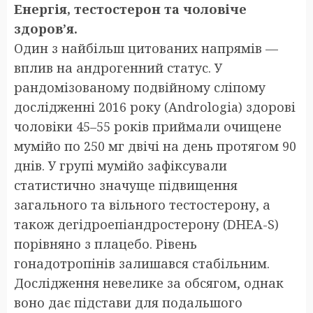
Енергія, тестостерон та чоловіче
здоров’я.
Один з найбільш цитованих напрямів —
вплив на андрогенний статус. У
рандомізованому подвійному сліпому
дослідженні 2016 року (Andrologia) здорові
чоловіки 45–55 років приймали очищене
мумійо по 250 мг двічі на день протягом 90
днів. У групі мумійо зафіксували
статистично значуще підвищення
загального та вільного тестостерону, а
також дегідроепіандростерону (DHEA-S)
порівняно з плацебо. Рівень
гонадотропінів залишався стабільним.
Дослідження невелике за обсягом, однак
воно дає підстави для подальшого