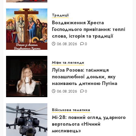
Традиції
Воздвиження Хреста
Господнього привітання: теплі
слова, історія та традиції
06.08.2026
0
Міфи та легенди
Луїза Розова: таємниця
позашлюбної доньки, яку
називають дитиною Путіна
06.08.2026
0
Військова тематика
Мі-28: повний огляд ударного
вертольота «Нічний
мисливець»