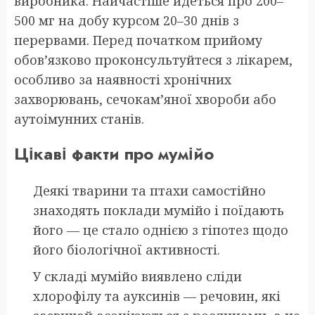
виробника. Найчастіше йдеться про 200–
500 мг на добу курсом 20–30 днів з
перервами. Перед початком прийому
обов’язково проконсультуйтеся з лікарем,
особливо за наявності хронічних
захворювань, сечокам’яної хвороби або
аутоімунних станів.
Цікаві факти про мумійо
Деякі тварини та птахи самостійно
знаходять поклади мумійо і поїдають
його — це стало однією з гіпотез щодо
його біологічної активності.
У складі мумійо виявлено сліди
хлорофілу та ауксинів — речовин, які