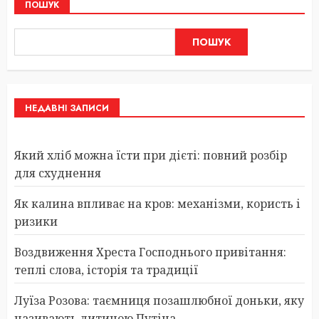
ПОШУК
ПОШУК
НЕДАВНІ ЗАПИСИ
Який хліб можна їсти при дієті: повний розбір
для схуднення
Як калина впливає на кров: механізми, користь і
ризики
Воздвиження Хреста Господнього привітання:
теплі слова, історія та традиції
Луїза Розова: таємниця позашлюбної доньки, яку
називають дитиною Путіна