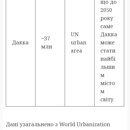
що до
2050
року
саме
UN
Дакка
~37
Дакка
urban
може
млн
area
стати
найбі
льши
м
місто
м
світу
Дані узагальнено з World Urbanization