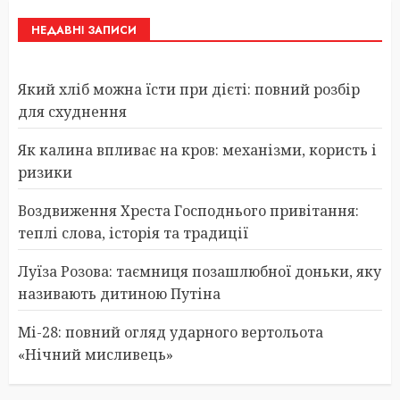
НЕДАВНІ ЗАПИСИ
Який хліб можна їсти при дієті: повний розбір
для схуднення
Як калина впливає на кров: механізми, користь і
ризики
Воздвиження Хреста Господнього привітання:
теплі слова, історія та традиції
Луїза Розова: таємниця позашлюбної доньки, яку
називають дитиною Путіна
Мі-28: повний огляд ударного вертольота
«Нічний мисливець»