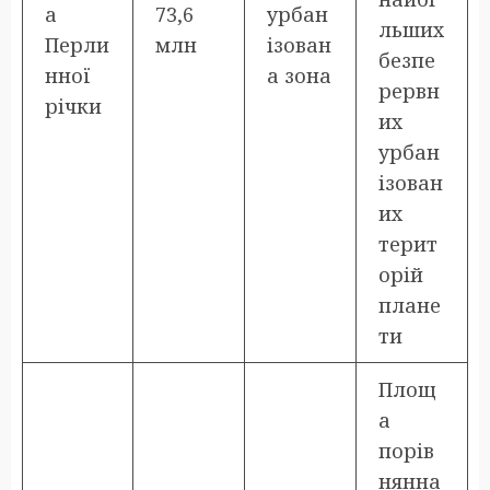
а
73,6
урбан
льших
Перли
млн
ізован
безпе
нної
а зона
рервн
річки
их
урбан
ізован
их
терит
орій
плане
ти
Площ
а
порів
нянна