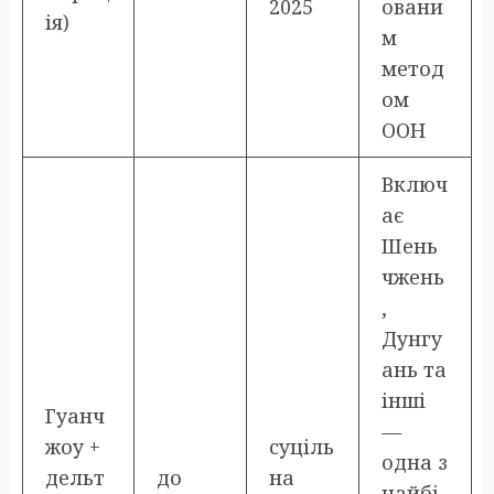
2025
овани
ія)
м
метод
ом
ООН
Включ
ає
Шень
чжень
,
Дунгу
ань та
інші
Гуанч
—
жоу +
суціль
одна з
дельт
до
на
найбі