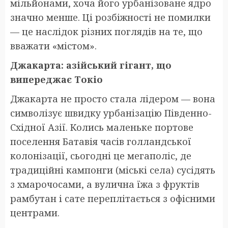
мільйонами, хоча його урбанізоване ядро
значно менше. Ці розбіжності не помилки
— це наслідок різних поглядів на те, що
вважати «містом».
Джакарта: азійський гігант, що
випереджає Токіо
Джакарта не просто стала лідером — вона
символізує швидку урбанізацію Південно-
Східної Азії. Колись маленьке портове
поселення Батавія часів голландської
колонізації, сьогодні це мегаполіс, де
традиційні кампонги (міські села) сусідять
з хмарочосами, а вулична їжа з фруктів
рамбутан і сате переплітається з офісними
центрами.