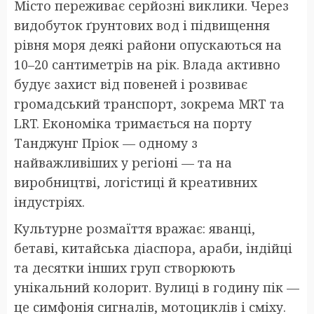
Місто переживає серйозні виклики. Через
видобуток ґрунтових вод і підвищення
рівня моря деякі райони опускаються на
10–20 сантиметрів на рік. Влада активно
будує захист від повеней і розвиває
громадський транспорт, зокрема MRT та
LRT. Економіка тримається на порту
Танджунг Пріок — одному з
найважливіших у регіоні — та на
виробництві, логістиці й креативних
індустріях.
Культурне розмаїття вражає: яванці,
бетаві, китайська діаспора, араби, індійці
та десятки інших груп створюють
унікальний колорит. Вулиці в годину пік —
це симфонія сигналів, мотоциклів і сміху.