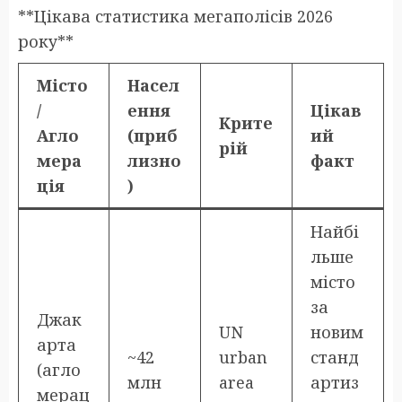
**Цікава статистика мегаполісів 2026
року**
Місто
Насел
/
ення
Цікав
Крите
Агло
(приб
ий
рій
мера
лизно
факт
ція
)
Найбі
льше
місто
за
Джак
UN
новим
арта
~42
urban
станд
(агло
млн
area
артиз
мерац