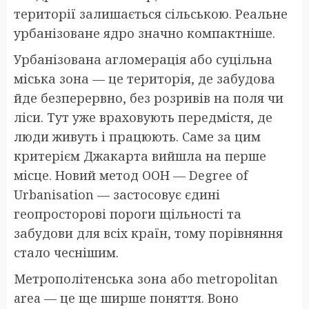
території залишається сільською. Реальне
урбанізоване ядро значно компактніше.
Урбанізована агломерація або суцільна
міська зона — це територія, де забудова
йде безперервно, без розривів на поля чи
ліси. Тут уже враховують передмістя, де
люди живуть і працюють. Саме за цим
критерієм Джакарта вийшла на перше
місце. Новий метод ООН — Degree of
Urbanisation — застосовує єдині
геопросторові пороги щільності та
забудови для всіх країн, тому порівняння
стало чеснішим.
Метрополітенська зона або metropolitan
area — це ще ширше поняття. Воно