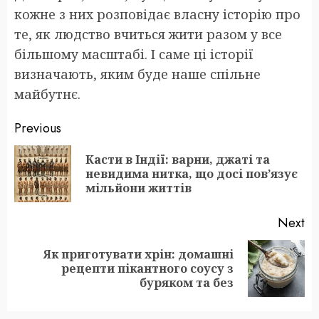
кожне з них розповідає власну історію про
те, як людство вчиться жити разом у все
більшому масштабі. І саме ці історії
визначають, яким буде наше спільне
майбутнє.
Post
Previous
navigation
Касти в Індії: варни, джаті та
Pr
невидима нитка, що досі пов’язує
po
мільйони життів
Next
Як приготувати хрін: домашні
Next
рецепти пікантного соусу з
post:
буряком та без