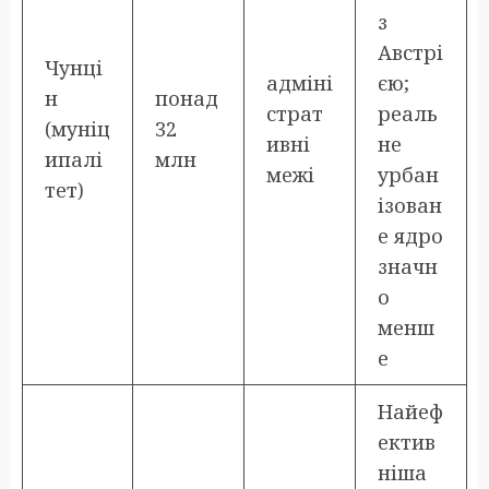
з
Австрі
Чунці
адміні
єю;
н
понад
страт
реаль
(муніц
32
ивні
не
ипалі
млн
межі
урбан
тет)
ізован
е ядро
значн
о
менш
е
Найеф
ектив
ніша