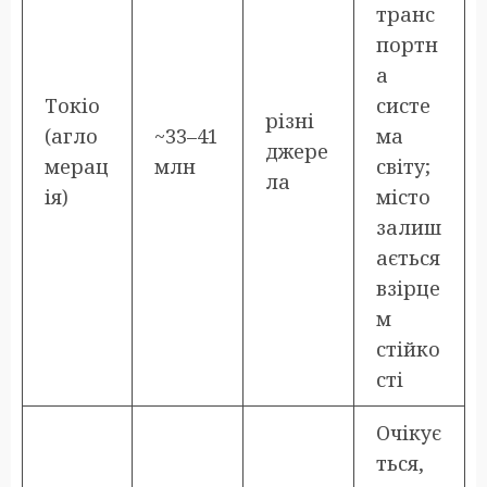
транс
портн
а
Токіо
систе
різні
(агло
~33–41
ма
джере
мерац
млн
світу;
ла
ія)
місто
залиш
ається
взірце
м
стійко
сті
Очікує
ться,