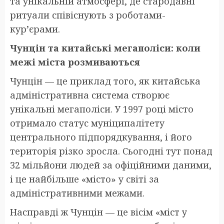
та унікальній атмосфері, де стародавні
ритуали співіснують з роботами-
кур’єрами.
Чунцін та китайські мегаполіси: коли
межі міста розмиваються
Чунцін — це приклад того, як китайська
адміністративна система створює
унікальні мегаполіси. У 1997 році місто
отримало статус муніципалітету
центрального підпорядкування, і його
територія різко зросла. Сьогодні тут понад
32 мільйони людей за офіційними даними,
і це найбільше «місто» у світі за
адміністративними межами.
Насправді ж Чунцін — це вісім «міст у