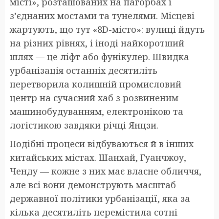
місті», розташованих на пагорбах і
з’єднаних мостами та тунелями. Місцеві
жартують, що тут «8D-місто»: вулиці йдуть
на різних рівнях, і іноді найкоротший
шлях — це ліфт або фунікулер. Швидка
урбанізація останніх десятиліть
перетворила колишній промисловий
центр на сучасний хаб з розвиненим
машинобудуванням, електронікою та
логістикою завдяки річці Янцзи.
Подібні процеси відбуваються й в інших
китайських містах. Шанхай, Гуанчжоу,
Ченду — кожне з них має власне обличчя,
але всі вони демонструють масштаб
державної політики урбанізації, яка за
кілька десятиліть перемістила сотні