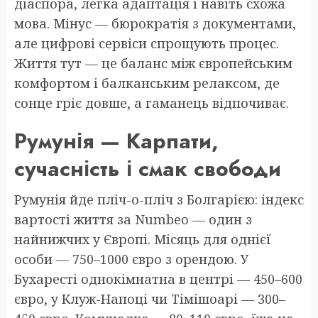
діаспора, легка адаптація і навіть схожа
мова. Мінус — бюрократія з документами,
але цифрові сервіси спрощують процес.
Життя тут — це баланс між європейським
комфортом і балканським релаксом, де
сонце гріє довше, а гаманець відпочиває.
Румунія — Карпати,
сучасність і смак свободи
Румунія йде пліч-о-пліч з Болгарією: індекс
вартості життя за Numbeo — один з
найнижчих у Європі. Місяць для однієї
особи — 750–1000 євро з орендою. У
Бухаресті однокімнатна в центрі — 450–600
євро, у Клуж-Напоці чи Тімішоарі — 300–