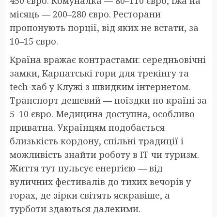
450 євро. Комуналка — 80–110 євро, їжа на
місяць — 200–280 євро. Ресторани
пропонують порції, від яких не встати, за
10–15 євро.
Країна вражає контрастами: середньовічні
замки, Карпатські гори для трекінгу та
tech-хаб у Клужі з швидким інтернетом.
Транспорт дешевий — поїздки по країні за
5–10 євро. Медицина доступна, особливо
приватна. Українцям подобається
близькість кордону, спільні традиції і
можливість знайти роботу в IT чи туризм.
Життя тут пульсує енергією — від
вуличних фестивалів до тихих вечорів у
горах, де зірки світять яскравіше, а
турботи здаються далекими.