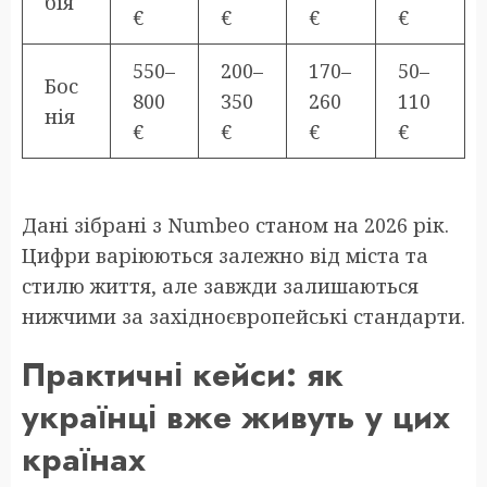
бія
€
€
€
€
550–
200–
170–
50–
Бос
800
350
260
110
нія
€
€
€
€
Дані зібрані з Numbeo станом на 2026 рік.
Цифри варіюються залежно від міста та
стилю життя, але завжди залишаються
нижчими за західноєвропейські стандарти.
Практичні кейси: як
українці вже живуть у цих
країнах