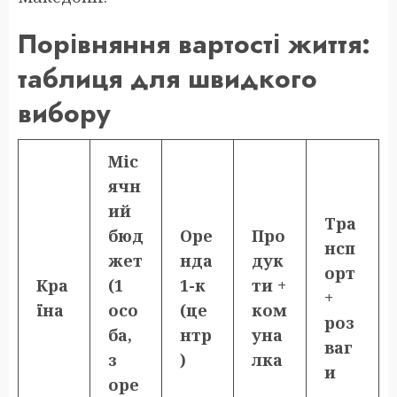
Порівняння вартості життя:
таблиця для швидкого
вибору
Міс
ячн
ий
Тра
бюд
Оре
Про
нсп
жет
нда
дук
орт
Кра
(1
1-к
ти +
+
їна
осо
(це
ком
роз
ба,
нтр
уна
ваг
з
)
лка
и
оре