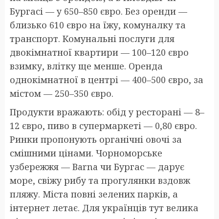
Бургасі — у 650–850 євро. Без оренди —
близько 610 євро на їжу, комуналку та
транспорт. Комунальні послуги для
двокімнатної квартири — 100–120 євро
взимку, влітку ще менше. Оренда
однокімнатної в центрі — 400–500 євро, за
містом — 250–350 євро.
Продукти вражають: обід у ресторані — 8–
12 євро, пиво в супермаркеті — 0,80 євро.
Ринки пропонують органічні овочі за
смішними цінами. Чорноморське
узбережжя — Вarna чи Бургас — дарує
море, свіжу рибу та прогулянки вздовж
пляжу. Міста повні зелених парків, а
інтернет летає. Для українців тут велика