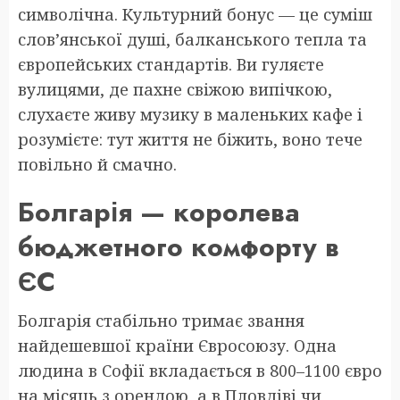
символічна. Культурний бонус — це суміш
слов’янської душі, балканського тепла та
європейських стандартів. Ви гуляєте
вулицями, де пахне свіжою випічкою,
слухаєте живу музику в маленьких кафе і
розумієте: тут життя не біжить, воно тече
повільно й смачно.
Болгарія — королева
бюджетного комфорту в
ЄС
Болгарія стабільно тримає звання
найдешевшої країни Євросоюзу. Одна
людина в Софії вкладається в 800–1100 євро
на місяць з орендою, а в Пловдіві чи