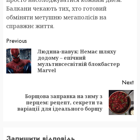
Балкани чекають тих, хто готовий
обміняти метушню мегаполісів на
справжнє життя.
Post
Previous
navigation
Людина-павук: Немає шляху
додому – епічний
Pr
мультивсесвітній блокбастер
po
Marvel
Next
Борщова заправка на зиму з
Next
перцем: рецепт, секрети та
post:
варіації для ідеального борщу
Залишити відповідь