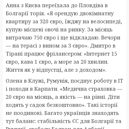
Анна з Києва переїхала до Пловдіва в
Болгарії торік. «Я орендую двокімнатну
квартиру за 320 євро, їжджу на велосипеді,
купую місцеві овочі на ринку. За місяць
витрачаю 750 євро і ще відкладаю. Вечори
— на терасі з вином за 3 євро». Дмитро в
Тірані працює фрілансером: «Інтернет 15
євро, кава 1 євро, а море за 20 хвилин.
Життя як у відпустці, але з доходом».
Олена в Клужі, Румунія, поєднує роботу в IT
і походи в Карпати. «Медична страховка —
20 євро на місяць, а якість — на рівні. Діти
ходять у садок безкоштовно». Такі історії
не поодинокі. Багато українців знаходять
тут баланс: стабільність ЄС для Болгарії та