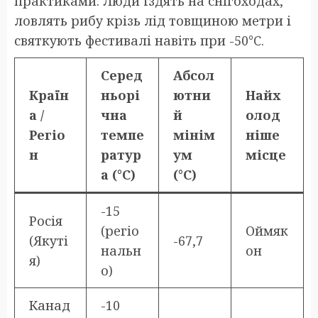
практиками. Люди їздять на снігоходах,
ловлять рибу крізь лід товщиною метри і
святкують фестивалі навіть при -50°C.
Серед
Абсол
Країн
ньорі
ютни
Найх
а /
чна
й
олод
Регіо
темпе
мінім
ніше
н
ратур
ум
місце
а (°C)
(°C)
-15
Росія
(регіо
Оймяк
(Якуті
-67,7
нальн
он
я)
о)
Канад
-10