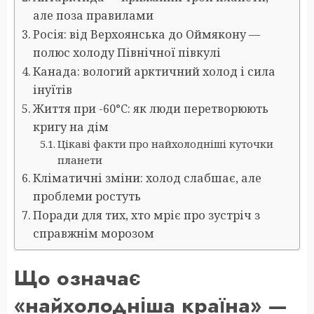
але поза правилами
Росія: від Верхоянська до Оймякону —
полюс холоду Північної півкулі
Канада: вологий арктичний холод і сила
інуїтів
Життя при -60°C: як люди перетворюють
кригу на дім
Цікаві факти про найхолодніші куточки
планети
Кліматичні зміни: холод слабшає, але
проблеми ростуть
Поради для тих, хто мріє про зустріч з
справжнім морозом
Що означає
«найхолодніша країна» —