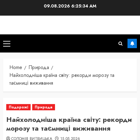
Skip
09.08.2026
6:25:35 AM
to
content
Primary
Menu
Home
Природа
Найхолодніша країна світу: рекорди морозу та
таємниці виживання
Подорожі
Природа
Найхолодніша країна світу: рекорди
морозу та таємниці виживання
СОЛОМІЯ ВИТВИЦЬКА
15.05.2026