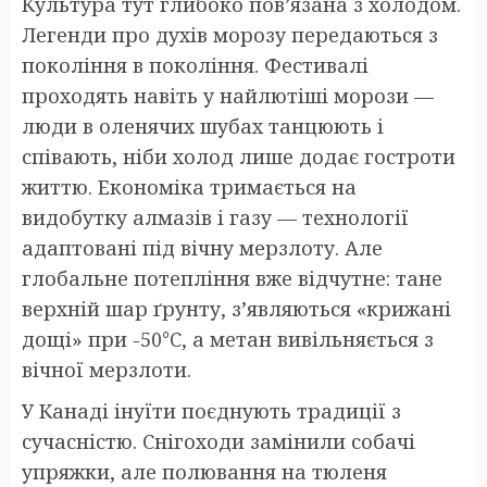
Культура тут глибоко пов’язана з холодом.
Легенди про духів морозу передаються з
покоління в покоління. Фестивалі
проходять навіть у найлютіші морози —
люди в оленячих шубах танцюють і
співають, ніби холод лише додає гостроти
життю. Економіка тримається на
видобутку алмазів і газу — технології
адаптовані під вічну мерзлоту. Але
глобальне потепління вже відчутне: тане
верхній шар ґрунту, з’являються «крижані
дощі» при -50°C, а метан вивільняється з
вічної мерзлоти.
У Канаді інуїти поєднують традиції з
сучасністю. Снігоходи замінили собачі
упряжки, але полювання на тюленя