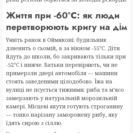
Життя при -60°C: як люди
перетворюють кригу на дім
Уявіть ранок в Оймяконі: будильник
дзвенить о сьомій, а за вікном -55°C. Діти
йдуть до школи, бо закривають тільки при
-52°C і нижче. Батьки перевіряють, чи не
примерзли двері автомобіля — машини
стоять заведеними цілодобово. Їжа на
вулиці не псується тижнями: риба та м’ясо
замерзають у натуральній морозильній
камері. Місцеві якути готують строганину
— тонко нарізану заморожену рибу, яку
їдять сирою з сіллю.