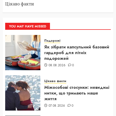
Цікаво факти
YOU MAY HAVE MISSED
Подорожі
Як зібрати капсульний базовий
гардероб для літніх
подорожей
08.08.2026
0
Цікаво факти
Міжособові стосунки: невидимі
нитки, що тримають наше
життя
07.08.2026
0