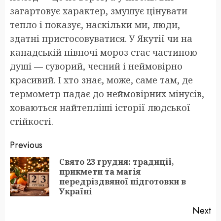
загартовує характер, змушує цінувати
тепло і показує, наскільки ми, люди,
здатні пристосовуватися. У Якутії чи на
канадській півночі мороз стає частиною
душі — суворий, чесний і неймовірно
красивий. І хто знає, може, саме там, де
термометр падає до неймовірних мінусів,
ховаються найтепліші історії людської
стійкості.
Post
Previous
navigation
Свято 23 грудня: традиції,
прикмети та магія
Pr
передріздвяної підготовки в
po
Україні
Next