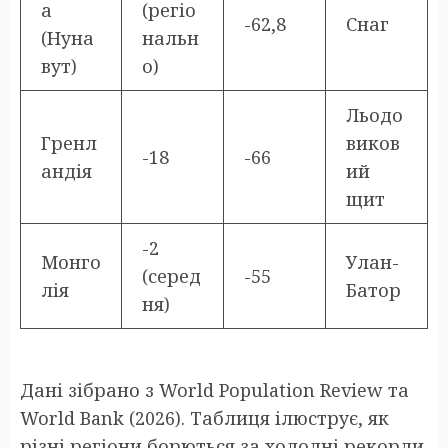
а
(регіо
-62,8
Снаг
(Нуна
нальн
вут)
о)
Льодо
Гренл
виков
-18
-66
андія
ий
щит
-2
Монго
Улан-
(серед
-55
лія
Батор
ня)
Дані зібрано з World Population Review та
World Bank (2026). Таблиця ілюструє, як
різні регіони борються за холодні рекорди.