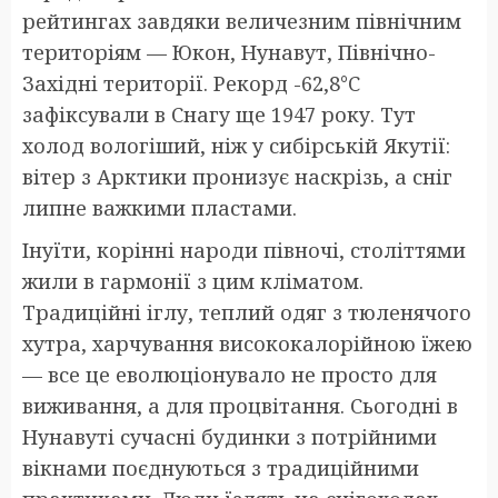
рейтингах завдяки величезним північним
територіям — Юкон, Нунавут, Північно-
Західні території. Рекорд -62,8°C
зафіксували в Снагу ще 1947 року. Тут
холод вологіший, ніж у сибірській Якутії:
вітер з Арктики пронизує наскрізь, а сніг
липне важкими пластами.
Інуїти, корінні народи півночі, століттями
жили в гармонії з цим кліматом.
Традиційні іглу, теплий одяг з тюленячого
хутра, харчування висококалорійною їжею
— все це еволюціонувало не просто для
виживання, а для процвітання. Сьогодні в
Нунавуті сучасні будинки з потрійними
вікнами поєднуються з традиційними