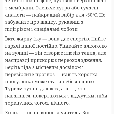
термобілизна, фліс, пуховик і верхній шар
з мембрани. Оленяче хутро або сучасні
аналоги — найкращий вибір для -50°C. Не
забувайте про шапку, рукавиці з
підігрівом і спеціальні чоботи.
Їжте жирну їжу — вона дає енергію. Пийте
гарячі напої постійно. Уникайте алкоголю
на вулиці — він створює ілюзію тепла, але
насправді прискорює переохолодження.
Беріть гіда з місцевим досвідом і
перевіряйте прогноз — навіть коротка
прогулянка може стати небезпечною.
Туризм тут не для всіх, але ті, хто
наважився, повертаються з відчуттям, ніби
торкнулися чогось вічного.
Холод — це не ворог, а учитель. Він