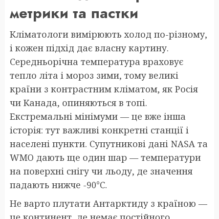
метрики та пастки
Кліматологи вимірюють холод по-різному,
і кожен підхід дає власну картину.
Середньорічна температура враховує
тепло літа і мороз зими, тому великі
країни з контрастним кліматом, як Росія
чи Канада, опиняються в топі.
Екстремальні мінімуми — це вже інша
історія: тут важливі конкретні станції і
населені пункти. Супутникові дані NASA та
WMO дають ще один шар — температури
на поверхні снігу чи льоду, де значення
падають нижче -90°C.
Не варто плутати Антарктиду з країною —
це континент, де немає постійного