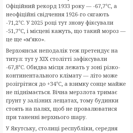
Офіційний рекорд 1933 року — -67,7°C, а
неофіційні свідчення 1926-го сягають
-71,2°C. У 2025 році тут знову фіксували
-51,7°C, і місцеві кажуть, що такий мороз —
це ще «м’яко».
Верхоянськ неподалік теж претендує на
титул: тут у XIX столітті зафіксували
-67,8°C. Обидва місця лежать у зоні різко-
континентального клімату — літо може
розігрітися до +34°C, а взимку сонце майже
не піднімається. Вічна мерзлота тримає
ґрунт у залізних лещатах, тому будинки
стоять на палях, щоб не провалюватися
при таненні верхнього шару.
У Якутську, столиці республіки, середня