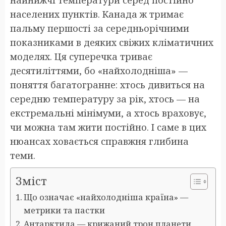
найнижчі температури серед постійно
населених пунктів. Канада ж тримає
пальму першості за середньорічними
показниками в деяких свіжих кліматичних
моделях. Ця суперечка триває
десятиліттями, бо «найхолодніша» —
поняття багатогранне: хтось дивиться на
середню температуру за рік, хтось — на
екстремальні мінімуми, а хтось враховує,
чи можна там жити постійно. І саме в цих
нюансах ховається справжня глибина
теми.
Зміст
Що означає «найхолодніша країна» —
метрики та пастки
Антарктида — крижаний трон планети,