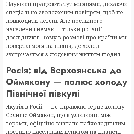
Науковці працюють тут місяцями, дихаючи
спеціально зволоженим повітрям, щоб не
пошкодити легені. Але постійного
населення немає — тільки ротації
дослідників. Тому в розмові про країни ми
повертаємося на північ, де холод
зустрічається з людським життям щодня.
Росія: від Верхоянська до
Оймякону — полюс холоду
Північної півкулі
Якутія в Росії — це справжнє серце холоду.
Селище Оймякон, що в улоговині між
горами, офіційно визнане найхолоднішим
постійно населеним пунктом на планеті.