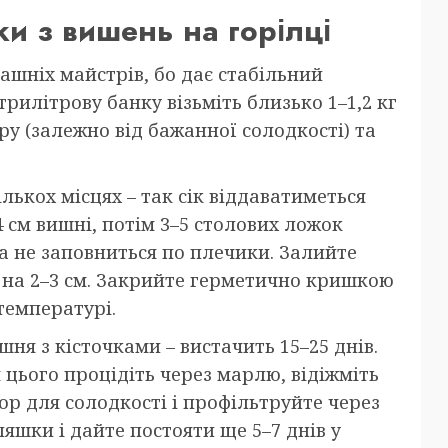
и з вишень на горілці
шніх майстрів, бо дає стабільний
трилітрову банку візьміть близько 1–1,2 кг
кру (залежно від бажанної солодкості) та
лькох місцях – так сік віддаватиметься
 см вишні, потім 3–5 столових ложок
ка не заповниться по плечики. Залийте
 на 2–3 см. Закрийте герметично кришкою
 температурі.
шня з кісточками – вистачить 15–25 днів.
я цього процідіть через марлю, відіжміть
ор для солодкості і профільтруйте через
ляшки і дайте постояти ще 5–7 днів у